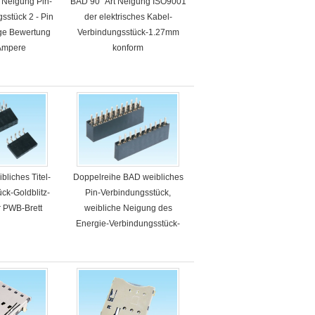
Neigung Pin-
BAD 90° Art Neigung ISO9001
gsstück 2 - Pin
der elektrisches Kabel-
ge Bewertung
Verbindungsstück-1.27mm
 Ampere
konform
bliches Titel-
Doppelreihe BAD weibliches
ck-Goldblitz-
Pin-Verbindungsstück,
r PWB-Brett
weibliche Neigung des
Energie-Verbindungsstück-
2.0mm