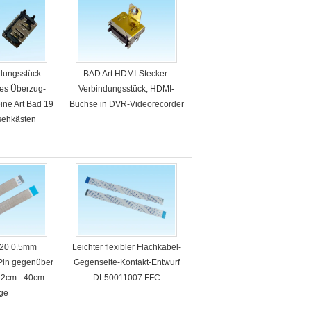
dungsstück-
BAD Art HDMI-Stecker-
des Überzug-
Verbindungsstück, HDMI-
ine Art Bad 19
Buchse in DVR-Videorecorder
nsehkästen
 20 0.5mm
Leichter flexibler Flachkabel-
Pin gegenüber
Gegenseite-Kontakt-Entwurf
 2cm - 40cm
DL50011007 FFC
ge