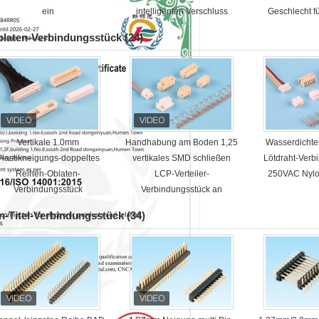
ein
intelligenten Verschluss
Geschlecht f
Ladeger
laten-Verbindungsstück
(24)
Vertikale 1.0mm
Handhabung am Boden 1,25
Wasserdichte
Plastikneigungs-doppeltes
vertikales SMD schließen
Lötdraht-Verb
Reihen-Oblaten-
LCP-Verteiler-
250VAC Nyl
Verbindungsstück
Verbindungsstück an
n-Titel-Verbindungsstück
(34)