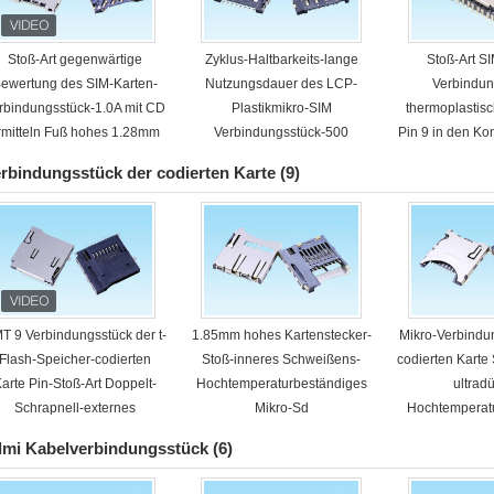
Stoß-Art gegenwärtige
Zyklus-Haltbarkeits-lange
Stoß-Art S
ewertung des SIM-Karten-
Nutzungsdauer des LCP-
Verbindun
rbindungsstück-1.0A mit CD
Plastikmikro-SIM
thermoplasti
rmitteln Fuß hohes 1.28mm
Verbindungsstück-500
Pin 9 in den K
Ausrüs
rbindungsstück der codierten Karte
(9)
T 9 Verbindungsstück der t-
1.85mm hohes Kartenstecker-
Mikro-Verbindu
Flash-Speicher-codierten
Stoß-inneres Schweißens-
codierten Karte
arte Pin-Stoß-Art Doppelt-
Hochtemperaturbeständiges
ultrad
Schrapnell-externes
Mikro-Sd
Hochtemperat
Schweißen
Pin 
mi Kabelverbindungsstück
(6)