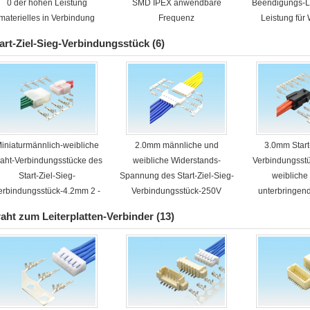
0 der hohen Leistung
SMD IPEX anwendbare
Beendigungs-L
materielles in Verbindung
Frequenz
Leistung für
tretendes PWB-Brett
art-Ziel-Sieg-Verbindungsstück
(6)
iniaturmännlich-weibliche
2.0mm männliche und
3.0mm Start
aht-Verbindungsstücke des
weibliche Widerstands-
Verbindungsst
Start-Ziel-Sieg-
Spannung des Start-Ziel-Sieg-
weibliche
erbindungsstück-4.2mm 2 -
Verbindungsstück-250V
unterbringen
Pin 16
AC/Min
Far
aht zum Leiterplatten-Verbinder
(13)