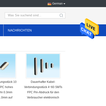
German
search
NACHRICHTEN
ungsstück 10
Dauerhafter Kabel-
FPC hohes
Verbindungsstück 4~60 SMTs
Pin 0.3mm
FPC Pin-Abdruck für den
1.0mm auf
Verbraucher elektronisch
RTER Art