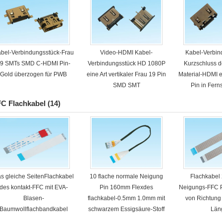
bel-Verbindungsstück-Frau
Video-HDMI Kabel-
Kabel-Verbin
9 SMTs SMD C-HDMI Pin-
Verbindungsstück HD 1080P
Kurzschluss 
Gold überzogen für PWB
eine Art vertikaler Frau 19 Pin
Material-HDMI e
SMD SMT
Pin in Fer
C Flachkabel
(14)
s gleiche SeitenFlachkabel
10 flache normale Neigung
Flachkabel
des kontakt-FFC mit EVA-
Pin 160mm Flexdes
Neigungs-FFC 
Blasen-
flachkabel-0.5mm 1.0mm mit
von Richtung
Baumwollflachbandkabel
schwarzem Essigsäure-Stoff
Län