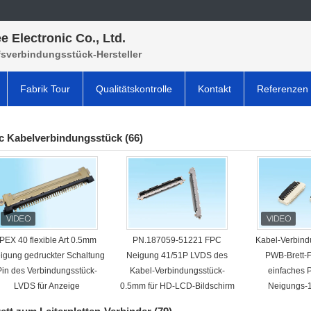
e Electronic Co., Ltd.
fsverbindungsstück-Hersteller
Fabrik Tour
Qualitätskontrolle
Kontakt
Referenzen
c Kabelverbindungsstück
(66)
IPEX 40 flexible Art 0.5mm
PN.187059-51221 FPC
Kabel-Verbind
igung gedruckter Schaltung
Neigung 41/51P LVDS des
PWB-Brett-
Pin des Verbindungsstück-
Kabel-Verbindungsstück-
einfaches 
LVDS für Anzeige
0.5mm für HD-LCD-Bildschirm
Neigungs-
VORMONTIE