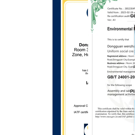
Ob
Pi