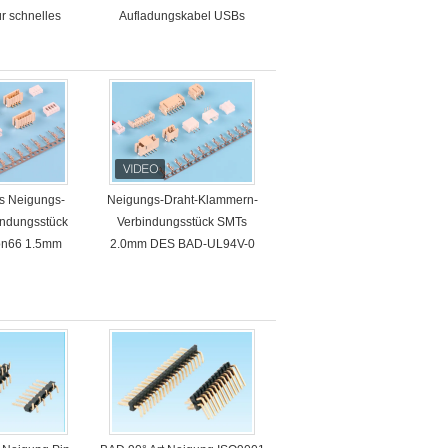
ür schnelles
Aufladungskabel USBs
ät USB
s Neigungs-
Neigungs-Draht-Klammern-
indungsstück
Verbindungsstück SMTs
on66 1.5mm
2.0mm DES BAD-UL94V-0