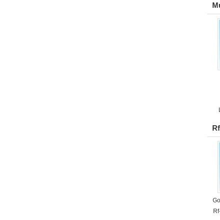
Mu
Rf
Go
Rf