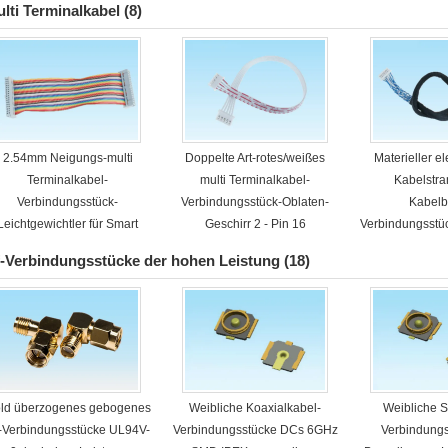
lti Terminalkabel
(8)
2.54mm Neigungs-multi
Doppelte Art-rotes/weißes
Materieller e
Terminalkabel-
multi Terminalkabel-
Kabelstr
Verbindungsstück-
Verbindungsstück-Oblaten-
Kabel
Leichtgewichtler für Smart
Geschirr 2 - Pin 16
Verbindungsstüc
Home
-Verbindungsstücke der hohen Leistung
(18)
ld überzogenes gebogenes
Weibliche Koaxialkabel-
Weibliche S
-Verbindungsstücke UL94V-
Verbindungsstücke DCs 6GHz
Verbindungs