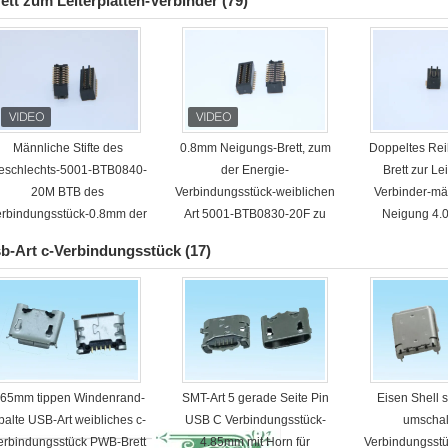
ett zum Leiterplatten-Verbinder
(79)
Männliche Stifte des
0.8mm Neigungs-Brett, zum
Doppeltes Rei
eschlechts-5001-BTB0840-
der Energie-
Brett zur Lei
20M BTB des
Verbindungsstück-weiblichen
Verbinder-mä
erbindungsstück-0.8mm der
Art 5001-BTB0830-20F zu
Neigung 4.
Neigungs-4.0mm H 2*10
verschalen
BTB0540-1
b-Art c-Verbindungsstück
(17)
.65mm tippen Windenrand-
SMT-Art 5 gerade Seite Pin
Eisen Shell 
palte USB-Art weibliches c-
USB C Verbindungsstück-
umschal
erbindungsstück PWB-Brett
4.85mm mit Horn für
Verbindungsstü