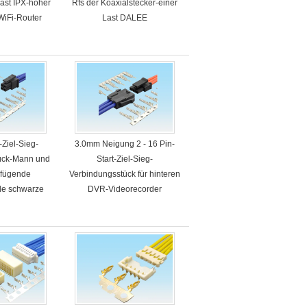
ast IPX-hoher
Rfs der Koaxialstecker-einer
 WiFi-Router
Last DALEE
-Ziel-Sieg-
3.0mm Neigung 2 - 16 Pin-
ück-Mann und
Start-Ziel-Sieg-
 fügende
Verbindungsstück für hinteren
de schwarze
DVR-Videorecorder
be