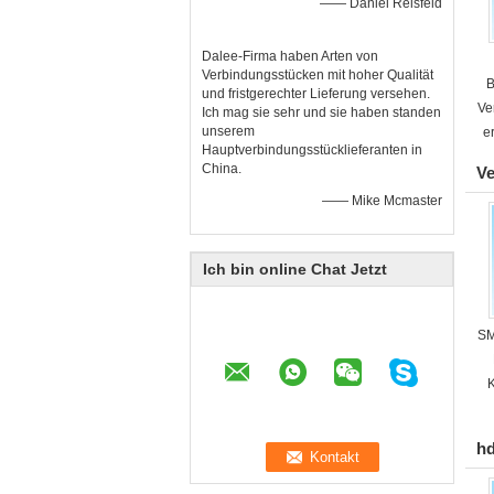
—— Daniel Reisfeld
Dalee-Firma haben Arten von
Verbindungsstücken mit hoher Qualität
B
und fristgerechter Lieferung versehen.
Ve
Ich mag sie sehr und sie haben standen
unserem
e
Hauptverbindungsstücklieferanten in
China.
Ve
—— Mike Mcmaster
Ich bin online Chat Jetzt
SM
K
hd