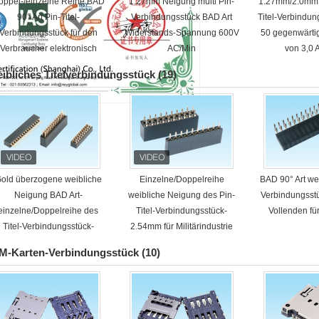
oppel-/einzelne Reihe BAD
1.27mm Neigung multi Pin-
1.27mm/2.0mm 
90° Art Pin-Titel-
Verbindungsstück BAD Art
Titel-Verbindun
Verbindungsstück für den
Widerstands-Spannung 600V
50 gegenwärti
Verbraucher elektronisch
AC/Min
von 3,0
ibliches Titelverbindungsstück
(19)
old überzogene weibliche
Einzelne/Doppelreihe
BAD 90° Art wei
Neigung BAD Art-
weibliche Neigung des Pin-
Verbindungsstü
einzelne/Doppelreihe des
Titel-Verbindungsstück-
Vollenden fü
Titel-Verbindungsstück-
2.54mm für Militärindustrie
1.27mm
M-Karten-Verbindungsstück
(10)