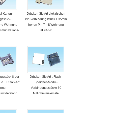
IM-Karten-
Drücken Sie Art elektrischen
gsstück-
Pin-Verbindungsstück 1.35mm
sche Wohnung
hohen Pin 7 mit Wohnung
ommunikations-
UL94-V0
tungen
ngsstück 8 der
Drücken Sie Art t-Flash-
 Sd TF Stoß-Art
Speicher-Modul-
ünner
Verbindungsstücke 60
urwiderstand
Milliohm maximale
SMT
Durchgangswiderstand-