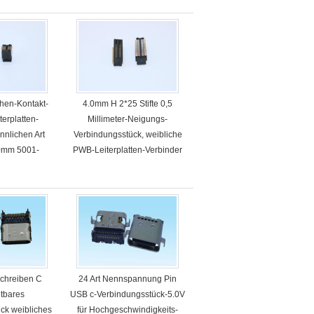
hen-Kontakt-
4.0mm H 2*25 Stifte 0,5
terplatten-
Millimeter-Neigungs-
nnlichen Art
Verbindungsstück, weibliche
0mm 5001-
PWB-Leiterplatten-Verbinder
0M 0.5mm
5001-BTB0540-50F
schreiben C
24 Art Nennspannung Pin
tbares
USB c-Verbindungsstück-5.0V
ck weibliches
für Hochgeschwindigkeits-