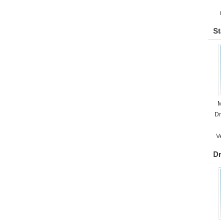
St
M
Dr
V
Dr