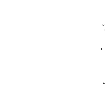
Ka
1
FF
Da