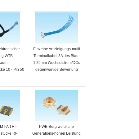
lektronischer
Einzelne Art Neigungs-multi
ang WTB,
Terminalkabel 3A des Blau-
baum-
1.25mm Wechselstrom/DCs
ke 10 - Pin 50
gegenwärtige Bewertung
MT-Art Rf-
PWB-Berg weibliche
stücke Rf-
Generations-hohen Leistung