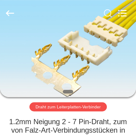
Electronic
Co.,
Ltd..
All
Rights
Reserved.
Developed
by
HAUS
ECER
PRODUKTE
ÜBER
UNS
FABRIK-
AUSFLUG
Draht zum Leiterplatten-Verbinder
1.2mm Neigung 2 - 7 Pin-Draht, zum
QUALITÄTSKONTROLLE
von Falz-Art-Verbindungsstücken in