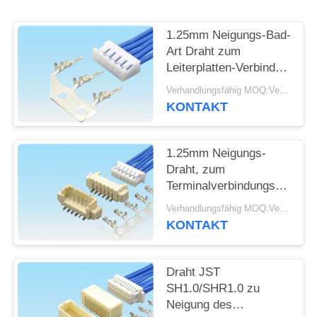
SITEMAP
1.25mm Neigungs-Bad-
Art Draht zum
Leiterplatten-Verbinder
PRIVACY
für medizinisches und
Verhandlungsfähig MOQ:Verhandelbar
POLICY
Automobil
KONTAKT
1.25mm Neigungs-
Draht, zum
Terminalverbindungsstück
2 - 16 Stecker
Verhandlungsfähig MOQ:Verhandelbar
Unterkunftmolex51021
KONTAKT
Pin UL94 V-0 zu
verschalen
Draht JST
SH1.0/SHR1.0 zu
Neigung des