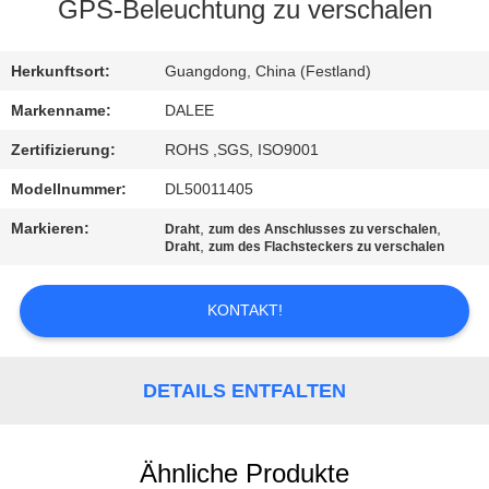
GPS-Beleuchtung zu verschalen
TRETEN
SIE
Herkunftsort:
Guangdong, China (Festland)
MIT
Markenname:
DALEE
UNS
Zertifizierung:
ROHS ,SGS, ISO9001
IN
Modellnummer:
DL50011405
VERBINDUNG
Markieren:
,
,
Draht
zum des Anschlusses zu verschalen
,
Draht
zum des Flachsteckers zu verschalen
FORDERN
KONTAKT!
SIE
EIN
DETAILS ENTFALTEN
ZITAT
NEWS
Ähnliche Produkte