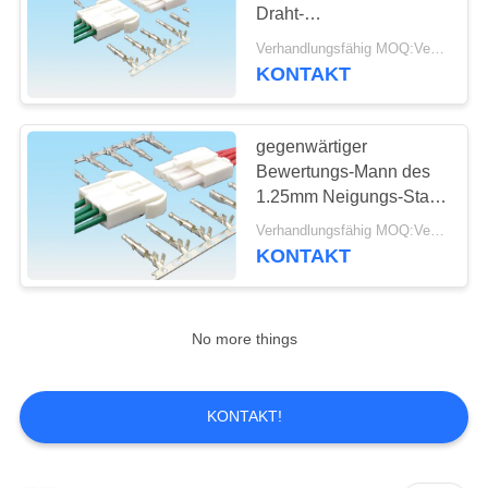
Draht-
SITEMAP
Verbindungsstücke,
Verhandlungsfähig MOQ:Verhandelbar
elektrischer Draht-
KONTAKT
39
Verbindungsstücke
PRIVACY
Pin-Titel-
verzinnter Anschluss
POLICY
gegenwärtiger
Verbindungsstück
Bewertungs-Mann des
1.25mm Neigungs-Start-
Ziel-Sieg-
Verhandlungsfähig MOQ:Verhandelbar
Verbindungsstück-1.0A
KONTAKT
und weibliches
Geschlecht
22
No more things
weibliches
Titelverbindungsstück
KONTAKT!