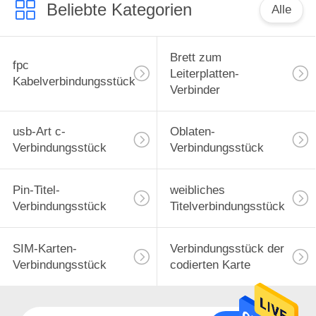
Beliebte Kategorien
Alle
13
Brett zum
SIM-Karten-
fpc
Leiterplatten-
Kabelverbindungsstück
Verbindungsstück
Verbinder
usb-Art c-
Oblaten-
Verbindungsstück
Verbindungsstück
9
Pin-Titel-
weibliches
Verbindungsstück
Titelverbindungsstück
Verbindungsstück
der codierten Karte
SIM-Karten-
Verbindungsstück der
Verbindungsstück
codierten Karte