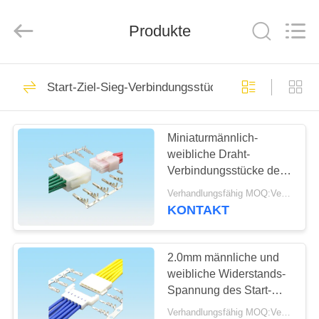
Co.,
Ltd..
All
Produkte
Rights
Reserved.
Developed
by
ECER
HAUS
69
Start-Ziel-Sieg-Verbindungsstück
fpc
PRODUKTE
Kabelverbindungsstück
Miniaturmännlich-
weibliche Draht-
ÜBER
Verbindungsstücke des
UNS
Start-Ziel-Sieg-
Verhandlungsfähig MOQ:Verhandelbar
Verbindungsstück-
KONTAKT
4.2mm 2 - Pin 16
85
FABRIK-
Brett zum
AUSFLUG
2.0mm männliche und
weibliche Widerstands-
Leiterplatten-
Spannung des Start-
QUALITÄTSKONTROLLE
Ziel-Sieg-
Verbinder
Verhandlungsfähig MOQ:Verhandelbar