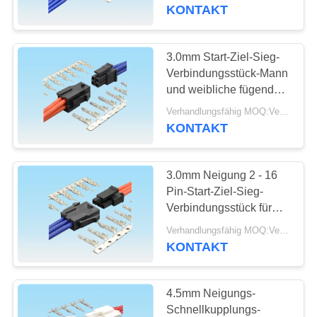
Verbindungsstück-250V
KONTAKT
AC/Min
TRETEN
SIE
3.0mm Start-Ziel-Sieg-
20
MIT
Verbindungsstück-Mann
usb-Art c-
und weibliche fügende
UNS
unterbringende
Verbindungsstück
Verhandlungsfähig MOQ:Verhandelbar
IN
schwarze Farbe
KONTAKT
VERBINDUNG
3.0mm Neigung 2 - 16
FORDERN
Pin-Start-Ziel-Sieg-
SIE
Verbindungsstück für
28
hinteren DVR-
EIN
Verhandlungsfähig MOQ:Verhandelbar
Oblaten-
Videorecorder
KONTAKT
ZITAT
Verbindungsstück
4.5mm Neigungs-
NEWS
Schnellkupplungs-