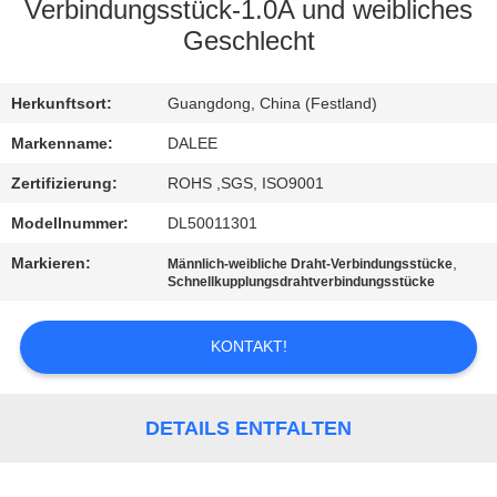
Verbindungsstück-1.0A und weibliches
TRETEN
Geschlecht
SIE
Herkunftsort:
Guangdong, China (Festland)
MIT
UNS
Markenname:
DALEE
IN
Zertifizierung:
ROHS ,SGS, ISO9001
VERBINDUNG
Modellnummer:
DL50011301
Markieren:
,
Männlich-weibliche Draht-Verbindungsstücke
Schnellkupplungsdrahtverbindungsstücke
FORDERN
SIE
KONTAKT!
EIN
ZITAT
DETAILS ENTFALTEN
NEWS