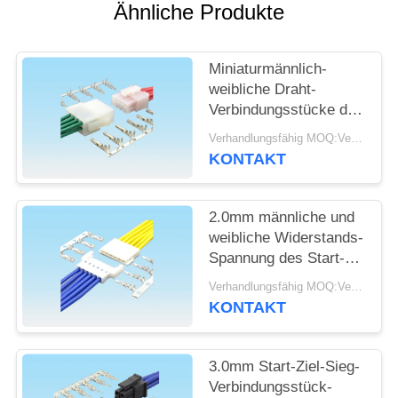
Ähnliche Produkte
SITEMAP
Miniaturmännlich-
PRIVACY
weibliche Draht-
Verbindungsstücke des
POLICY
Start-Ziel-Sieg-
Verhandlungsfähig MOQ:Verhandelbar
Verbindungsstück-
KONTAKT
4.2mm 2 - Pin 16
2.0mm männliche und
weibliche Widerstands-
Spannung des Start-
Ziel-Sieg-
Verhandlungsfähig MOQ:Verhandelbar
Verbindungsstück-
KONTAKT
250V AC/Min
3.0mm Start-Ziel-Sieg-
Verbindungsstück-