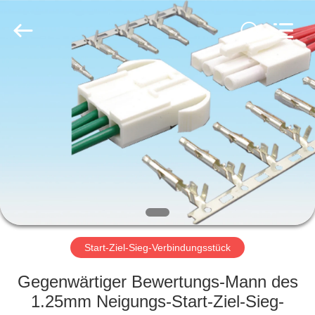
Co.,
Ltd..
All
Rights
Reserved.
Developed
by
ECER
HAUS
PRODUKTE
ÜBER
UNS
FABRIK-
AUSFLUG
Start-Ziel-Sieg-Verbindungsstück
Gegenwärtiger Bewertungs-Mann des
QUALITÄTSKONTROLLE
1.25mm Neigungs-Start-Ziel-Sieg-