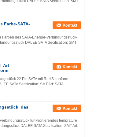
erbindungsstück DALEE SATA Secification: SMT
es Farbe-SATA-
Kontakt
e Farben des SATA-Energie-Verbindungsstück-
rbindungsstück DALEE SATA Secification: SMT
l-Art
Kontakt
form
dungsstück 22 Pin SATA mit RoHS konform
LEE SATA Secification: SMT Art: SATA
ngsstück, das
Kontakt
belverbindungsstück funktionierendes temprature
dungsstück DALEE SATA Secification: SMT Art: