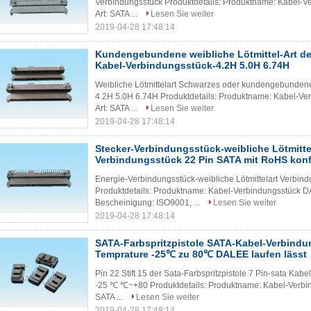
Verbindungsstück Produktdetails: Produktname: Kabel-V
Art: SATA ...
Lesen Sie weiter
2019-04-28 17:48:14
Kundengebundene weibliche Lötmittel-Art d
Kabel-Verbindungsstück-4.2H 5.0H 6.74H
Weibliche Lötmittelart Schwarzes oder kundengebunden
4.2H 5.0H 6.74H Produktdetails: Produktname: Kabel-Ve
Art: SATA ...
Lesen Sie weiter
2019-04-28 17:48:14
Stecker-Verbindungsstück-weibliche Lötmitte
Verbindungsstück 22 Pin SATA mit RoHS kon
Energie-Verbindungsstück-weibliche Lötmittelart Verbin
Produktdetails: Produktname: Kabel-Verbindungsstück DA
Bescheinigung: ISO9001, ...
Lesen Sie weiter
2019-04-28 17:48:14
SATA-Farbspritzpistole SATA-Kabel-Verbindu
Temprature -25℃ zu 80℃ DALEE laufen lässt
Pin 22 Stift 15 der Sata-Farbspritzpistole 7 Pin-sata Ka
-25 ℃ ℃~+80 Produktdetails: Produktname: Kabel-Verbin
SATA ...
Lesen Sie weiter
2019-04-28 17:48:14