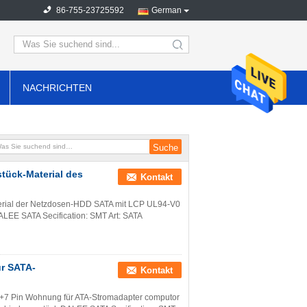
86-755-23725592
German
search
NACHRICHTEN
tück-Material des
Kontakt
rial der Netzdosen-HDD SATA mit LCP UL94-V0
LEE SATA Secification: SMT Art: SATA
r SATA-
Kontakt
+7 Pin Wohnung für ATA-Stromadapter computor