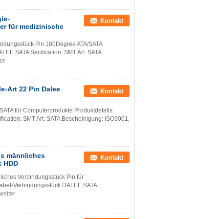
ie-
Kontakt
r für medizinische
ndungsstück Pin 180Degree ATA/SATA
LEE SATA Secification: SMT Art: SATA
er
-Art 22 Pin Dalee
Kontakt
SATA für Computerprodukte Produktdetails:
ication: SMT Art: SATA Bescheinigung: ISO9001,
es männliches
Kontakt
rk HDD
iches Verbindungsstück Pin für
 Kabel-Verbindungsstück DALEE SATA
weiter