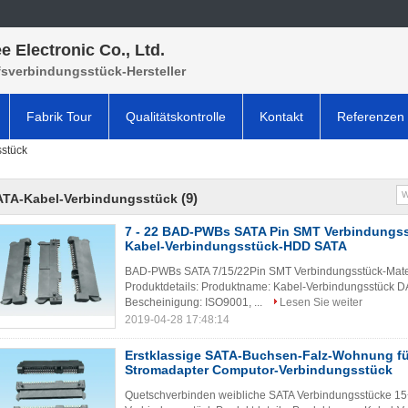
e Electronic Co., Ltd.
fsverbindungsstück-Hersteller
Fabrik Tour
Qualitätskontrolle
Kontakt
Referenzen
stück
(9)
ATA-Kabel-Verbindungsstück
7 - 22 BAD-PWBs SATA Pin SMT Verbindungss
Kabel-Verbindungsstück-HDD SATA
BAD-PWBs SATA 7/15/22Pin SMT Verbindungsstück-Mate
Produktdetails: Produktname: Kabel-Verbindungsstück DA
Bescheinigung: ISO9001, ...
Lesen Sie weiter
2019-04-28 17:48:14
Erstklassige SATA-Buchsen-Falz-Wohnung fü
Stromadapter Computor-Verbindungsstück
Quetschverbinden weibliche SATA Verbindungsstücke 15