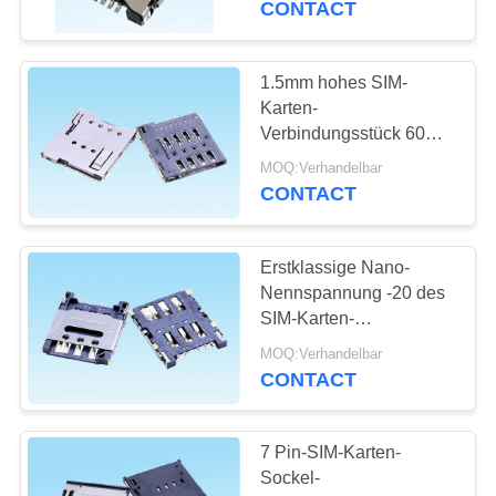
CONTACT
6
hdmi
1.5mm hohes SIM-
Karten-
Kabelverbindungsstück
Verbindungsstück 60
Milliohm des maximalen
MOQ:Verhandelbar
Durchgangswiderstand-
CONTACT
ISO9001
Erstklassige Nano-
14
Nennspannung -20 des
SIM-Karten-
FFC Flachkabel
Verbindungsstück-50V
MOQ:Verhandelbar
zu funktionierendem
CONTACT
Temp 85℃
7 Pin-SIM-Karten-
Sockel-