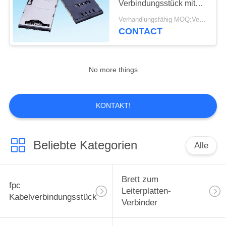
Verbindungsstück mit
8
CD ermitteln Fuß im
Verhandlungsfähig MOQ:Verhandelbar
kleinen Handy
CONTACT
Multi Terminalkabel
No more things
KONTAKT!
18
Rf-
Beliebte Kategorien
Alle
Verbindungsstücke
der hohen Leistung
Brett zum
fpc
Leiterplatten-
Kabelverbindungsstück
Verbinder
6