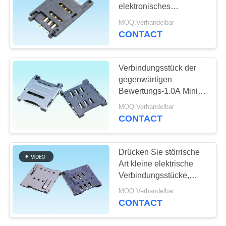
elektronisches
SITEMAP
Bauelement-SIM-Karten-
MOQ:Verhandelbar
Verbindungsstück-LCP
CONTACT
39
PRIVACY
Pin-Titel-
POLICY
Verbindungsstück der
Verbindungsstück
gegenwärtigen
Bewertungs-1.0A Mini-
SIM, multi Pin-
MOQ:Verhandelbar
Verbindungsstück
CONTACT
bedienungsfreundlich
22
Drücken Sie störrische
weibliches
Art kleine elektrische
Verbindungsstücke,
Titelverbindungsstück
Verbindungsstück 6 SIM
MOQ:Verhandelbar
Smart Card Pin
CONTACT