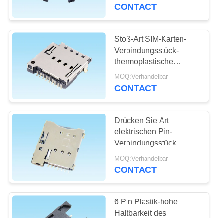
500
CONTACT
TRETEN
SIE
Stoß-Art SIM-Karten-
20
MIT
Verbindungsstück-
usb-Art c-
thermoplastische
UNS
Wohnung Pin 9 in den
Verbindungsstück
MOQ:Verhandelbar
IN
Kommunikations-
CONTACT
Ausrüstungen
VERBINDUNG
Drücken Sie Art
FORDERN
elektrischen Pin-
SIE
Verbindungsstück
28
1.35mm hohen Pin 7 mit
EIN
MOQ:Verhandelbar
Oblaten-
Wohnung UL94-V0
CONTACT
ZITAT
Verbindungsstück
6 Pin Plastik-hohe
NEWS
Haltbarkeit des