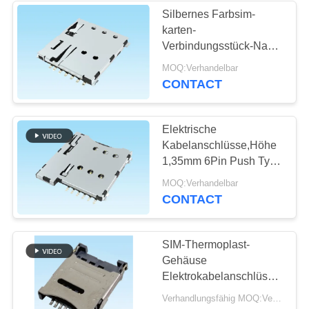
Silbernes Farbsim-
karten-
13
Verbindungsstück-Nano-
SIM-Karten-
Art H1.37mm 6
MOQ:Verhandelbar
elektronisches
CONTACT
Verbindungsstück
Bauelement Pin
Elektrische
Kabelanschlüsse,Höhe
1,35mm 6Pin Push Typ
SIM-Anschluss
9
MOQ:Verhandelbar
Thermoplast Gehäuse
CONTACT
Verbindungsstück
der codierten Karte
SIM-Thermoplast-
Gehäuse
Elektrokabelanschlüsse
Hoch = 1,5 mm 6Pin
Verhandlungsfähig MOQ:Verhandlungsfähig
Push-Typ