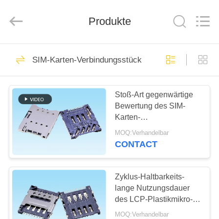
Verbindungsstück
Fournisseur.
Copyright
Produkte
©
2019
-
2025
Dalee
HAUS
69
Electronic
Co.,
SIM-Karten-Verbindungsstück
Ltd..
fpc
All
Rights
PRODUKTE
Reserved.
Kabelverbindungsstück
Developed
by
Stoß-Art gegenwärtige
ECER
Bewertung des SIM-
ÜBER
Karten-
UNS
Verbindungsstück-1.0A
MOQ:Verhandelbar
mit CD ermitteln Fuß
CONTACT
hohes 1.28mm
85
FABRIK-
Brett zum
AUSFLUG
Zyklus-Haltbarkeits-
lange Nutzungsdauer
Leiterplatten-
des LCP-Plastikmikro-
QUALITÄTSKONTROLLE
SIM Verbindungsstück-
Verbinder
MOQ:Verhandelbar