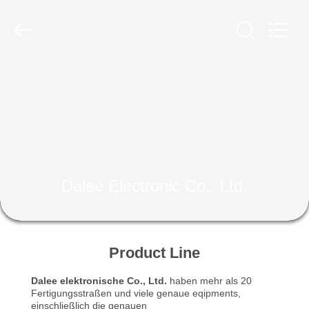
Copyright
©
2019
-
2025
Dalee
Electronic
Co.,
HAUS
Ltd..
All
Rights
Reserved.
Developed
PRODUKTE
by
ECER
ÜBER
UNS
Dalee Electronic Co., Ltd.
FABRIK-
AUSFLUG
Product Line
Dalee elektronische Co., Ltd.
haben mehr als 20
QUALITÄTSKONTROLLE
Fertigungsstraßen und viele genaue eqipments,
einschließlich die genauen