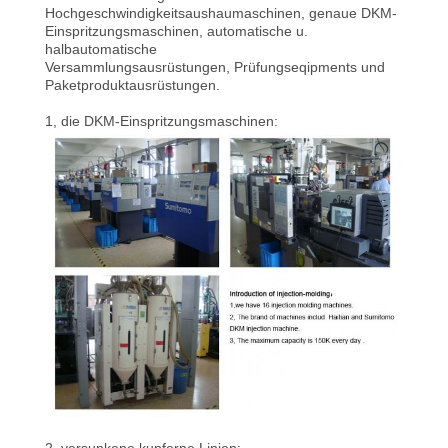
Hochgeschwindigkeitsaushaumaschinen, genaue DKM-
TRETEN
Einspritzungsmaschinen, automatische u.
halbautomatische
SIE
Versammlungsausrüstungen, Prüfungseqipments und
Paketproduktausrüstungen.
MIT
1, die DKM-Einspritzungsmaschinen:
UNS
IN
VERBINDUNG
FORDERN
SIE
EIN
ZITAT
NEWS