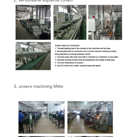
2, versunkene kupferne Linien:
SITEMAP
PRIVACY
POLICY
3, unsere machning Mitte: