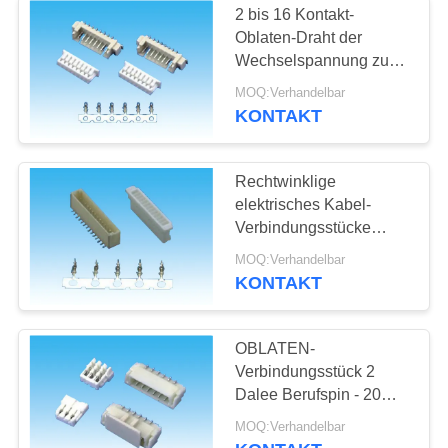
2 bis 16 Kontakt-
Start-Ziel-Sieg-
Oblaten-Draht der
Wechselspannung zu
Verbindungsstück
des Leiterplatten-
MOQ:Verhandelbar
Verbinder-125V, die
KONTAKT
AWB-Art veranschlagt
Rechtwinklige
elektrisches Kabel-
13
Verbindungsstücke
Draht zum
SMTs, Oblaten-kleine
MOQ:Verhandelbar
elektrische
KONTAKT
Leiterplatten-
Verbindungsstücke
Verbinder
OBLATEN-
Verbindungsstück 2
Dalee Berufspin - 20
Pin-Abdruck
14
MOQ:Verhandelbar
DL50010402