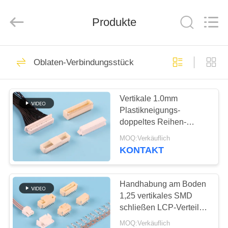
Ltd..
All
Rights
Reserved.
Produkte
Developed
by
ECER
HAUS
69
Oblaten-Verbindungsstück
fpc
PRODUKTE
Kabelverbindungsstück
Vertikale 1.0mm
Plastikneigungs-
ÜBER
doppeltes Reihen-
UNS
Oblaten-
MOQ:Verkäuflich
Verbindungsstück
KONTAKT
85
FABRIK-
Brett zum
AUSFLUG
Handhabung am Boden
1,25 vertikales SMD
Leiterplatten-
schließen LCP-Verteiler-
QUALITÄTSKONTROLLE
Verbindungsstück an
Verbinder
MOQ:Verkäuflich