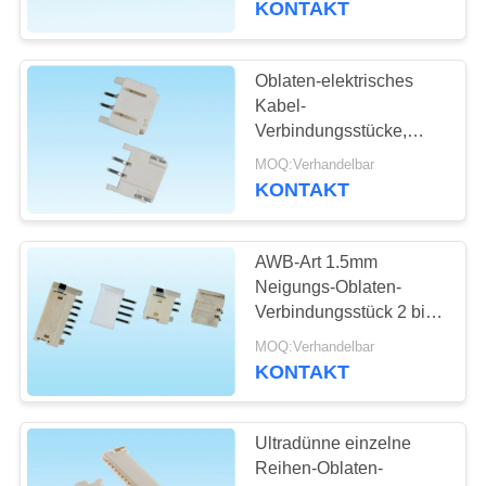
KONTAKT
6
hdmi
Oblaten-elektrisches
Kabel-
Kabelverbindungsstück
Verbindungsstücke,
elektrischer Draht-
MOQ:Verhandelbar
Verbindungsstücke
KONTAKT
leicht
AWB-Art 1.5mm
14
Neigungs-Oblaten-
Verbindungsstück 2 bis
FFC Flachkabel
15 maximaler
MOQ:Verhandelbar
Durchgangswiderstand
KONTAKT
der Kontakt-20MΩ
Ultradünne einzelne
Reihen-Oblaten-