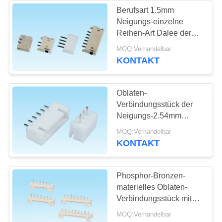
Berufsart 1.5mm
Neigungs-einzelne
13
Reihen-Art Dalee der
SIM-Karten-
oblaten-elektrischen
MOQ:Verhandelbar
Verbindungsstück-AB
KONTAKT
Verbindungsstück
Oblaten-
Verbindungsstück der
Neigungs-2.54mm
Dalee 2 - 15 Pin-BAD
9
MOQ:Verhandelbar
Titel-Draht zum
KONTAKT
Verbindungsstück
Leiterplatten-Verbinder
der codierten Karte
Phosphor-Bronzen-
materielles Oblaten-
Verbindungsstück mit
verzinnter fertiger 2.0mm
MOQ:Verhandelbar
Neigung