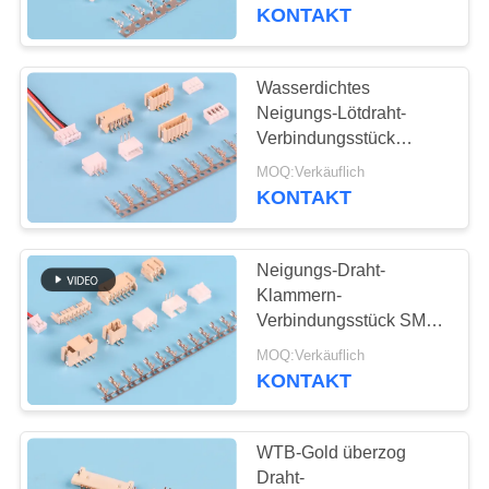
KONTAKT
TRETEN
SIE
Wasserdichtes
20
MIT
Neigungs-Lötdraht-
usb-Art c-
Verbindungsstück
UNS
250VAC Nylon66 1.5mm
Verbindungsstück
MOQ:Verkäuflich
IN
KONTAKT
VERBINDUNG
Neigungs-Draht-
FORDERN
Klammern-
SIE
Verbindungsstück SMTs
28
2.0mm DES BAD-
EIN
MOQ:Verkäuflich
Oblaten-
UL94V-0
KONTAKT
ZITAT
Verbindungsstück
WTB-Gold überzog
NEWS
Draht-