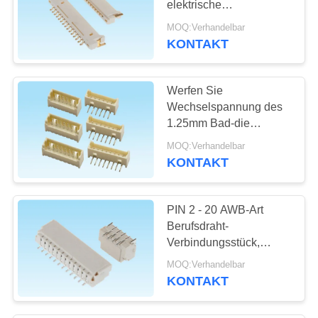
elektrische
8
Verbindungsstücke,
MOQ:Verhandelbar
Berufskontakte des
KONTAKT
Multi Terminalkabel
draht-Verbindungsstück-
2 bis 30
Werfen Sie
Wechselspannung des
1.25mm Bad-die
einzelne Reihen-
MOQ:Verhandelbar
Oblaten-
KONTAKT
18
Verbindungsstück-125V,
Rf-
die für PWB-Brett
veranschlagt
PIN 2 - 20 AWB-Art
Verbindungsstücke
Berufsdraht-
Verbindungsstück,
der hohen Leistung
Oblaten-Energie-
MOQ:Verhandelbar
Verbindungsstück 125V
KONTAKT
Wechselstrom
6