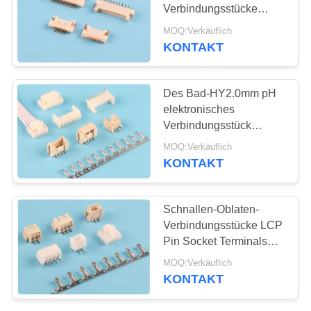
Verbindungsstücke
SITEMAP
1000V der Neigungs-
MOQ:Verkäuflich
1.25mm schnellen
KONTAKT
39
Wechselstrom
PRIVACY
Pin-Titel-
POLICY
Des Bad-HY2.0mm pH
Verbindungsstück
elektronisches
Verbindungsstück
Schnallen-der Oblaten-
MOQ:Verkäuflich
WTB
KONTAKT
22
Schnallen-Oblaten-
weibliches
Verbindungsstücke LCP
Pin Socket Terminals
Titelverbindungsstück
SMT 2.5mmHA
MOQ:Verkäuflich
KONTAKT