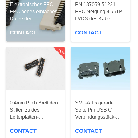
Elektronisches FFC
PN.187059-51221
TRETEN
FPC hohes einfaches
FPC Neigung 41/51P
Dalee der
LVDS des Kabel-
SIE
Verbindungsstück-
Verbindungsstück-
MIT
CONTACT
CONTACT
0.5mm Neigungs-
0.5mm für HD-LCD-
1.5mm auf
UNS
Bildschirm
VORMONTIERTER Art
IN
HOT
VERBINDUNG
FORDERN
SIE
EIN
0.4mm Ptich Brett den
SMT-Art 5 gerade
Stiften zu des
Seite Pin USB C
ZITAT
Leiterplatten-
Verbindungsstück-
Verbinder-AXE624124
4.85mm mit Horn für
NEWS
CONTACT
CONTACT
AXE524124 0.8mm
intelligenten