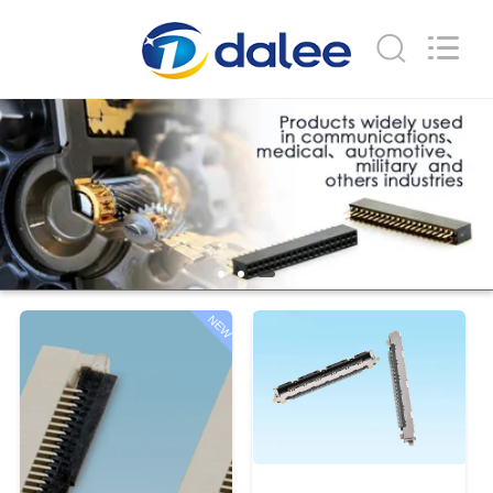
Co.,
Ltd..
All
Rights
Reserved.
Developed
by
ECER
HAUS
PRODUKTE
ÜBER
UNS
NEW
FABRIK-
AUSFLUG
QUALITÄTSKONTROLLE