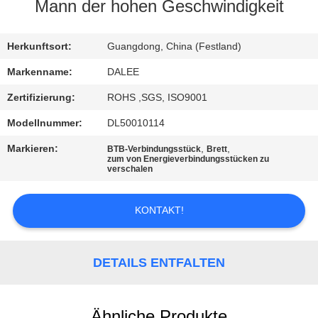
Mann der hohen Geschwindigkeit
TRETEN
SIE
Herkunftsort:
Guangdong, China (Festland)
MIT
Markenname:
DALEE
UNS
Zertifizierung:
ROHS ,SGS, ISO9001
IN
Modellnummer:
DL50010114
VERBINDUNG
Markieren:
,
,
BTB-Verbindungsstück
Brett
zum von Energieverbindungsstücken zu
verschalen
FORDERN
SIE
KONTAKT!
EIN
ZITAT
DETAILS ENTFALTEN
NEWS
Ähnliche Produkte