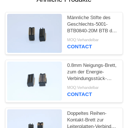
SITEMAP
Männliche Stifte des
Geschlechts-5001-
PRIVACY
BTB0840-20M BTB des
Verbindungsstück-
POLICY
MOQ:Verhandelbar
0.8mm der Neigungs-
CONTACT
4.0mm H 2*10
0.8mm Neigungs-Brett,
zum der Energie-
Verbindungsstück-
weiblichen Art 5001-
MOQ:Verhandelbar
BTB0830-20F zu
CONTACT
verschalen
Doppeltes Reihen-
Kontakt-Brett zur
Leiterplatten-Verbinder-