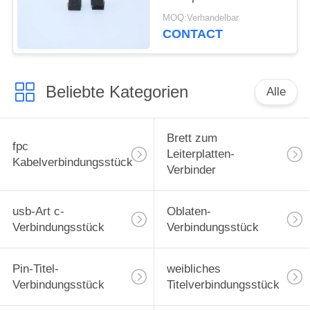
männlichen Art
MOQ:Verhandelbar
Neigung 4.0mm 5001-
CONTACT
BTB0540-10M 0.5mm
Beliebte Kategorien
Alle
Brett zum
fpc
Leiterplatten-
Kabelverbindungsstück
Verbinder
usb-Art c-
Oblaten-
Verbindungsstück
Verbindungsstück
Pin-Titel-
weibliches
Verbindungsstück
Titelverbindungsstück