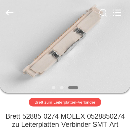
2019
-
2025
Dalee
Electronic
Co.,
Ltd..
All
HAUS
Rights
Reserved.
Developed
by
ECER
PRODUKTE
ÜBER
UNS
FABRIK-
AUSFLUG
Brett zum Leiterplatten-Verbinder
Brett 52885-0274 MOLEX 0528850274
QUALITÄTSKONTROLLE
zu Leiterplatten-Verbinder SMT-Art