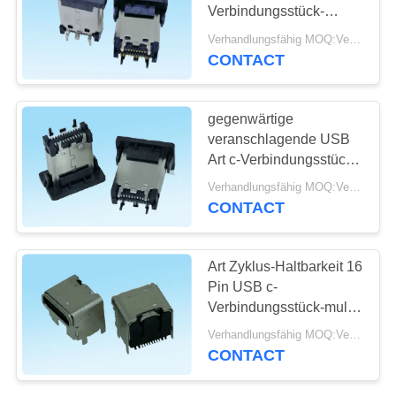
Verbindungsstück-
SITEMAP
Widerstand C 10000
Verhandlungsfähig MOQ:Verhandelbar
wiederholte
CONTACT
39
Einfügungen
PRIVACY
Pin-Titel-
POLICY
gegenwärtige
Verbindungsstück
veranschlagende USB
Art c-Verbindungsstück-
temperaturbeständiges
Verhandlungsfähig MOQ:Verhandelbar
Plastik 3.0A
CONTACT
22
Art Zyklus-Haltbarkeit 16
weibliches
Pin USB c-
Verbindungsstück-multi
Titelverbindungsstück
Hafen USB-Ladegerät-
Verhandlungsfähig MOQ:Verhandelbar
10000
CONTACT