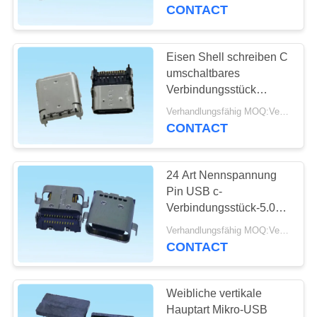
intelligenten Verschluss
CONTACT
TRETEN
SIE
Eisen Shell schreiben C
20
MIT
umschaltbares
usb-Art c-
Verbindungsstück
UNS
weibliches Geschlecht
Verbindungsstück
Verhandlungsfähig MOQ:Verhandelbar
IN
für schnelles Ladegerät
CONTACT
USB
VERBINDUNG
24 Art Nennspannung
FORDERN
Pin USB c-
SIE
Verbindungsstück-5.0V
28
für
EIN
Verhandlungsfähig MOQ:Verhandelbar
Oblaten-
Hochgeschwindigkeits-
CONTACT
ZITAT
Aufladungskabel USBs
Verbindungsstück
Weibliche vertikale
NEWS
Hauptart Mikro-USB