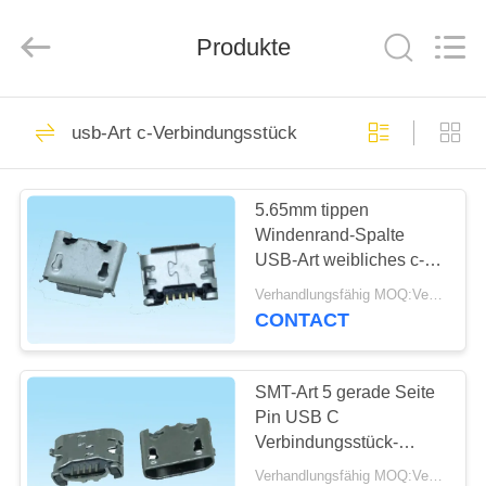
©
2019
-
Produkte
2025
Dalee
Electronic
Co.,
Ltd..
HAUS
69
All
Rights
usb-Art c-Verbindungsstück
Reserved.
fpc
Developed
by
PRODUKTE
ECER
Kabelverbindungsstück
5.65mm tippen
Windenrand-Spalte
ÜBER
USB-Art weibliches c-
UNS
Verbindungsstück PWB-
Verhandlungsfähig MOQ:Verhandelbar
Brett ein
CONTACT
85
FABRIK-
Brett zum
AUSFLUG
SMT-Art 5 gerade Seite
Pin USB C
Leiterplatten-
Verbindungsstück-
QUALITÄTSKONTROLLE
4.85mm mit Horn für
Verbinder
Verhandlungsfähig MOQ:Verhandelbar