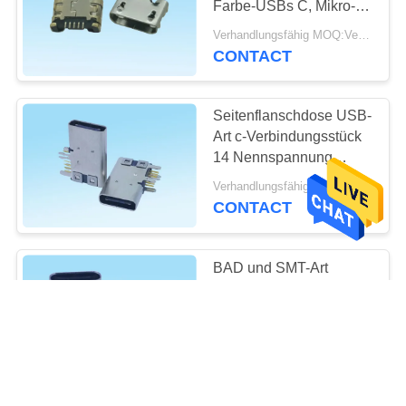
Farbe-USBs C, Mikro-
8
Latte USB-
Verhandlungsfähig MOQ:Verhandelbar
Verbindungsstück-
CONTACT
Multi Terminalkabel
6.4mm
Seitenflanschdose USB-
Art c-Verbindungsstück
14 Nennspannung
ISO9001 Pin 5.0V
Verhandlungsfähig MOQ:Verhandelbar
CONTACT
18
Rf-
BAD und SMT-Art
Verbindungsstücke
Verbindungsstück USBs
3,1 C, Mikro-USB-
der hohen Leistung
Buchsen-
Verhandlungsfähig MOQ:Verhandelbar
Kupferlegierungs-
CONTACT
Kontakte
6