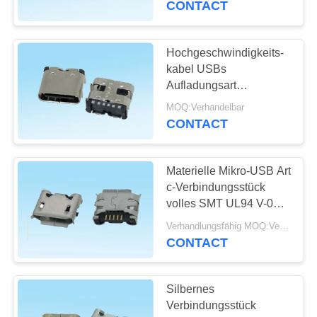
CONTACT
Videorecorder
6
hdmi
Hochgeschwindigkeits-
kabel USBs
Kabelverbindungsstück
Aufladungsart
gegenwärtige
MOQ:Verhandelbar
Bewertung USBs 3,0 c-
CONTACT
Verbindungsstück-6P
3.0A
Materielle Mikro-USB Art
14
c-Verbindungsstück
volles SMT UL94 V-0
FFC Flachkabel
tippen bewegliche
Verhandlungsfähig MOQ:Verhandelbar
Stromversorgung ein
CONTACT
Silbernes
Verbindungsstück