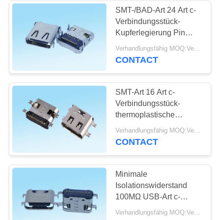
SMT-/BAD-Art 24 Art c-
Verbindungsstück-
13
Kupferlegierung Pin
SIM-Karten-
USB tritt mit langer
Verhandlungsfähig MOQ:Verhandelbar
Lebenszeit in
CONTACT
Verbindungsstück
Verbindung
SMT-Art 16 Art c-
Verbindungsstück-
thermoplastische
Wohnung Pin USB in
9
Verhandlungsfähig MOQ:Verhandelbar
schnellem
CONTACT
Verbindungsstück
Aufladungsusb-Kabel
der codierten Karte
Minimale
Isolationswiderstand
100MΩ USB-Art c-
Verbindungsstück in
Verhandlungsfähig MOQ:Verhandelbar
hinterem DVR-