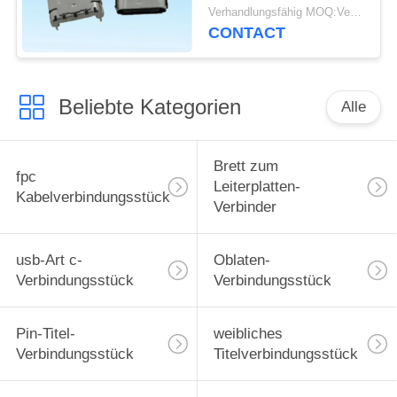
weibliches Geschlecht
Verhandlungsfähig MOQ:Verhandelbar
für schnelles Ladegerät
CONTACT
USB
Beliebte Kategorien
Alle
Brett zum
fpc
Leiterplatten-
Kabelverbindungsstück
Verbinder
usb-Art c-
Oblaten-
Verbindungsstück
Verbindungsstück
Pin-Titel-
weibliches
Verbindungsstück
Titelverbindungsstück