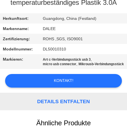
temperaturbeständiges Plastik 3.0A
TRETEN
SIE
Herkunftsort:
Guangdong, China (Festland)
MIT
Markenname:
DALEE
UNS
Zertifizierung:
ROHS ,SGS, ISO9001
IN
Modellnummer:
DL50010310
VERBINDUNG
Markieren:
,
Art c-Verbindungsstück usb 3
,
micro usb connector
Mikrousb-Verbindungsstück
FORDERN
KONTAKT!
SIE
EIN
DETAILS ENTFALTEN
ZITAT
NEWS
Ähnliche Produkte