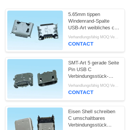
SITEMAP
5.65mm tippen
Windenrand-Spalte
USB-Art weibliches c-
PRIVACY
Verbindungsstück
Verhandlungsfähig MOQ:Verhandelbar
POLICY
PWB-Brett ein
CONTACT
SMT-Art 5 gerade Seite
Pin USB C
Verbindungsstück-
4.85mm mit Horn für
Verhandlungsfähig MOQ:Verhandelbar
intelligenten
CONTACT
Verschluss
Eisen Shell schreiben
C umschaltbares
Verbindungsstück