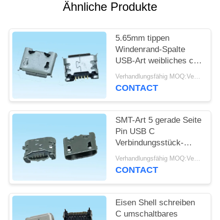
Ähnliche Produkte
SITEMAP
5.65mm tippen
PRIVACY
Windenrand-Spalte
USB-Art weibliches c-
POLICY
Verbindungsstück
Verhandlungsfähig MOQ:Verhandelbar
PWB-Brett ein
CONTACT
SMT-Art 5 gerade Seite
Pin USB C
Verbindungsstück-
4.85mm mit Horn für
Verhandlungsfähig MOQ:Verhandelbar
intelligenten
CONTACT
Verschluss
Eisen Shell schreiben
C umschaltbares