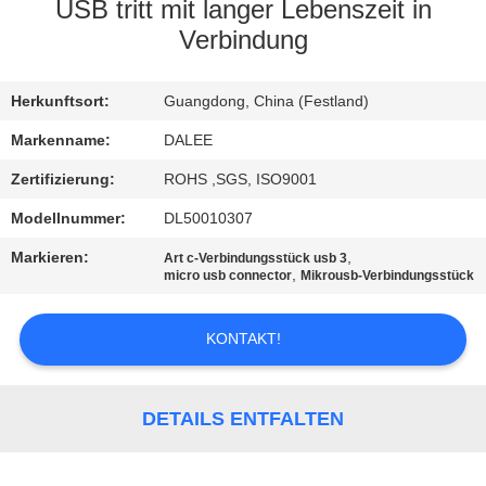
USB tritt mit langer Lebenszeit in
TRETEN
Verbindung
SIE
Herkunftsort:
Guangdong, China (Festland)
MIT
UNS
Markenname:
DALEE
IN
Zertifizierung:
ROHS ,SGS, ISO9001
VERBINDUNG
Modellnummer:
DL50010307
Markieren:
,
Art c-Verbindungsstück usb 3
,
micro usb connector
Mikrousb-Verbindungsstück
FORDERN
SIE
KONTAKT!
EIN
ZITAT
DETAILS ENTFALTEN
NEWS