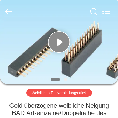
Ltd..
All
Rights
Reserved.
Developed
by
ECER
HAUS
PRODUKTE
ÜBER
UNS
FABRIK-
AUSFLUG
Weibliches Titelverbindungsstück
Gold überzogene weibliche Neigung
QUALITÄTSKONTROLLE
BAD Art-einzelne/Doppelreihe des