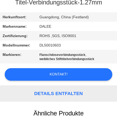
Titel-Verbindungsstück-1.27mm
TRETEN
SIE
Herkunftsort:
Guangdong, China (Festland)
MIT
Markenname:
DALEE
UNS
Zertifizierung:
ROHS ,SGS, ISO9001
IN
Modellnummer:
DL50010603
VERBINDUNG
Markieren:
,
Flanschdoseverbindungsstück
weibliches Stifttitelverbindungsstück
FORDERN
KONTAKT!
SIE
EIN
DETAILS ENTFALTEN
ZITAT
NEWS
Ähnliche Produkte