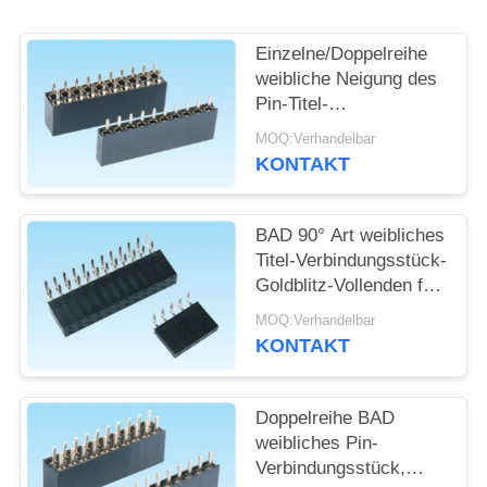
SITEMAP
Einzelne/Doppelreihe
weibliche Neigung des
Pin-Titel-
PRIVACY
Verbindungsstück-
MOQ:Verhandelbar
POLICY
2.54mm für
KONTAKT
Militärindustrie
BAD 90° Art weibliches
Titel-Verbindungsstück-
Goldblitz-Vollenden für
PWB-Brett
MOQ:Verhandelbar
KONTAKT
Doppelreihe BAD
weibliches Pin-
Verbindungsstück,