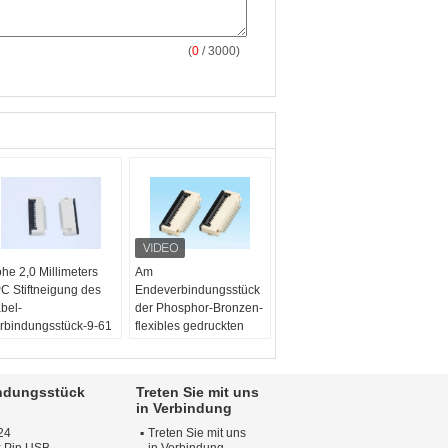
(
0
/ 3000)
he 2,0 Millimeters
Am
C Stiftneigung des
Endeverbindungsstück
bel-
der Phosphor-Bronzen-
rbindungsstück-9-61
flexibles gedruckten
r Kommunikations-
Schaltung einfach auf
dustrie
Art Neigung 0.5mm
terial:
LCP,
Produktfamilie:
FPC-
indungsstück
Treten Sie mit uns
osphor-Bronze
Verbindungsstück
in Verbindung
andpunkt:
4P~60Pin
Farbe:
Schwarzweiss
24
Treten Sie mit uns
ellplatz:
0,5 mm
Art:
SMT