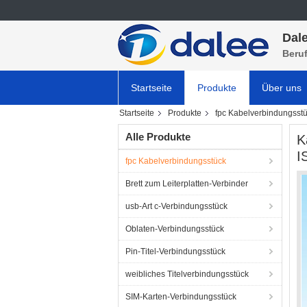
Dale
Beru
Startseite
Produkte
Über uns
Startseite
Produkte
fpc Kabelverbindungsst
Alle Produkte
K
I
fpc Kabelverbindungsstück
Brett zum Leiterplatten-Verbinder
usb-Art c-Verbindungsstück
Oblaten-Verbindungsstück
Pin-Titel-Verbindungsstück
weibliches Titelverbindungsstück
SIM-Karten-Verbindungsstück