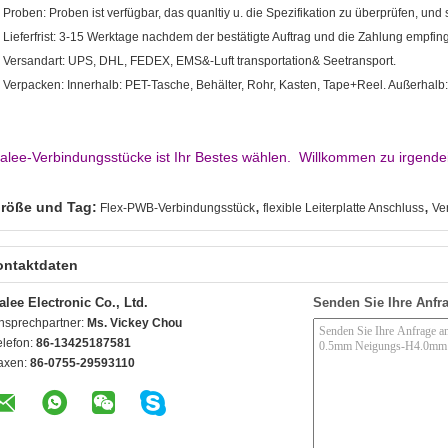
. Proben: Proben ist verfügbar, das quanltiy u. die Spezifikation zu überprüfen, und si
. Lieferfrist: 3-15 Werktage nachdem der bestätigte Auftrag und die Zahlung empfin
. Versandart: UPS, DHL, FEDEX, EMS&-Luft transportation& Seetransport.
. Verpacken: Innerhalb: PET-Tasche, Behälter, Rohr, Kasten, Tape+Reel. Außerhalb:
alee-Verbindungsstücke ist Ihr Bestes wählen. Willkommen zu irgend
,
,
röße und Tag:
Flex-PWB-Verbindungsstück
flexible Leiterplatte Anschluss
Ve
ontaktdaten
alee Electronic Co., Ltd.
Senden Sie Ihre Anfra
nsprechpartner:
Ms. Vickey Chou
elefon:
86-13425187581
axen:
86-0755-29593110