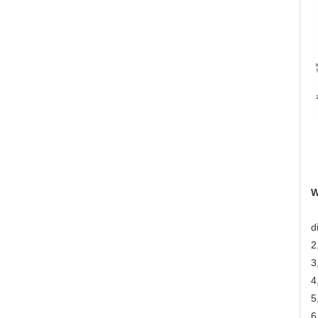
W
d
2
3
4
5
6