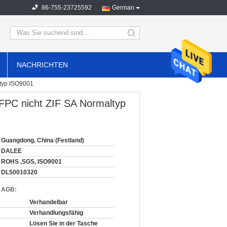
86-755-23725592
German
search
NACHRICHTEN
typ ISO9001
PC nicht ZIF SA Normaltyp
Guangdong, China (Festland)
DALEE
ROHS ,SGS, ISO9001
DL50010320
d AGB:
Verhandelbar
Verhandlungsfähig
Lösen Sie in der Tasche