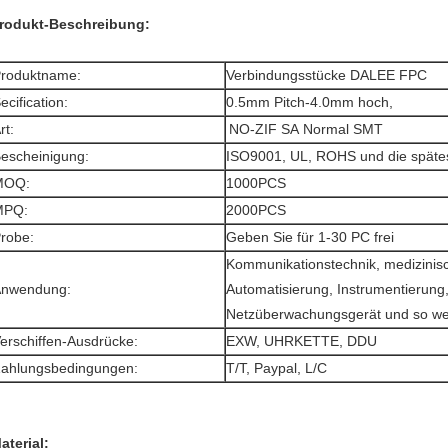
rodukt-Beschreibung:
roduktname:
Verbindungsstücke DALEE FPC
ecification:
0.5mm Pitch-4.0mm hoch,
rt:
NO-ZIF SA Normal SMT
escheinigung:
ISO9001, UL, ROHS und die spät
MOQ:
1000PCS
MPQ:
2000PCS
robe:
Geben Sie für 1-30 PC frei
Kommunikationstechnik, medizinisch
nwendung:
Automatisierung, Instrumentierung
Netzüberwachungsgerät und so we
erschiffen-Ausdrücke:
EXW, UHRKETTE, DDU
ahlungsbedingungen:
T/T, Paypal, L/C
aterial: