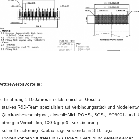
ettbewerbsvorteile:
ie Erfahrung 1,10 Jahres im elektronischen Geschäft
, starkes R&D-Team spezialisiert auf Verbindungsstück und Modellentw
, Qualitätsbescheinigung, einschließlich ROHS-, SGS-, ISO9001- und 
, strenges Verschiffen, 100% geprüft vor Lieferung
, schnelle Lieferung, Kaufaufträge versendet in 3-10 Tage
, Proben können für freies in 1-3 Tage zur Verfügung gestellt werden