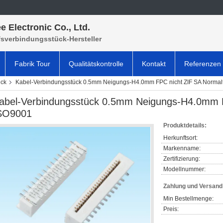
e Electronic Co., Ltd.
fsverbindungsstück-Hersteller
Fabrik Tour
Qualitätskontrolle
Kontakt
Referenzen
ück
Kabel-Verbindungsstück 0.5mm Neigungs-H4.0mm FPC nicht ZIF SA Normal
abel-Verbindungsstück 0.5mm Neigungs-H4.0mm F
SO9001
Produktdetails:
Herkunftsort:
Markenname:
Zertifizierung:
Modellnummer:
Zahlung und Versan
Min Bestellmenge:
Preis: