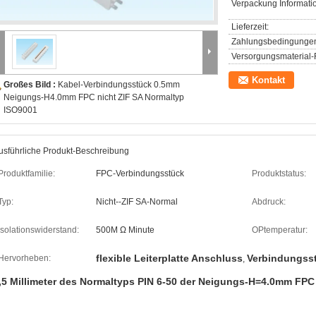
Verpackung Informati
Lieferzeit:
Zahlungsbedingunge
Versorgungsmaterial-F
Kontakt
Großes Bild :
Kabel-Verbindungsstück 0.5mm
Neigungs-H4.0mm FPC nicht ZIF SA Normaltyp
ISO9001
usführliche Produkt-Beschreibung
Produktfamilie:
FPC-Verbindungsstück
Produktstatus:
Typ:
Nicht--ZIF SA-Normal
Abdruck:
Isolationswiderstand:
500M Ω Minute
OPtemperatur:
flexible Leiterplatte Anschluss
Verbindungsst
Hervorheben:
,
,5 Millimeter des Normaltyps PIN 6-50 der Neigungs-H=4.0mm FPC