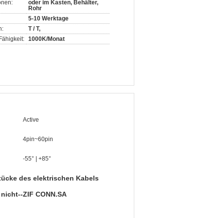
onen:
oder im Kasten, Behälter,
Rohr
5-10 Werktage
n:
T / T,
ähigkeit:
1000K/Monat
Active
4pin~60pin
-55° | +85°
ücke des elektrischen Kabels
 nicht--ZIF CONN.SA