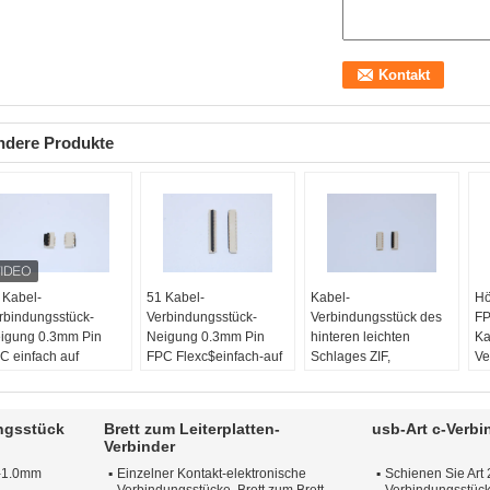
ndere Produkte
 Kabel-
51 Kabel-
Kabel-
Hö
rbindungsstück-
Verbindungsstück-
Verbindungsstück des
FP
igung 0.3mm Pin
Neigung 0.3mm Pin
hinteren leichten
Ka
C einfach auf
FPC Flexc$einfach-auf
Schlages ZIF,
Ve
ORMONTIERTEM
VORMONTIERTEM
elektrisches Kabel-
fü
T mit Höhe 1,0
SMT für medizinische
Verbindungsstücke der
In
llimeter
Ausrüstung
Höhen-1.0mm 9-61
Ma
ngsstück
Brett zum Leiterplatten-
usb-Art c-Verb
sition:
9P ~ 71Pin
Standpunkt:
9P~71Pin
Stifte
Ph
Verbinder
igung:
0.5mm
Stellplatz:
0,5 mm
Standpunkt:
9P~61Pin
St
-1.0mm
Einzelner Kontakt-elektronische
Schienen Sie Art 
nktion:
Einfache R /
Funktion:
Einfach-auf
Stellplatz:
0,5 mm
St