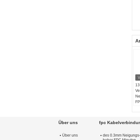
A
13
Ve
Ne
FP
V
SM
Mi
Über uns
fpc Kabelverbindu
Po
Ne
Über uns
des 0.3mm Neigungs
Fu