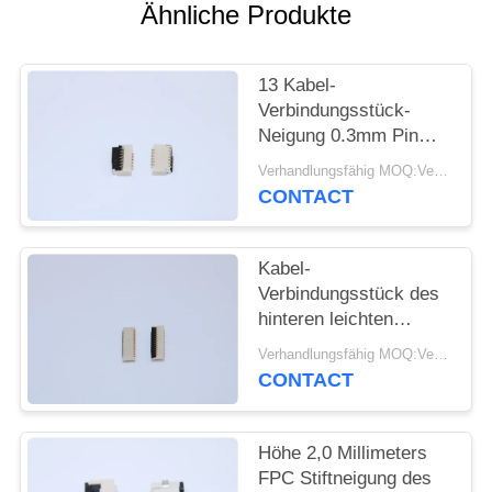
Ähnliche Produkte
SITEMAP
13 Kabel-
PRIVACY
Verbindungsstück-
Neigung 0.3mm Pin
POLICY
FPC einfach auf
Verhandlungsfähig MOQ:Verhandelbar
VORMONTIERTEM
CONTACT
SMT mit Höhe 1,0
Millimeter
Kabel-
Verbindungsstück des
hinteren leichten
Schlages ZIF,
Verhandlungsfähig MOQ:Verhandelbar
elektrisches Kabel-
CONTACT
Verbindungsstücke der
Höhen-1.0mm 9-61
Stifte
Höhe 2,0 Millimeters
FPC Stiftneigung des