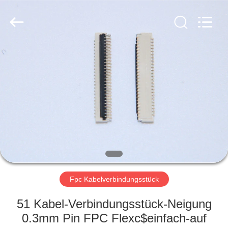
Copyright
©
2019
-
2025
Dalee
Electronic
Co.,
HAUS
Ltd..
All
Rights
Reserved.
Developed
PRODUKTE
by
ECER
ÜBER
UNS
FABRIK-
AUSFLUG
Fpc Kabelverbindungsstück
51 Kabel-Verbindungsstück-Neigung
QUALITÄTSKONTROLLE
0.3mm Pin FPC Flexc$einfach-auf