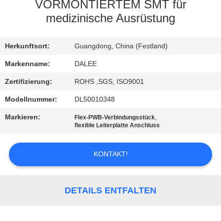
VORMONTIERTEM SMT für
TRETEN
medizinische Ausrüstung
SIE
Herkunftsort:
Guangdong, China (Festland)
MIT
UNS
Markenname:
DALEE
IN
Zertifizierung:
ROHS ,SGS, ISO9001
VERBINDUNG
Modellnummer:
DL50010348
Markieren:
,
Flex-PWB-Verbindungsstück
flexible Leiterplatte Anschluss
FORDERN
SIE
KONTAKT!
EIN
ZITAT
DETAILS ENTFALTEN
NEWS