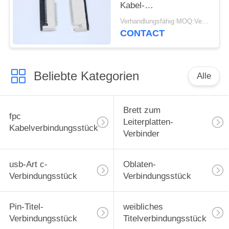
Kabel-
Verbindungsstück-9-61
Verhandlungsfähig MOQ:Verhandelbar
für Kommunikations-
CONTACT
Industrie
Beliebte Kategorien
Alle
Brett zum
fpc
Leiterplatten-
Kabelverbindungsstück
Verbinder
usb-Art c-
Oblaten-
Verbindungsstück
Verbindungsstück
Pin-Titel-
weibliches
Verbindungsstück
Titelverbindungsstück