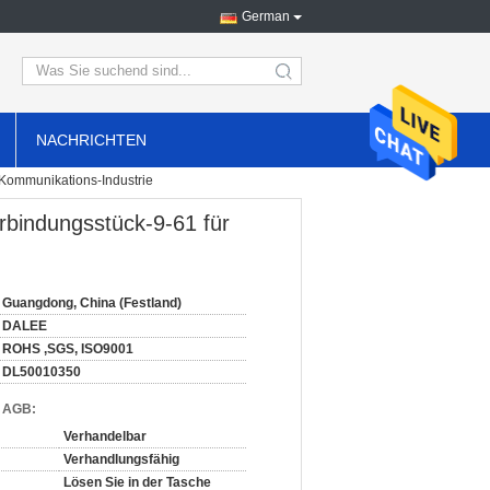
German
search
NACHRICHTEN
 Kommunikations-Industrie
rbindungsstück-9-61 für
Guangdong, China (Festland)
DALEE
ROHS ,SGS, ISO9001
DL50010350
d AGB:
Verhandelbar
Verhandlungsfähig
Lösen Sie in der Tasche