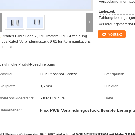
Verpackung Informati
Lieferzeit:
Zahlungsbedingunge
Versorgungsmaterial-F
Kontakt
Großes Bild :
Höhe 2,0 Millimeters FPC Stiftneigung
des Kabel-Verbindungsstück-9-61 für Kommunikations-
Industrie
usführliche Produkt-Beschreibung
Material:
LCP, Phosphor-Bronze
Standpunkt:
Stellplatz:
0,5 mm
Funktion:
Isolationswiderstand:
500M Ω Minute
Höhe:
Flex-PWB-Verbindungsstück
flexible Leiterp
Hervorheben:
,
-61 Neigung 0.5mm der Stift FPC einfach-auf VORMONTIERTEM mit Höhe 2,0 Mil