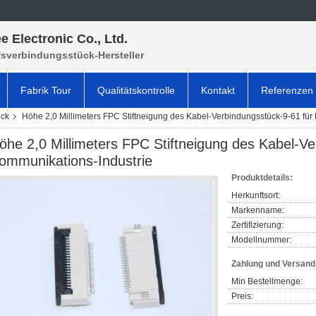
e Electronic Co., Ltd.
fsverbindungsstück-Hersteller
Fabrik Tour
Qualitätskontrolle
Kontakt
Referenzen
ück
Höhe 2,0 Millimeters FPC Stiftneigung des Kabel-Verbindungsstück-9-61 für
öhe 2,0 Millimeters FPC Stiftneigung des Kabel-Ve
ommunikations-Industrie
Produktdetails:
Herkunftsort:
Markenname:
Zertifizierung:
Modellnummer:
Zahlung und Versan
Min Bestellmenge:
Preis: