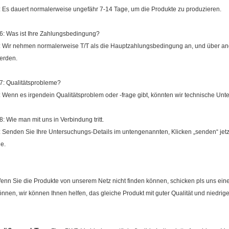
: Es dauert normalerweise ungefähr 7-14 Tage, um die Produkte zu produzieren.
6: Was ist Ihre Zahlungsbedingung?
: Wir nehmen normalerweise T/T als die Hauptzahlungsbedingung an, und über a
erden.
7: Qualitätsprobleme?
: Wenn es irgendein Qualitätsproblem oder -frage gibt, könnten wir technische Un
8: Wie man mit uns in Verbindung tritt.
: Senden Sie Ihre Untersuchungs-Details im untengenannten, Klicken „senden“ jetzt
ie.
enn Sie die Produkte von unserem Netz nicht finden können, schicken pls uns ein
önnen, wir können Ihnen helfen, das gleiche Produkt mit guter Qualität und niedrige