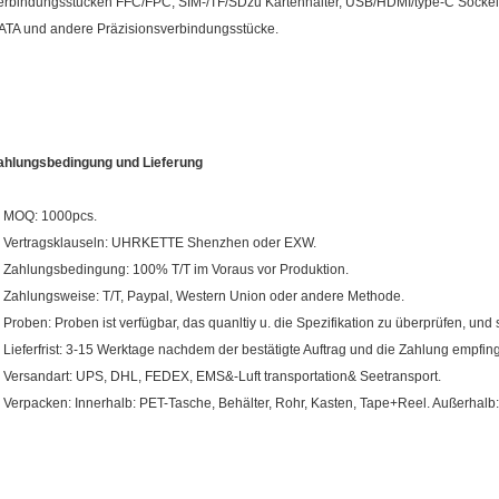
erbindungsstücken FFC/FPC, SIM-/TF/SDzu Kartenhalter, USB/HDMI/type-C Sockel,
ATA und andere Präzisionsverbindungsstücke.
ahlungsbedingung und Lieferung
. MOQ: 1000pcs.
. Vertragsklauseln: UHRKETTE Shenzhen oder EXW.
. Zahlungsbedingung: 100% T/T im Voraus vor Produktion.
. Zahlungsweise: T/T, Paypal, Western Union oder andere Methode.
. Proben: Proben ist verfügbar, das quanltiy u. die Spezifikation zu überprüfen, und si
. Lieferfrist: 3-15 Werktage nachdem der bestätigte Auftrag und die Zahlung empfin
. Versandart: UPS, DHL, FEDEX, EMS&-Luft transportation& Seetransport.
. Verpacken: Innerhalb: PET-Tasche, Behälter, Rohr, Kasten, Tape+Reel. Außerhalb: