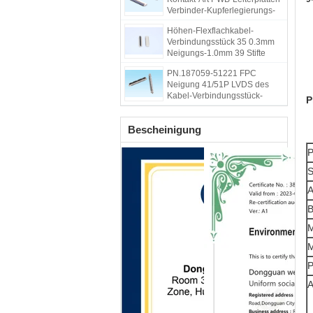
Verbinder-Kupferlegierungs-
Anschluss für bewegliche
Höhen-Flexflachkabel-
Festplatte
Verbindungsstück 35 0.3mm
Neigungs-1.0mm 39 Stifte
dauerhaft für PWB
PN.187059-51221 FPC
Neigung 41/51P LVDS des
Kabel-Verbindungsstück-
P
0.5mm für HD-LCD-Bildschirm
Bescheinigung
P
S
A
B
P
A