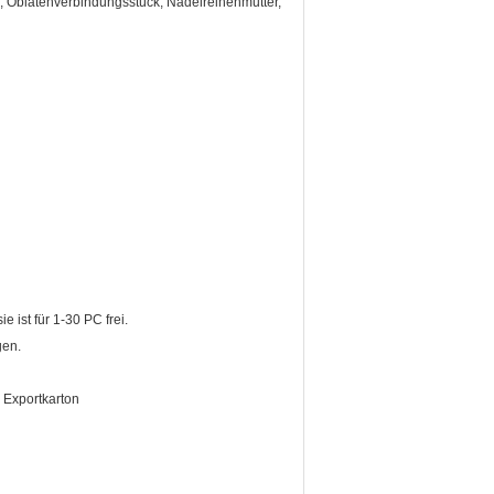
 Oblatenverbindungsstück, Nadelreihenmutter,
e ist für 1-30 PC frei.
gen.
 Exportkarton