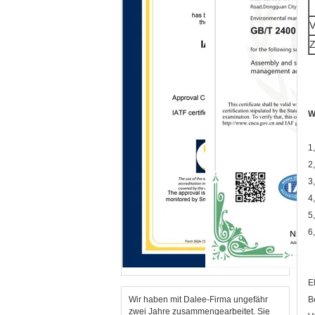
V
Z
W
1
2
3
4
5
6
E
Wir haben mit Dalee-Firma ungefähr
B
zwei Jahre zusammengearbeitet. Sie