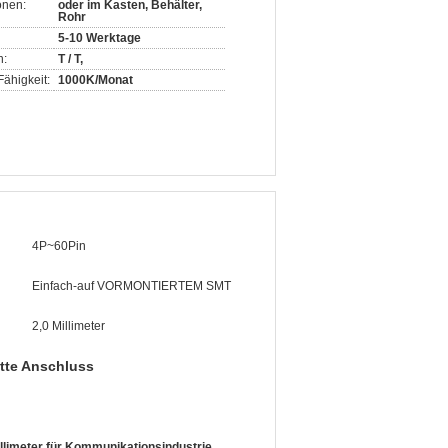
onen:
oder im Kasten, Behälter,
Rohr
5-10 Werktage
n:
T / T,
ähigkeit:
1000K/Monat
4P~60Pin
Einfach-auf VORMONTIERTEM SMT
2,0 Millimeter
latte Anschluss
limeter für Kommunikationsindustrie