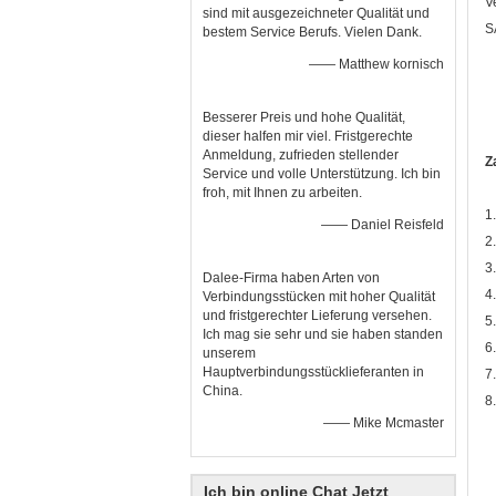
V
sind mit ausgezeichneter Qualität und
S
bestem Service Berufs. Vielen Dank.
—— Matthew kornisch
Besserer Preis und hohe Qualität,
dieser halfen mir viel. Fristgerechte
Anmeldung, zufrieden stellender
Z
Service und volle Unterstützung. Ich bin
froh, mit Ihnen zu arbeiten.
1
—— Daniel Reisfeld
2
3
Dalee-Firma haben Arten von
4
Verbindungsstücken mit hoher Qualität
und fristgerechter Lieferung versehen.
5
Ich mag sie sehr und sie haben standen
6
unserem
Hauptverbindungsstücklieferanten in
7
China.
8
—— Mike Mcmaster
Ich bin online Chat Jetzt