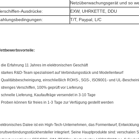
Netzüberwachungsgerät und so we
erschiffen-Ausdrücke:
EXW, UHRKETTE, DDU
ahlungsbedingungen:
T/T, Paypal, L/C
ettbewerbsvorteile:
, die Erfahrung 11 Jahres im elektronischen Geschäft
, starkes R&D-Team spezialisiert auf Verbindungsstück und Modellentwurf
, Qualitätsbescheinigung, einschließlich ROHS-, SGS-, ISO9001- und UL-Beschei
, strenges Verschiffen, 100% geprüft vor Lieferung
, schnelle Lieferung, Kaufaufträge versendet in 3-10 Tage
, Proben können für freies in 1-3 Tage zur Verfügung gestellt werden
lektronisches Dalee ist ein High-Tech-Unternehmen, das Formentwurf, Entwicklung,
erufsverbindungsstückhersteller integriert. Seine Hauptprodukte sind: verschalen S