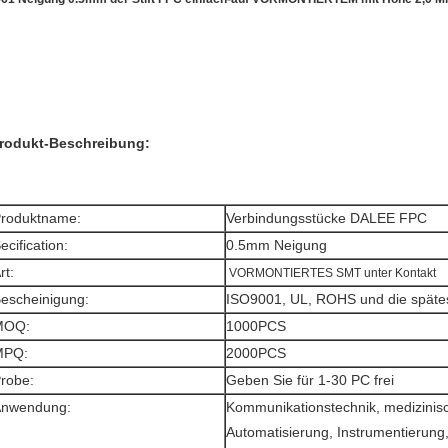
rodukt-Beschreibung:
roduktname:
Verbindungsstücke DALEE FPC
ecification:
0.5mm Neigung
rt:
VORMONTIERTES SMT unter Kontakt
escheinigung:
ISO9001, UL, ROHS und die spät
MOQ:
1000PCS
MPQ:
2000PCS
robe:
Geben Sie für 1-30 PC frei
nwendung:
Kommunikationstechnik, medizinisch
Automatisierung, Instrumentierung