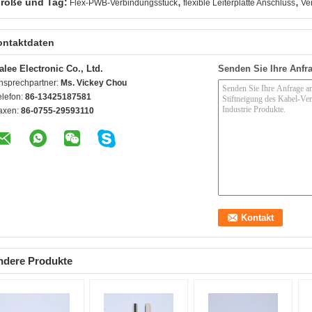
,
,
röße und Tag:
Flex-PWB-Verbindungsstück
flexible Leiterplatte Anschluss
Ve
ontaktdaten
alee Electronic Co., Ltd.
Senden Sie Ihre Anfra
nsprechpartner:
Ms. Vickey Chou
elefon:
86-13425187581
axen:
86-0755-29593110
ndere Produkte