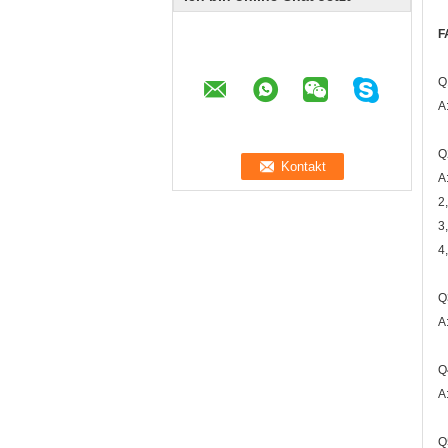
F
Q
A
Q
A
2
3
4
Q
A
Q
A
Q