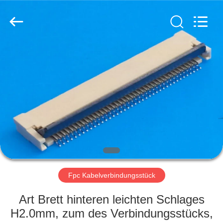
Co.,
Ltd..
All
Rights
Reserved.
Developed
by
ECER
HAUS
PRODUKTE
ÜBER
UNS
FABRIK-
AUSFLUG
Fpc Kabelverbindungsstück
Art Brett hinteren leichten Schlages
QUALITÄTSKONTROLLE
H2.0mm, zum des Verbindungsstücks,