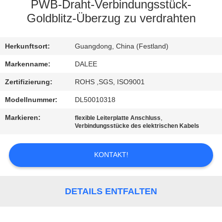
PWB-Draht-Verbindungsstück-
TRETEN
Goldblitz-Überzug zu verdrahten
SIE
Herkunftsort:
Guangdong, China (Festland)
MIT
UNS
Markenname:
DALEE
IN
Zertifizierung:
ROHS ,SGS, ISO9001
VERBINDUNG
Modellnummer:
DL50010318
Markieren:
,
flexible Leiterplatte Anschluss
Verbindungsstücke des elektrischen Kabels
FORDERN
SIE
KONTAKT!
EIN
ZITAT
DETAILS ENTFALTEN
NEWS