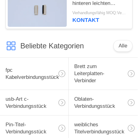
hinteren leichten
Schlages ZIF,
Verhandlungsfähig MOQ:Verhandelbar
elektrisches Kabel-
KONTAKT
Verbindungsstücke der
Höhen-1.0mm 9-61
Stifte
Beliebte Kategorien
Alle
Brett zum
fpc
Leiterplatten-
Kabelverbindungsstück
Verbinder
usb-Art c-
Oblaten-
Verbindungsstück
Verbindungsstück
Pin-Titel-
weibliches
Verbindungsstück
Titelverbindungsstück