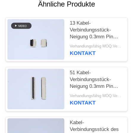
Ähnliche Produkte
SITEMAP
13 Kabel-
PRIVACY
Verbindungsstück-
Neigung 0.3mm Pin
POLICY
FPC einfach auf
Verhandlungsfähig MOQ:Verhandelbar
VORMONTIERTEM
KONTAKT
SMT mit Höhe 1,0
Millimeter
51 Kabel-
Verbindungsstück-
Neigung 0.3mm Pin
FPC Flexc$einfach-auf
Verhandlungsfähig MOQ:Verhandelbar
VORMONTIERTEM
KONTAKT
SMT für medizinische
Ausrüstung
Kabel-
Verbindungsstück des