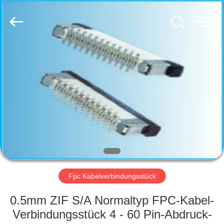
Co.,
Ltd..
All
Rights
Reserved.
Developed
by
ECER
HAUS
PRODUKTE
ÜBER
UNS
FABRIK-
AUSFLUG
Fpc Kabelverbindungsstück
0.5mm ZIF S/A Normaltyp FPC-Kabel-
QUALITÄTSKONTROLLE
Verbindungsstück 4 - 60 Pin-Abdruck-