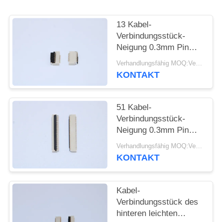
SITEMAP
13 Kabel-
Verbindungsstück-
Neigung 0.3mm Pin
PRIVACY
FPC einfach auf
Verhandlungsfähig MOQ:Verhandelbar
POLICY
VORMONTIERTEM
KONTAKT
SMT mit Höhe 1,0
Millimeter
51 Kabel-
Verbindungsstück-
Neigung 0.3mm Pin
FPC Flexc$einfach-auf
Verhandlungsfähig MOQ:Verhandelbar
VORMONTIERTEM
KONTAKT
SMT für medizinische
Ausrüstung
Kabel-
Verbindungsstück des
hinteren leichten