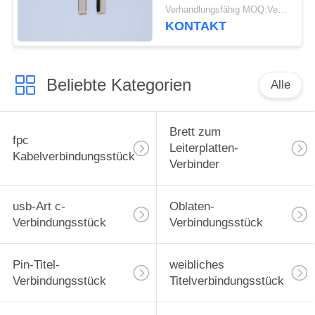
Schlages ZIF,
Verhandlungsfähig MOQ:Verhandelbar
elektrisches Kabel-
KONTAKT
Verbindungsstücke der
Höhen-1.0mm 9-61
Stifte
Beliebte Kategorien
Alle
Brett zum
fpc
Leiterplatten-
Kabelverbindungsstück
Verbinder
usb-Art c-
Oblaten-
Verbindungsstück
Verbindungsstück
Pin-Titel-
weibliches
Verbindungsstück
Titelverbindungsstück