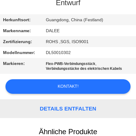
Entwurf
TRETEN
SIE
Herkunftsort:
Guangdong, China (Festland)
MIT
Markenname:
DALEE
UNS
Zertifizierung:
ROHS ,SGS, ISO9001
IN
Modellnummer:
DL50010302
VERBINDUNG
Markieren:
,
Flex-PWB-Verbindungsstück
Verbindungsstücke des elektrischen Kabels
FORDERN
KONTAKT!
SIE
EIN
DETAILS ENTFALTEN
ZITAT
NEWS
Ähnliche Produkte