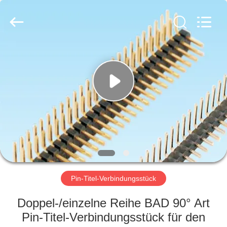
Ltd..
All
Rights
Reserved.
Developed
by
ECER
HAUS
PRODUKTE
ÜBER
UNS
FABRIK-
AUSFLUG
Pin-Titel-Verbindungsstück
Doppel-/einzelne Reihe BAD 90° Art
QUALITÄTSKONTROLLE
Pin-Titel-Verbindungsstück für den