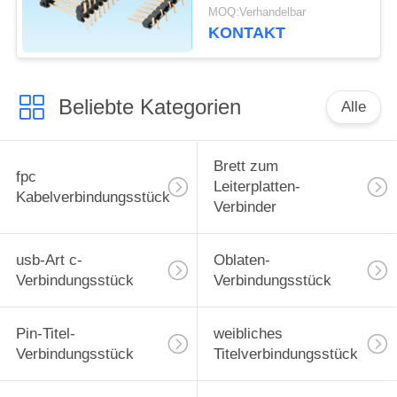
Pin 50 gegenwärtige
MOQ:Verhandelbar
Bewertung von 3,0
KONTAKT
Ampere
Beliebte Kategorien
Alle
Brett zum
fpc
Leiterplatten-
Kabelverbindungsstück
Verbinder
usb-Art c-
Oblaten-
Verbindungsstück
Verbindungsstück
Pin-Titel-
weibliches
Verbindungsstück
Titelverbindungsstück