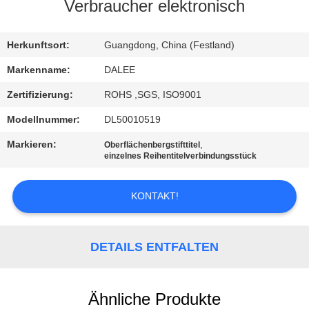
Verbraucher elektronisch
TRETEN
SIE
Herkunftsort:
Guangdong, China (Festland)
MIT
Markenname:
DALEE
UNS
Zertifizierung:
ROHS ,SGS, ISO9001
IN
Modellnummer:
DL50010519
VERBINDUNG
Markieren:
,
Oberflächenbergstifttitel
einzelnes Reihentitelverbindungsstück
FORDERN
KONTAKT!
SIE
EIN
DETAILS ENTFALTEN
ZITAT
NEWS
Ähnliche Produkte