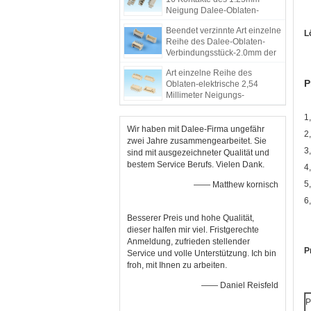
Neigung Dalee-Oblaten-
Verbindungsstück-AB
Beendet verzinnte Art einzelne
L
Reihe des Dalee-Oblaten-
Verbindungsstück-2.0mm der
Neigungs-AB
Art einzelne Reihe des
P
Oblaten-elektrische 2,54
Millimeter Neigungs-
Verbindungsstück-AB beendet
verzinnt
1
Wir haben mit Dalee-Firma ungefähr
2
zwei Jahre zusammengearbeitet. Sie
3
sind mit ausgezeichneter Qualität und
bestem Service Berufs. Vielen Dank.
4
5
—— Matthew kornisch
6
Besserer Preis und hohe Qualität,
dieser halfen mir viel. Fristgerechte
Anmeldung, zufrieden stellender
P
Service und volle Unterstützung. Ich bin
froh, mit Ihnen zu arbeiten.
—— Daniel Reisfeld
P