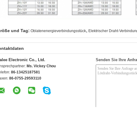
,
röße und Tag:
Oblatenenergieverbindungsstück
Elektrischer Draht-Verbindu
ontaktdaten
alee Electronic Co., Ltd.
Senden Sie Ihre Anfra
nsprechpartner:
Ms. Vickey Chou
elefon:
86-13425187581
axen:
86-0755-29593110