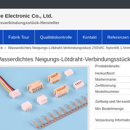
e Electronic Co., Ltd.
fsverbindungsstück-Hersteller
Fabrik Tour
Qualitätskontrolle
Kontakt
Referenzen
ck
Wasserdichtes Neigungs-Lötdraht-Verbindungsstück 250VAC Nylon66 1.5m
asserdichtes Neigungs-Lötdraht-Verbindungsstü
Produktdetails:
Herkunftsort:
Markenname:
Zertifizierung:
Modellnummer:
Zahlung und Versan
Min Bestellmenge:
Verpackung Informati