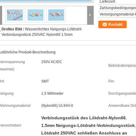
Lieferzeit:
Zahlungsbedingunge
Versorgungsmaterial-F
Kontakt
Großes Bild :
Wasserdichtes Neigungs-Lötdraht-
Verbindungsstück 250VAC Nylon66 1.5mm
usführliche Produkt-Beschreibung
Nennspannung
250V AC/DC
Betriebstemperat
maximal):
Art:
SMT
Pin:
Neigung:
1,5 Millimeter
Durchgangswide
Wohnungsmaterial:
(Nylon66) UL94V-0
Anwendbare Drä
Verbindungsstück des Lötdraht-Nylon66
,
1.5mm Neigungs-Lötdraht-Verbindungsstück
Hervorheben:
,
Lötdraht 250VAC schließen Anschluss an