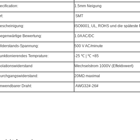
ecification:
1.5mm Neigung
rt:
SMT
escheinigung:
ISO9001, UL, ROHS und die spätest
egenwärtige Bewertung:
1.0A AC/DC
iderstands-Spannung:
500 V AC/minute
unktionierendes Temprature:
-25 ℃ | ℃ +85
solationswiderstand
Wechselstrom 1000V (Effektivwert)
urchgangswiderstand:
20MΩ maximal
nwendbarer Draht:
AWG32#-26#