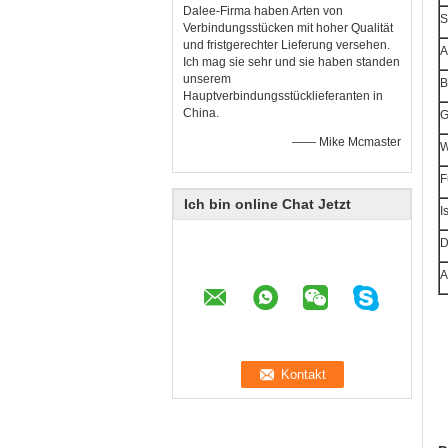
Dalee-Firma haben Arten von
S
Verbindungsstücken mit hoher Qualität
und fristgerechter Lieferung versehen.
A
Ich mag sie sehr und sie haben standen
unserem
B
Hauptverbindungsstücklieferanten in
China.
G
—— Mike Mcmaster
W
F
Ich bin online Chat Jetzt
I
D
A