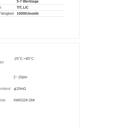
5-7 Werktage
n:
T/T, L/C
ähigkeit:
1000K/month
-25°C-+85°C
ur:
2~ 20pin
rstand:
≦20mΩ
hte:
AWG32#-26#