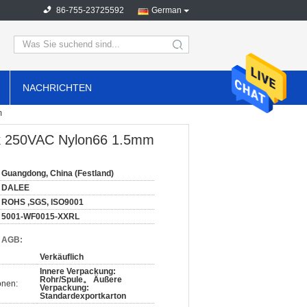
86-755-23725592
German
search
NACHRICHTEN
m
ck 250VAC Nylon66 1.5mm
Guangdong, China (Festland)
DALEE
ROHS ,SGS, ISO9001
5001-WF0015-XXRL
d AGB:
Verkäuflich
Innere Verpackung:
Rohr/Spule。 Äußere
onen:
Verpackung:
Standardexportkarton