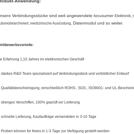
rodukt-Anwendung:
nsere Verbindungsstücke sind weit angewendete tocusumer
Elektronik,
c
Datenmodul und so weiter
utomobilarchiviert, medizinische Ausrüstung,
.
ettbewerbsvorteile:
ie Erfahrung 1,10 Jahres im elektronischen Geschäft
, starkes R&D-Team spezialisiert auf Verbindungsstück und vorbildlicher Entwurf
, Qualitätsbescheinigung, einschließlich ROHS-, SGS-, ISO9001- und UL-Beschei
, strenges Verschiffen, 100% geprüft vor Lieferung
, schnelle Lieferung, Kaufaufträge versendeten in 3-10 Tage
, Proben können für freies in 1-3 Tage zur Verfügung gestellt werden