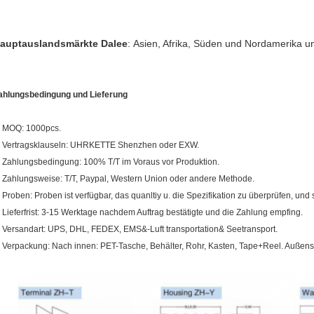
auptauslandsmärkte Dalee
:
Asien, Afrika, Süden und Nordamerika u
ahlungsbedingung und Lieferung
. MOQ: 1000pcs.
. Vertragsklauseln: UHRKETTE Shenzhen oder EXW.
. Zahlungsbedingung: 100% T/T im Voraus vor Produktion.
. Zahlungsweise: T/T, Paypal, Western Union oder andere Methode.
. Proben: Proben ist verfügbar, das quanltiy u. die Spezifikation zu überprüfen, und si
. Lieferfrist: 3-15 Werktage nachdem Auftrag bestätigte und die Zahlung empfing.
. Versandart: UPS, DHL, FEDEX, EMS&-Luft transportation& Seetransport.
. Verpackung: Nach innen: PET-Tasche, Behälter, Rohr, Kasten, Tape+Reel. Außense