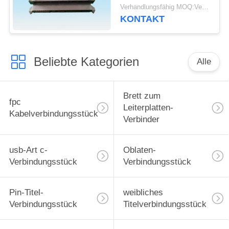
Verbindungsstück-4.2H
Verhandlungsfähig MOQ:Verhandelbar
5.0H 6.74H
KONTAKT
Beliebte Kategorien
Alle
Brett zum
fpc
Leiterplatten-
Kabelverbindungsstück
Verbinder
usb-Art c-
Oblaten-
Verbindungsstück
Verbindungsstück
Pin-Titel-
weibliches
Verbindungsstück
Titelverbindungsstück