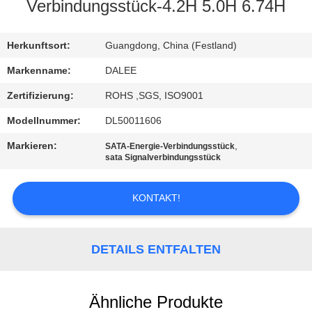
Verbindungsstück-4.2H 5.0H 6.74H
TRETEN
SIE
Herkunftsort:
Guangdong, China (Festland)
MIT
Markenname:
DALEE
UNS
Zertifizierung:
ROHS ,SGS, ISO9001
IN
Modellnummer:
DL50011606
VERBINDUNG
Markieren:
,
SATA-Energie-Verbindungsstück
sata Signalverbindungsstück
FORDERN
KONTAKT!
SIE
EIN
DETAILS ENTFALTEN
ZITAT
NEWS
Ähnliche Produkte