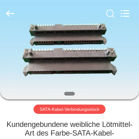
Ltd..
All
Rights
Reserved.
Developed
by
ECER
HAUS
PRODUKTE
ÜBER
UNS
FABRIK-
AUSFLUG
SATA-Kabel-Verbindungsstück
Kundengebundene weibliche Lötmittel-
QUALITÄTSKONTROLLE
Art des Farbe-SATA-Kabel-