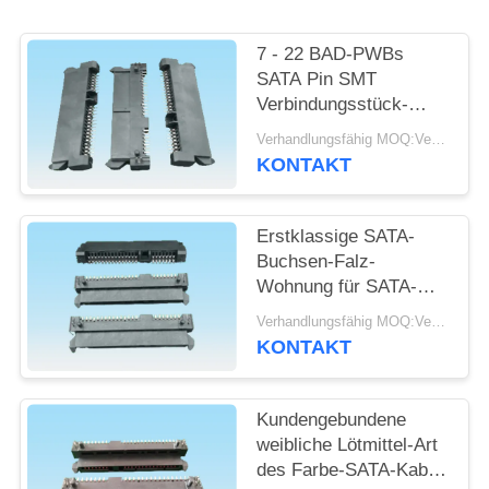
SITEMAP
7 - 22 BAD-PWBs
SATA Pin SMT
Verbindungsstück-
PRIVACY
Material des Kabel-
Verhandlungsfähig MOQ:Verhandelbar
POLICY
Verbindungsstück-HDD
KONTAKT
SATA
Erstklassige SATA-
Buchsen-Falz-
Wohnung für SATA-
Stromadapter
Verhandlungsfähig MOQ:Verhandelbar
Computor-
KONTAKT
Verbindungsstück
Kundengebundene
weibliche Lötmittel-Art
des Farbe-SATA-Kabel-