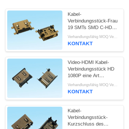
SITEMAP
Kabel-
Verbindungsstück-Frau
19 SMTs SMD C-HDMI
PRIVACY
Pin-Gold überzogen für
Verhandlungsfähig MOQ:Verhandelbar
POLICY
PWB
KONTAKT
Video-HDMI Kabel-
Verbindungsstück HD
1080P eine Art
vertikaler Frau 19 Pin
Verhandlungsfähig MOQ:Verhandelbar
SMD SMT
KONTAKT
Kabel-
Verbindungsstück-
Kurzschluss des