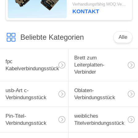
Überzug-Material-
Verhandlungsfähig MOQ:Verhandelbar
HDMI eine Art Bad 19
KONTAKT
Pin in Fernsehkästen
Beliebte Kategorien
Alle
Brett zum
fpc
Leiterplatten-
Kabelverbindungsstück
Verbinder
usb-Art c-
Oblaten-
Verbindungsstück
Verbindungsstück
Pin-Titel-
weibliches
Verbindungsstück
Titelverbindungsstück