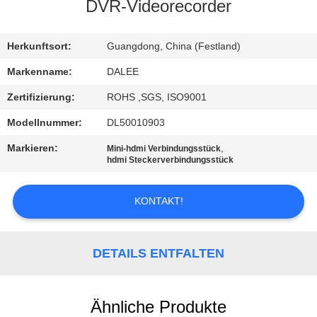
DVR-Videorecorder
TRETEN
SIE
Herkunftsort:
Guangdong, China (Festland)
MIT
Markenname:
DALEE
UNS
Zertifizierung:
ROHS ,SGS, ISO9001
IN
Modellnummer:
DL50010903
VERBINDUNG
Markieren:
,
Mini-hdmi Verbindungsstück
hdmi Steckerverbindungsstück
FORDERN
KONTAKT!
SIE
EIN
DETAILS ENTFALTEN
ZITAT
NEWS
Ähnliche Produkte