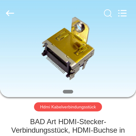
Co.,
Ltd..
All
Rights
Reserved.
Developed
by
ECER
HAUS
PRODUKTE
ÜBER
UNS
FABRIK-
AUSFLUG
Hdmi Kabelverbindungsstück
BAD Art HDMI-Stecker-
QUALITÄTSKONTROLLE
Verbindungsstück, HDMI-Buchse in