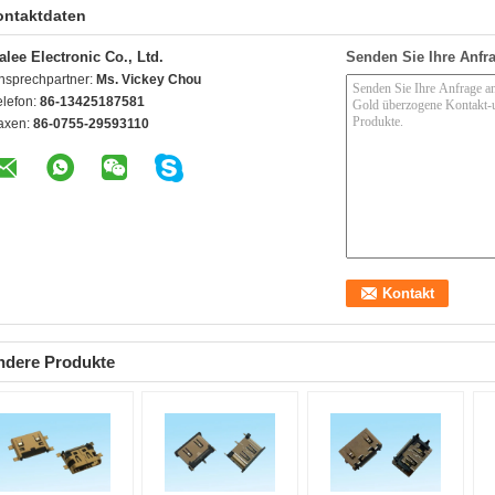
ontaktdaten
alee Electronic Co., Ltd.
Senden Sie Ihre Anfra
nsprechpartner:
Ms. Vickey Chou
elefon:
86-13425187581
axen:
86-0755-29593110
ndere Produkte