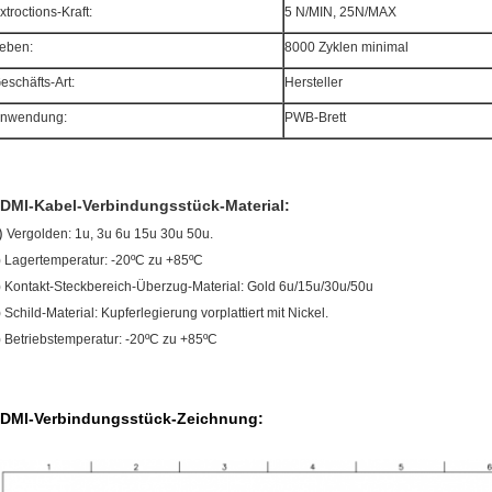
xtroctions-Kraft:
5 N/MIN, 25N/MAX
eben:
8000 Zyklen minimal
eschäfts-Art:
Hersteller
nwendung:
PWB-Brett
DMI-Kabel-Verbindungsstück-Material:
)
Vergolden: 1u, 3u 6u 15u 30u 50u.
)
Lagertemperatur: -20ºC zu +85ºC
) Kontakt-Steckbereich-Überzug-Material: Gold 6u/15u/30u/50u
)
Schild-Material: Kupferlegierung vorplattiert mit Nickel.
) Betriebstemperatur: -20ºC zu +85ºC
DMI-Verbindungsstück-Zeichnung: