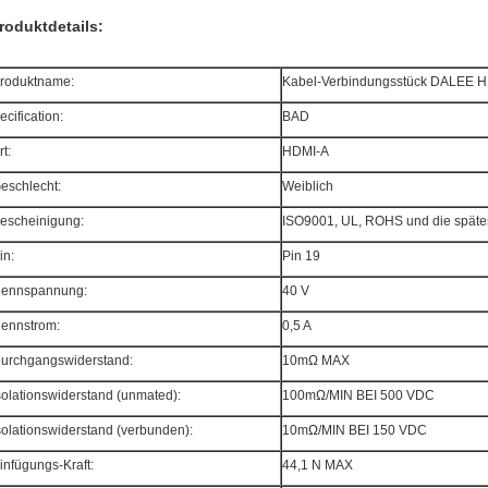
roduktdetails:
roduktname:
Kabel-Verbindungsstück DALEE 
ecification:
BAD
rt:
HDMI-A
eschlecht:
Weiblich
escheinigung:
ISO9001, UL, ROHS und die spät
in:
Pin 19
ennspannung:
40 V
ennstrom:
0,5 A
urchgangswiderstand:
10mΩ MAX
solationswiderstand (unmated):
100mΩ/MIN BEI 500 VDC
solationswiderstand (verbunden):
10mΩ/MIN BEI 150 VDC
infügungs-Kraft:
44,1 N MAX