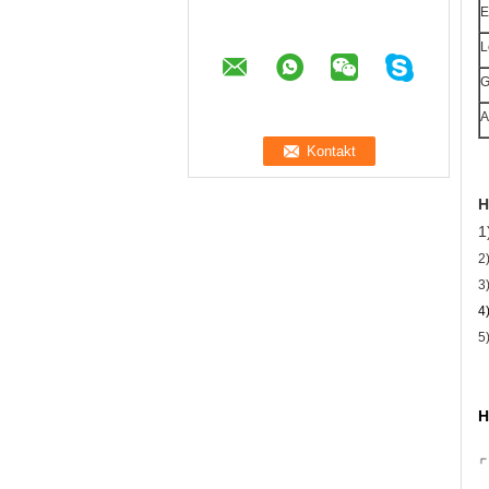
E
L
G
A
H
1
2
3
4
5
H