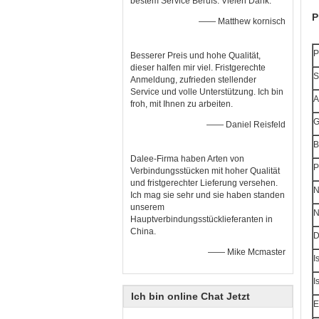
bestem Service Berufs. Vielen Dank.
P
—— Matthew kornisch
P
Besserer Preis und hohe Qualität,
dieser halfen mir viel. Fristgerechte
S
Anmeldung, zufrieden stellender
Service und volle Unterstützung. Ich bin
A
froh, mit Ihnen zu arbeiten.
G
—— Daniel Reisfeld
B
Dalee-Firma haben Arten von
P
Verbindungsstücken mit hoher Qualität
und fristgerechter Lieferung versehen.
N
Ich mag sie sehr und sie haben standen
unserem
N
Hauptverbindungsstücklieferanten in
China.
D
—— Mike Mcmaster
I
I
Ich bin online Chat Jetzt
E