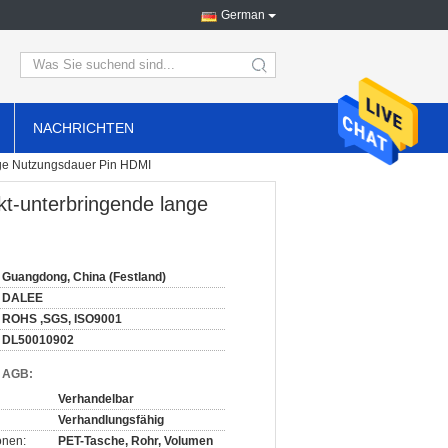
German
search
NACHRICHTEN
nge Nutzungsdauer Pin HDMI
t-unterbringende lange
Guangdong, China (Festland)
DALEE
ROHS ,SGS, ISO9001
DL50010902
d AGB:
Verhandelbar
Verhandlungsfähig
onen:
PET-Tasche, Rohr, Volumen