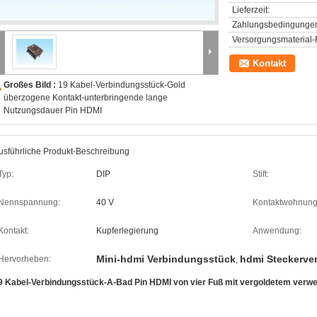
Lieferzeit:
Zahlungsbedingunge
Versorgungsmaterial-F
Kontakt
Großes Bild :
19 Kabel-Verbindungsstück-Gold
überzogene Kontakt-unterbringende lange
Nutzungsdauer Pin HDMI
usführliche Produkt-Beschreibung
Typ:
DIP
Stift:
Nennspannung:
40 V
Kontaktwohnung
Kontakt:
Kupferlegierung
Anwendung:
Mini-hdmi Verbindungsstück
hdmi Steckerve
Hervorheben:
,
9 Kabel-Verbindungsstück-A-Bad Pin HDMI von vier Fuß mit vergoldetem verw