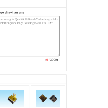
ge direkt an uns
(
0
/ 3000)