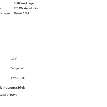
5-10 Werktage
n:
T/T, Western Union
ähigkeit:
Monat 10kk/
19 P
:
Vergoldet
PWB-Brett
rbindungsstück
endet in PWB