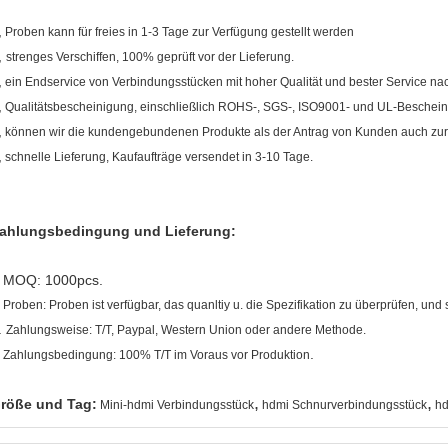
,
Proben kann für freies in 1-3 Tage zur Verfügung gestellt werden
,
strenges Verschiffen, 100% geprüft vor der Lieferung.
,
ein Endservice von Verbindungsstücken mit hoher Qualität und bester Service na
,
Qualitätsbescheinigung, einschließlich ROHS-, SGS-, ISO9001- und UL-Beschei
,
können wir die kundengebundenen Produkte als der Antrag von Kunden auch zur 
,
schnelle Lieferung, Kaufaufträge versendet in 3-10 Tage
.
ahlungsbedingung und Lieferung:
MOQ: 1000pcs.
.
. Proben: Proben ist verfügbar, das quanltiy u. die Spezifikation zu überprüfen, und si
.
Zahlungsweise: T/T, Paypal, Western Union oder andere Methode.
.
.
Zahlungsbedingung: 100% T/T im Voraus vor Produktion
,
,
röße und Tag:
Mini-hdmi Verbindungsstück
hdmi Schnurverbindungsstück
hd