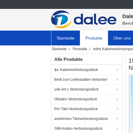
Dale
Beru
Startseite
Produkte
Über uns
Startseite
Produkte
hdmi Kabelverbindungss
Alle Produkte
1
N
fpc Kabelverbindungsstück
Brett zum Leiterplatten-Verbinder
usb-Art c-Verbindungsstück
Oblaten-Verbindungsstück
Pin-Titel-Verbindungsstück
weibliches Titelverbindungsstück
SIM-Karten-Verbindungsstück