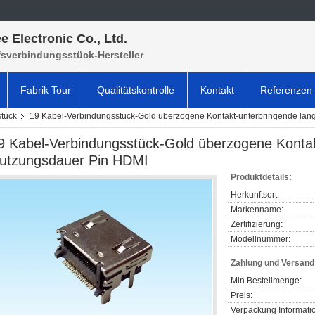
e Electronic Co., Ltd.
fsverbindungsstück-Hersteller
Fabrik Tour
Qualitätskontrolle
Kontakt
Referenzen
tück
19 Kabel-Verbindungsstück-Gold überzogene Kontakt-unterbringende la
9 Kabel-Verbindungsstück-Gold überzogene Kontak
utzungsdauer Pin HDMI
Produktdetails:
Herkunftsort:
Markenname:
Zertifizierung:
Modellnummer:
Zahlung und Versan
Min Bestellmenge:
Preis:
Verpackung Informati