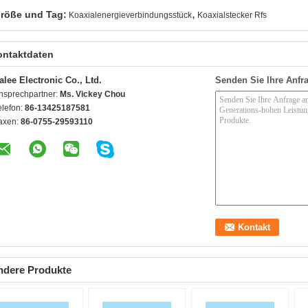
,
röße und Tag:
Koaxialenergieverbindungsstück
Koaxialstecker Rfs
ontaktdaten
alee Electronic Co., Ltd.
Senden Sie Ihre Anfra
nsprechpartner:
Ms. Vickey Chou
elefon:
86-13425187581
axen:
86-0755-29593110
ndere Produkte