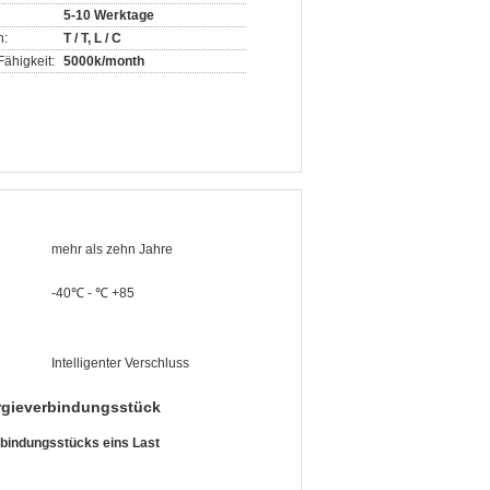
5-10 Werktage
n:
T / T, L / C
ähigkeit:
5000k/month
mehr als zehn Jahre
-40℃ - ℃ +85
Intelligenter Verschluss
rgieverbindungsstück
bindungsstücks eins Last