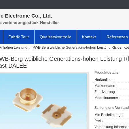
e Electronic Co., Ltd.
fsverbindungsstück-Hersteller
Fabrik Tour
Qualitätskontrolle
Kontakt
Referenzen
er hohen Leistung
PWB-Berg weibliche Generations-hohen Leistung Rfs der Koa
WB-Berg weibliche Generations-hohen Leistung Rfs
ast DALEE
Produktdetails:
Herkunftsort:
Markenname:
Zertifizierung:
Modellnummer:
Zahlung und Versan
Min Bestellmenge:
Preis:
Verpackung Informati