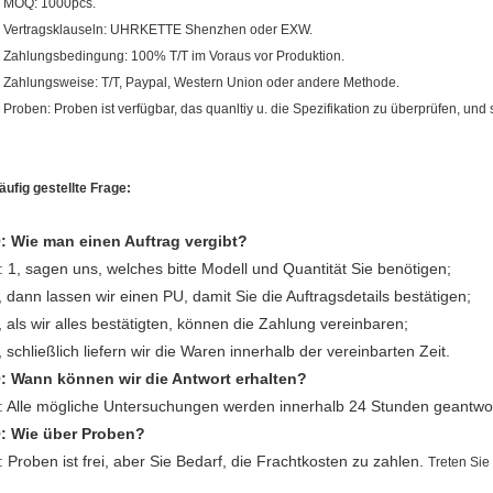
. MOQ: 1000pcs.
. Vertragsklauseln: UHRKETTE Shenzhen oder EXW.
. Zahlungsbedingung: 100% T/T im Voraus vor Produktion.
. Zahlungsweise: T/T, Paypal, Western Union oder andere Methode.
. Proben: Proben ist verfügbar, das quanltiy u. die Spezifikation zu überprüfen, und si
äufig gestellte Frage:
: Wie man einen Auftrag vergibt?
: 1, sagen uns, welches bitte Modell und Quantität Sie benötigen;
, dann lassen wir einen PU, damit Sie die Auftragsdetails bestätigen;
, als wir alles bestätigten, können die Zahlung vereinbaren;
, schließlich liefern wir die Waren innerhalb der vereinbarten Zeit.
: Wann können wir
die
Antwort erhalten?
: Alle mögliche Untersuchungen werden innerhalb 24 Stunden geantwor
: Wie über Proben?
: Proben ist frei, aber Sie Bedarf, die Frachtkosten zu zahlen.
Treten Sie 