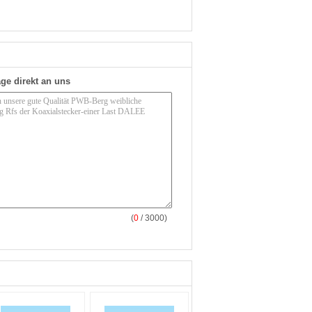
ge direkt an uns
(
0
/ 3000)