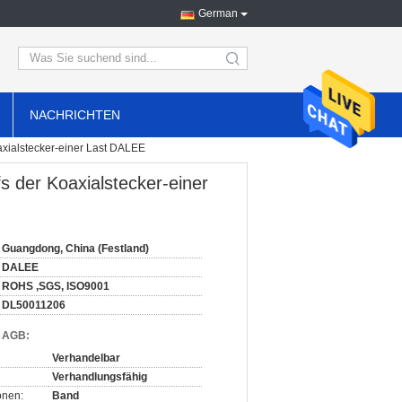
German
search
NACHRICHTEN
xialstecker-einer Last DALEE
 der Koaxialstecker-einer
Guangdong, China (Festland)
DALEE
ROHS ,SGS, ISO9001
DL50011206
d AGB:
Verhandelbar
Verhandlungsfähig
onen:
Band