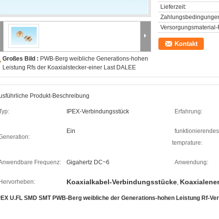
Lieferzeit:
Zahlungsbedingunge
Versorgungsmaterial-F
Kontakt
Großes Bild :
PWB-Berg weibliche Generations-hohen
Leistung Rfs der Koaxialstecker-einer Last DALEE
usführliche Produkt-Beschreibung
Typ:
IPEX-Verbindungsstück
Erfahrung:
Ein
funktionierendes
Generation:
temprature:
Anwendbare Frequenz:
Gigahertz DC~6
Anwendung:
Koaxialkabel-Verbindungsstücke
Koaxialene
Hervorheben:
,
PEX U.FL SMD SMT PWB-Berg weibliche der Generations-hohen Leistung Rf-Ver