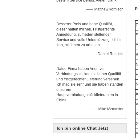
bestem Service Berufs. Vielen Dank.
P
—— Matthew kornisch
Besserer Preis und hohe Qualität,
P
dieser halfen mir viel. Fristgerechte
Anmeldung, zufrieden stellender
S
Service und volle Unterstützung. Ich bin
A
froh, mit Ihnen zu arbeiten.
—— Daniel Reisfeld
B
N
Dalee-Firma haben Arten von
Verbindungsstücken mit hoher Qualität
F
und fristgerechter Lieferung versehen.
N
Ich mag sie sehr und sie haben standen
unserem
A
Hauptverbindungsstücklieferanten in
China.
V
—— Mike Mcmaster
K
G
Ich bin online Chat Jetzt
A