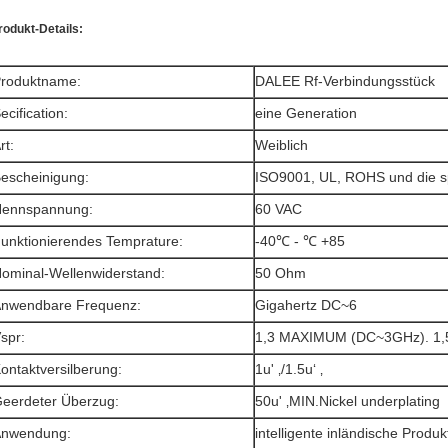
rodukt-Details:
roduktname:
DALEE Rf-Verbindungsstück
ecification:
eine Generation
rt:
Weiblich
escheinigung:
ISO9001, UL, ROHS und die 
ennspannung:
60 VAC
unktionierendes Temprature:
-40℃ - ℃ +85
ominal-Wellenwiderstand:
50 Ohm
nwendbare Frequenz:
Gigahertz DC~6
spr:
1,3 MAXIMUM (DC~3GHz). 1
ontaktversilberung:
1u' ‚/1.5u‘ ‚
eerdeter Überzug:
50u' ‚MIN.Nickel underplating
nwendung:
intelligente inländische Produk