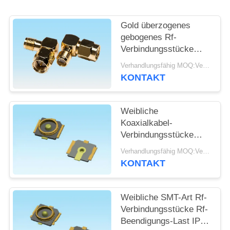
SITEMAP
Gold überzogenes
gebogenes Rf-
Verbindungsstücke
PRIVACY
UL94V-0 der hohen
Verhandlungsfähig MOQ:Verhandelbar
POLICY
Leistung materielles in
KONTAKT
Verbindung tretendes
PWB-Brett
Weibliche
Koaxialkabel-
Verbindungsstücke
DCs 6GHz SMD IPEX
Verhandlungsfähig MOQ:Verhandelbar
anwendbare Frequenz
KONTAKT
Weibliche SMT-Art Rf-
Verbindungsstücke Rf-
Beendigungs-Last IPX-