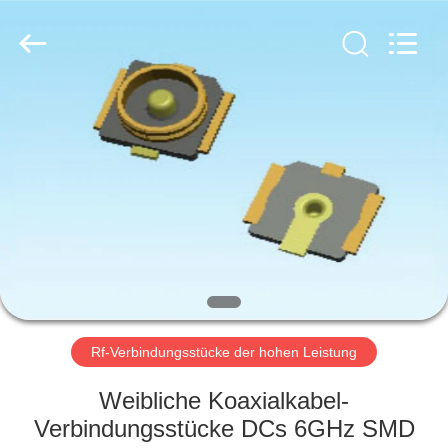
Ltd..
All
Rights
Reserved.
Developed
by
ECER
HAUS
PRODUKTE
ÜBER
UNS
FABRIK-
AUSFLUG
Rf-Verbindungsstücke der hohen Leistung
Weibliche Koaxialkabel-
QUALITÄTSKONTROLLE
Verbindungsstücke DCs 6GHz SMD