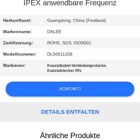
IPEX anwendbare Frequenz
TRETEN
SIE
Herkunftsort:
Guangdong, China (Festland)
MIT
Markenname:
DALEE
UNS
Zertifizierung:
ROHS ,SGS, ISO9001
IN
Modellnummer:
DL50011208
VERBINDUNG
Markieren:
,
Koaxialkabel-Verbindungsstücke
Koaxialstecker Rfs
FORDERN
KONTAKT!
SIE
EIN
DETAILS ENTFALTEN
ZITAT
NEWS
Ähnliche Produkte