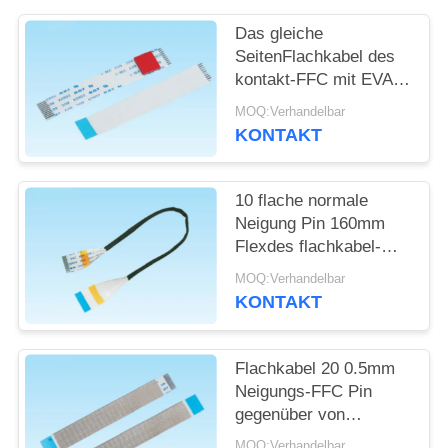
Das gleiche
SITEMAP
SeitenFlachkabel des
kontakt-FFC mit EVA-
PRIVACY
Blasen-
MOQ:Verhandelbar
Baumwollflachbandkabel
POLICY
KONTAKT
10 flache normale
Neigung Pin 160mm
Flexdes flachkabel-
0.5mm 1.0mm mit
MOQ:Verhandelbar
schwarzem
KONTAKT
Essigsäure-Stoff
Flachkabel 20 0.5mm
Neigungs-FFC Pin
gegenüber von
Richtung 2cm - 40cm
MOQ:Verhandelbar