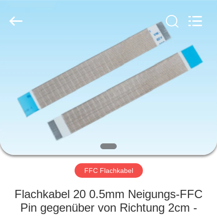
Ltd..
All
Rights
Reserved.
Developed
by
ECER
HAUS
PRODUKTE
ÜBER
UNS
FABRIK-
AUSFLUG
FFC Flachkabel
Flachkabel 20 0.5mm Neigungs-FFC
QUALITÄTSKONTROLLE
Pin gegenüber von Richtung 2cm -