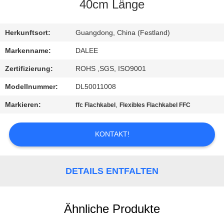
40cm Länge
TRETEN
SIE
Herkunftsort:
Guangdong, China (Festland)
MIT
Markenname:
DALEE
UNS
Zertifizierung:
ROHS ,SGS, ISO9001
IN
Modellnummer:
DL50011008
VERBINDUNG
Markieren:
,
ffc Flachkabel
Flexibles Flachkabel FFC
FORDERN
KONTAKT!
SIE
EIN
DETAILS ENTFALTEN
ZITAT
Ähnliche Produkte
NEWS