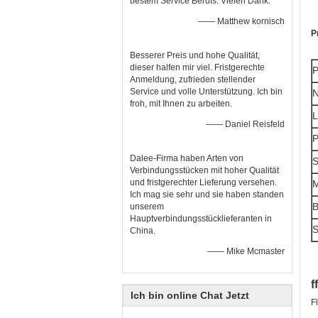
bestem Service Berufs. Vielen Dank.
—— Matthew kornisch
P
Besserer Preis und hohe Qualität,
dieser halfen mir viel. Fristgerechte
P
Anmeldung, zufrieden stellender
Service und volle Unterstützung. Ich bin
N
froh, mit Ihnen zu arbeiten.
L
—— Daniel Reisfeld
P
Dalee-Firma haben Arten von
S
Verbindungsstücken mit hoher Qualität
und fristgerechter Lieferung versehen.
M
Ich mag sie sehr und sie haben standen
B
unserem
Hauptverbindungsstücklieferanten in
S
China.
—— Mike Mcmaster
f
Ich bin online Chat Jetzt
F