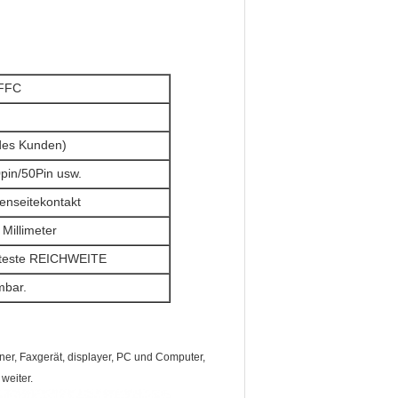
 FFC
des Kunden)
0pin/50Pin usw.
enseitekontakt
Millimeter
äteste REICHWEITE
bar.
ner, Faxgerät, displayer, PC und Computer,
weiter.