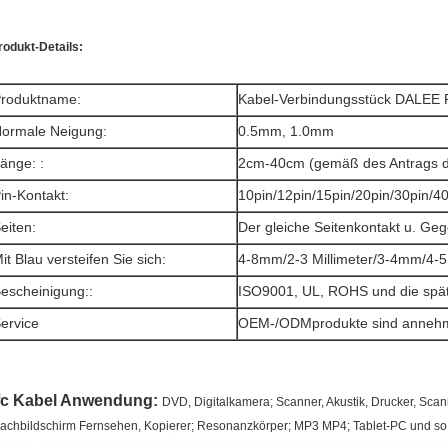
rodukt-Details:
roduktname:
Kabel-Verbindungsstück DALEE
ormale Neigung:
0.5mm, 1.0mm
änge: :
2cm-40cm (gemäß des Antrags 
in-Kontakt:
10pin/12pin/15pin/20pin/30pin/4
eiten:
Der gleiche Seitenkontakt u. Geg
it Blau versteifen Sie sich:
4-8mm/2-3 Millimeter/3-4mm/4-5 
escheinigung:
:
ISO9001, UL, ROHS und die sp
ervice
OEM-/ODMprodukte sind annehm
fc Kabel
Anwendung:
DVD, Digitalkamera; Scanner, Akustik, Drucker, Scan
lachbildschirm Fernsehen, Kopierer; Resonanzkörper; MP3 MP4; Tablet-PC und so 