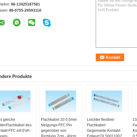
elefon:
86-13425187581
axen:
86-0755-29593110
ndere Produkte
s gleiche
Flachkabel 20 0.5mm
Leichter flexibler
15
itenFlachkabel des
Neigungs-FFC Pin
Flachkabel-
Fa
ntakt-FFC mit EVA-
gegenüber von
Gegenseite-Kontakt-
Ko
asen-
Richtung 2cm - 40cm
Entwurf DL50011007
0.