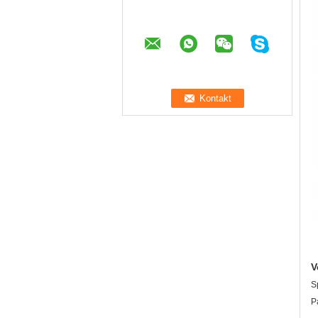
V
S
P