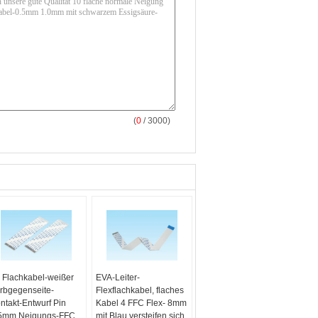
(
0
/ 3000)
 Flachkabel-weißer
EVA-Leiter-
rbgegenseite-
Flexflachkabel, flaches
ntakt-Entwurf Pin
Kabel 4 FFC Flex- 8mm
5mm Neigungs-FFC
mit Blau versteifen sich