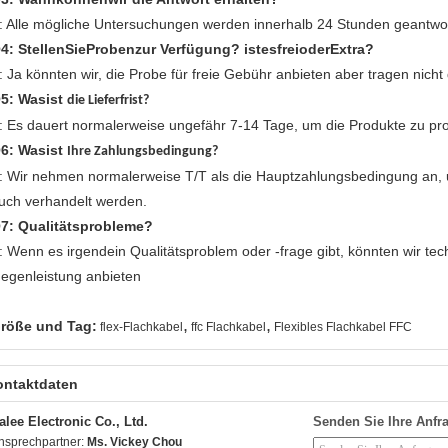
: Alle mögliche Untersuchungen werden innerhalb 24 Stunden geantwor
4: StellenSieProbenzur Verfügung? istesfreioderExtra?
: Ja könnten wir, die Probe für freie Gebühr anbieten aber tragen nicht
5: Wasist
die Lieferfrist?
: Es dauert normalerweise ungefähr 7-14 Tage, um die Produkte zu pr
6: Wasist
Ihre Zahlungsbedingung?
: Wir nehmen normalerweise T/T als die Hauptzahlungsbedingung an,
uch verhandelt werden.
7: Qualitätsprobleme?
: Wenn es irgendein Qualitätsproblem oder -frage gibt, könnten wir te
egenleistung anbieten
,
,
röße und Tag:
flex-Flachkabel
ffc Flachkabel
Flexibles Flachkabel FFC
ontaktdaten
alee Electronic Co., Ltd.
Senden Sie Ihre Anfra
nsprechpartner:
Ms. Vickey Chou