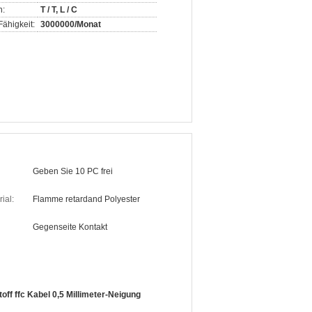
n:
T / T, L / C
ähigkeit:
3000000/Monat
Geben Sie 10 PC frei
ial:
Flamme retardand Polyester
Gegenseite Kontakt
off ffc Kabel 0,5 Millimeter-Neigung