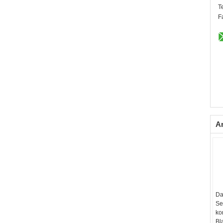
T
F
A
Da
Se
ko
Bl