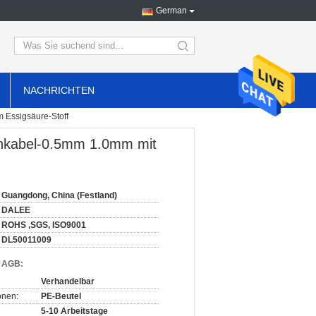
German
search
NACHRICHTEN
 Essigsäure-Stoff
chkabel-0.5mm 1.0mm mit
Guangdong, China (Festland)
DALEE
ROHS ,SGS, ISO9001
DL50011009
d AGB:
Verhandelbar
onen:
PE-Beutel
5-10 Arbeitstage