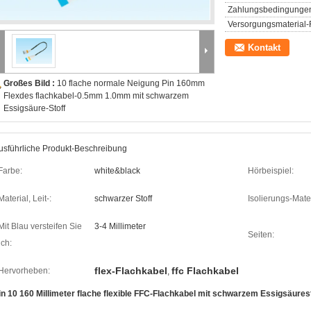
Zahlungsbedingunge
Versorgungsmaterial-F
Kontakt
Großes Bild :
10 flache normale Neigung Pin 160mm
Flexdes flachkabel-0.5mm 1.0mm mit schwarzem
Essigsäure-Stoff
usführliche Produkt-Beschreibung
Farbe:
white&black
Hörbeispiel:
Material, Leit-:
schwarzer Stoff
Isolierungs-Mater
Mit Blau versteifen Sie
3-4 Millimeter
Seiten:
ich:
flex-Flachkabel
ffc Flachkabel
Hervorheben:
,
in 10 160 Millimeter flache flexible FFC-Flachkabel mit schwarzem Essigsäurest