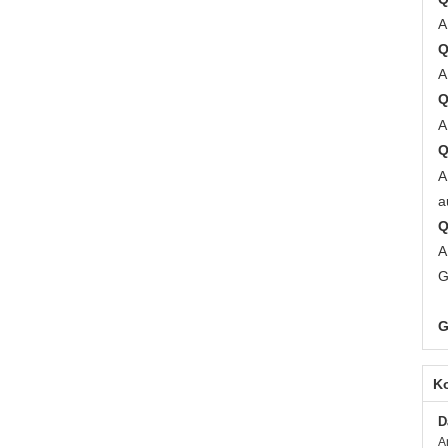
A
Q
A
Q
A
Q
A
a
Q
A
G
G
K
D
A