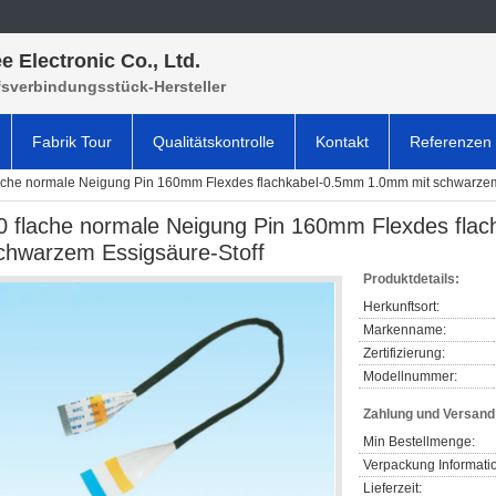
e Electronic Co., Ltd.
fsverbindungsstück-Hersteller
Fabrik Tour
Qualitätskontrolle
Kontakt
Referenzen
ache normale Neigung Pin 160mm Flexdes flachkabel-0.5mm 1.0mm mit schwarzem
0 flache normale Neigung Pin 160mm Flexdes fla
chwarzem Essigsäure-Stoff
Produktdetails:
Herkunftsort:
Markenname:
Zertifizierung:
Modellnummer:
Zahlung und Versan
Min Bestellmenge:
Verpackung Informati
Lieferzeit: