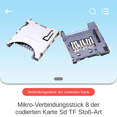
Co.,
Ltd..
All
Rights
Reserved.
Developed
by
ECER
HAUS
PRODUKTE
ÜBER
UNS
FABRIK-
AUSFLUG
Verbindungsstück der codierten Karte
Mikro-Verbindungsstück 8 der
QUALITÄTSKONTROLLE
codierten Karte Sd TF Stoß-Art