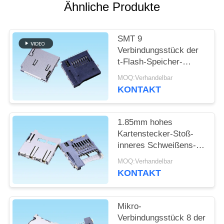
Ähnliche Produkte
SITEMAP
SMT 9
PRIVACY
Verbindungsstück der
t-Flash-Speicher-
POLICY
codierten Karte Pin-
MOQ:Verhandelbar
Stoß-Art Doppelt-
KONTAKT
Schrapnell-externes
Schweißen
1.85mm hohes
Kartenstecker-Stoß-
inneres Schweißens-
Hochtemperaturbeständiges
MOQ:Verhandelbar
Mikro-Sd
KONTAKT
Mikro-
Verbindungsstück 8 der