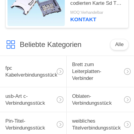
codierten Karte Sd TF
Stoß-Art ultradünner
MOQ:Verhandelbar
Hochtemperaturwiderstand
KONTAKT
Pin SMT
Beliebte Kategorien
Alle
Brett zum
fpc
Leiterplatten-
Kabelverbindungsstück
Verbinder
usb-Art c-
Oblaten-
Verbindungsstück
Verbindungsstück
Pin-Titel-
weibliches
Verbindungsstück
Titelverbindungsstück