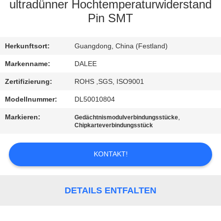
ultradünner Hochtemperaturwiderstand
TRETEN
Pin SMT
SIE
Herkunftsort:
Guangdong, China (Festland)
MIT
UNS
Markenname:
DALEE
IN
Zertifizierung:
ROHS ,SGS, ISO9001
VERBINDUNG
Modellnummer:
DL50010804
Markieren:
,
Gedächtnismodulverbindungsstücke
Chipkarteverbindungsstück
FORDERN
SIE
KONTAKT!
EIN
ZITAT
DETAILS ENTFALTEN
NEWS