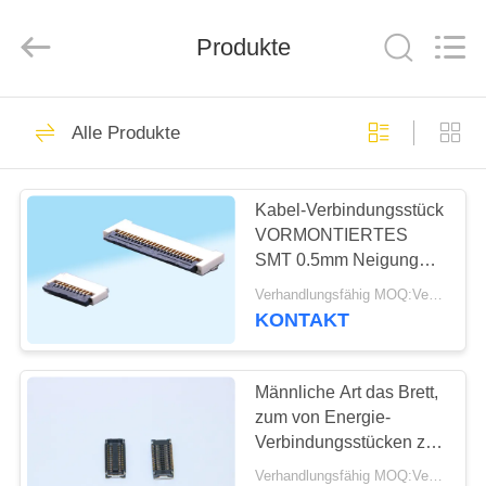
Co.,
Ltd..
All
Rights
Produkte
Reserved.
Developed
by
ECER
HAUS
69
Alle Produkte
fpc
PRODUKTE
Kabelverbindungsstück
Kabel-Verbindungsstück
VORMONTIERTES
ÜBER
SMT 0.5mm Neigung
UNS
Dalee Fpc herauf und
Verhandlungsfähig MOQ:Verhandelbar
unter Kontakt für
KONTAKT
Positions-Maschine
85
FABRIK-
Brett zum
AUSFLUG
Männliche Art das Brett,
zum von Energie-
Leiterplatten-
Verbindungsstücken zu
QUALITÄTSKONTROLLE
verschalen ersetzen
Verbinder
Verhandlungsfähig MOQ:Verhandelbar