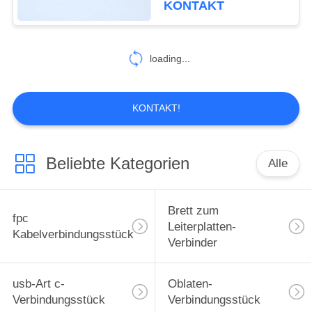
KONTAKT
24DS-0.4V HIROSE
6
hdmi
loading...
Kabelverbindungsstück
KONTAKT!
Beliebte Kategorien
Alle
14
FFC Flachkabel
Brett zum
fpc
Leiterplatten-
Kabelverbindungsstück
Verbinder
usb-Art c-
Oblaten-
Verbindungsstück
Verbindungsstück