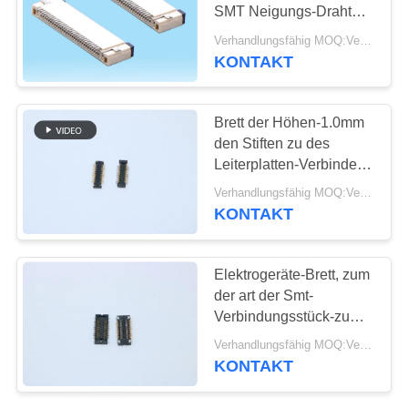
SMT Neigungs-Draht
SITEMAP
des PWB-Energie-
Verhandlungsfähig MOQ:Verhandelbar
Verbindungsstück-
KONTAKT
39
0.5mm, zum für Kamera
PRIVACY
Pin-Titel-
zu verschalen
POLICY
Brett der Höhen-1.0mm
Verbindungsstück
den Stiften zu des
Leiterplatten-Verbinder-
24 ersetzen AXT524124
Verhandlungsfähig MOQ:Verhandelbar
Panasonic
KONTAKT
22
Elektrogeräte-Brett, zum
weibliches
der art der Smt-
Verbindungsstück-zu
Titelverbindungsstück
verschalen
Verhandlungsfähig MOQ:Verhandelbar
Stiftmannes0.4mm
KONTAKT
Neigungs-24