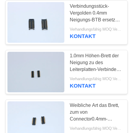
Verbindungsstück-
Vergolden 0.4mm
13
Neigungs-BTB ersetzen
SIM-Karten-
AA03-P024VA1/WP3-
Verhandlungsfähig MOQ:Verhandelbar
P024VA1 JAE
KONTAKT
Verbindungsstück
1.0mm Höhen-Brett der
Neigung zu des
Leiterplatten-Verbinder-
0.4mm ersetzen AA03-
9
Verhandlungsfähig MOQ:Verhandelbar
S024VA1/WP3-
KONTAKT
Verbindungsstück
S024VA1 JAE
der codierten Karte
Weibliche Art das Brett,
zum von
Connector0.4mm-
Neigung zu verschalen
Verhandlungsfähig MOQ:Verhandelbar
ersetzen DF30FC-