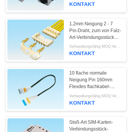
Verschluss-RJ45 Jack
KONTAKT
mit doppeltem Auspuff
TRETEN
SIE
1.2mm Neigung 2 - 7
20
MIT
Pin-Draht, zum von Falz-
usb-Art c-
Art-Verbindungsstücken
UNS
in GPS-Beleuchtung zu
Verbindungsstück
Verhandlungsfähig MOQ:Verhandelbar
IN
verschalen
KONTAKT
VERBINDUNG
10 flache normale
FORDERN
Neigung Pin 160mm
SIE
Flexdes flachkabel-
28
0.5mm 1.0mm mit
EIN
Verhandlungsfähig MOQ:Verhandelbar
Oblaten-
schwarzem Essigsäure-
KONTAKT
ZITAT
Stoff
Verbindungsstück
Stoß-Art SIM-Karten-
NEWS
Verbindungsstück-