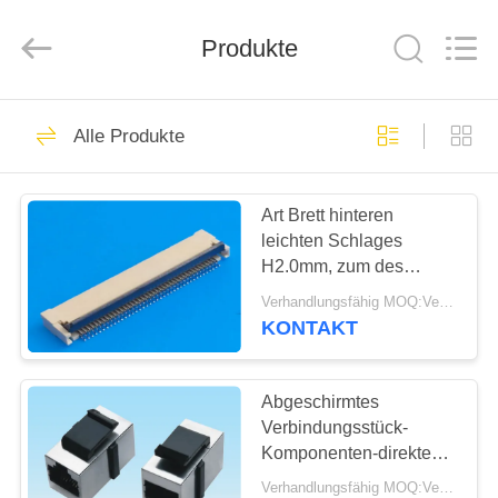
Co.,
Ltd..
All
Rights
Produkte
Reserved.
Developed
by
ECER
HAUS
69
Alle Produkte
fpc
PRODUKTE
Kabelverbindungsstück
Art Brett hinteren
leichten Schlages
ÜBER
H2.0mm, zum des
UNS
Verbindungsstücks,
Verhandlungsfähig MOQ:Verhandelbar
PWB-Draht-
KONTAKT
Verbindungsstück-
85
FABRIK-
Goldblitz-Überzug zu
Brett zum
AUSFLUG
verdrahten
Abgeschirmtes
Verbindungsstück-
Leiterplatten-
Komponenten-direktes
QUALITÄTSKONTROLLE
Modul des Bügel-
Verbinder
Verhandlungsfähig MOQ:Verhandelbar