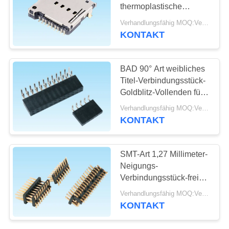
thermoplastische
SITEMAP
Wohnung Pin 9 in den
Verhandlungsfähig MOQ:Verhandelbar
Kommunikations-
KONTAKT
39
Ausrüstungen
PRIVACY
Pin-Titel-
POLICY
BAD 90° Art weibliches
Verbindungsstück
Titel-Verbindungsstück-
Goldblitz-Vollenden für
PWB-Brett
Verhandlungsfähig MOQ:Verhandelbar
KONTAKT
22
SMT-Art 1,27 Millimeter-
weibliches
Neigungs-
Verbindungsstück-freie
Titelverbindungsstück
Proben im intelligenten
Verhandlungsfähig MOQ:Verhandelbar
Verschluss und in der
KONTAKT
Kamera