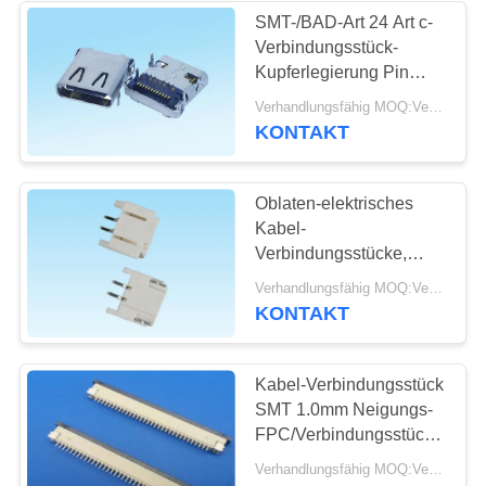
SMT-/BAD-Art 24 Art c-
Verbindungsstück-
13
Kupferlegierung Pin
SIM-Karten-
USB tritt mit langer
Verhandlungsfähig MOQ:Verhandelbar
Lebenszeit in
KONTAKT
Verbindungsstück
Verbindung
Oblaten-elektrisches
Kabel-
Verbindungsstücke,
elektrischer Draht-
9
Verhandlungsfähig MOQ:Verhandelbar
Verbindungsstücke
KONTAKT
Verbindungsstück
leicht
der codierten Karte
Kabel-Verbindungsstück
SMT 1.0mm Neigungs-
FPC/Verbindungsstück
Sockel Molex-Ersatz-
Verhandlungsfähig MOQ:Verhandelbar
FPC