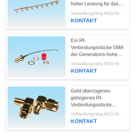
hoher Leistung für das In
SITEMAP
Verbindung treten mit
Verhandlungsfähig MOQ:Verhandelbar
drahtlosen Netzwerken
KONTAKT
PRIVACY
POLICY
Ein Rf-
Verbindungsstücke SMA
der Generations-hohen
Leistung zur IPEX Rf-
Verhandlungsfähig MOQ:Verhandelbar
Draht-Verbindung
KONTAKT
Gold überzogenes
gebogenes Rf-
Verbindungsstücke
UL94V-0 der hohen
Verhandlungsfähig MOQ:Verhandelbar
Leistung materielles in
KONTAKT
Verbindung tretendes
PWB-Brett