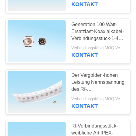
Kabel-doppelte Kopf-
KONTAKT
IPEX
TRETEN
SIE
Generation 100 Watt-
MIT
Ersatzlast-Koaxialkabel-
Verbindungsstück-1-4
UNS
mit Goldblitz
Verhandlungsfähig MOQ:Verhandelbar
IN
KONTAKT
VERBINDUNG
Der Vergolden-hohen
FORDERN
Leistung Nennspannung
SIE
des Rf-
Verbindungsstück-IPEX
EIN
Verhandlungsfähig MOQ:Verhandelbar
SMT Lötmittel-60VAC
KONTAKT
ZITAT
Rf-Verbindungsstück-
NEWS
weibliche Art IPEX-