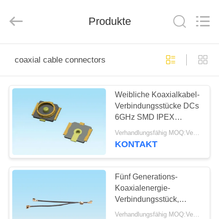
Co.,
Ltd..
All
Rights
Produkte
Reserved.
Developed
by
ECER
HAUS
coaxial cable connectors
PRODUKTE
Weibliche Koaxialkabel-
Verbindungsstücke DCs
ÜBER
6GHz SMD IPEX
UNS
anwendbare Frequenz
Verhandlungsfähig MOQ:Verhandelbar
KONTAKT
FABRIK-
AUSFLUG
Fünf Generations-
Koaxialenergie-
Verbindungsstück,
QUALITÄTSKONTROLLE
Schnittstelle des Rf-
Verhandlungsfähig MOQ:Verhandelbar