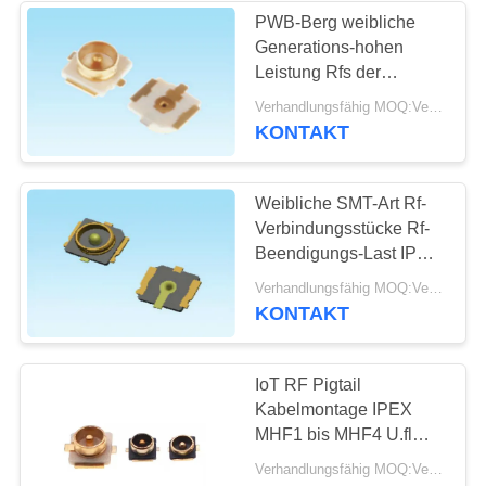
PWB-Berg weibliche
Generations-hohen
Leistung Rfs der
Koaxialstecker-einer
Verhandlungsfähig MOQ:Verhandelbar
Last DALEE
KONTAKT
Weibliche SMT-Art Rf-
Verbindungsstücke Rf-
Beendigungs-Last IPX-
hoher Leistung für WiFi-
Verhandlungsfähig MOQ:Verhandelbar
Router
KONTAKT
IoT RF Pigtail
Kabelmontage IPEX
MHF1 bis MHF4 U.fl
0,81mm 1,13mm
Verhandlungsfähig MOQ:Verhandlungsfähig
1,37mm IPEX