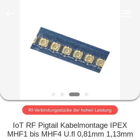
Ltd..
All
Rights
Reserved.
Developed
by
ECER
HAUS
PRODUKTE
ÜBER
UNS
FABRIK-
AUSFLUG
Rf-Verbindungsstücke der hohen Leistung
IoT RF Pigtail Kabelmontage IPEX
QUALITÄTSKONTROLLE
MHF1 bis MHF4 U.fl 0,81mm 1,13mm