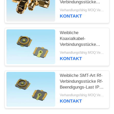
Verbindungsstücke
UL94V-0 der hohen
SITEMAP
Verhandlungsfähig MOQ:Verhandelbar
Leistung materielles in
KONTAKT
Verbindung tretendes
PRIVACY
PWB-Brett
Weibliche
POLICY
Koaxialkabel-
Verbindungsstücke
DCs 6GHz SMD IPEX
Verhandlungsfähig MOQ:Verhandelbar
anwendbare Frequenz
KONTAKT
Weibliche SMT-Art Rf-
Verbindungsstücke Rf-
Beendigungs-Last IPX-
hoher Leistung für
Verhandlungsfähig MOQ:Verhandelbar
WiFi-Router
KONTAKT