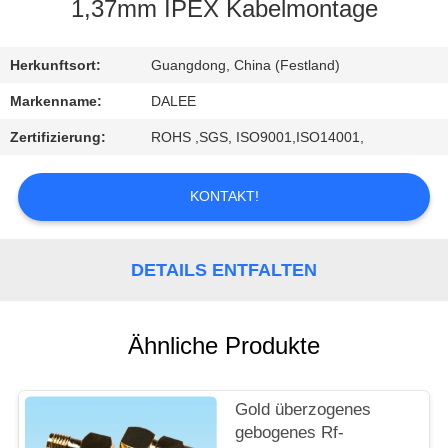
1,37mm IPEX Kabelmontage
TRETEN
SIE
Herkunftsort:
Guangdong, China (Festland)
MIT
Markenname:
DALEE
UNS
Zertifizierung:
ROHS ,SGS, ISO9001,ISO14001,
IN
VERBINDUNG
KONTAKT!
FORDERN
DETAILS ENTFALTEN
SIE
EIN
Ähnliche Produkte
ZITAT
Gold überzogenes
NEWS
gebogenes Rf-