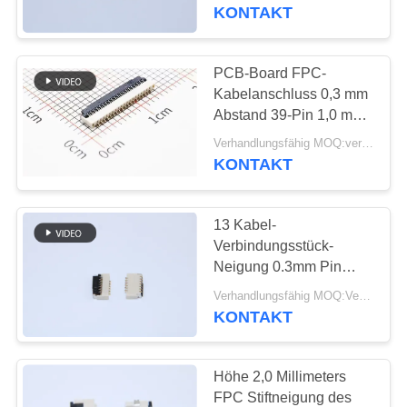
Verbindungsstücke der
KONTAKT
Höhen-1.0mm 9-61
TRETEN
Stifte
SIE
PCB-Board FPC-
MIT
Kabelanschluss 0,3 mm
Abstand 39-Pin 1,0 mm
UNS
hoch Easy On R / A-Typ
Verhandlungsfähig MOQ:verhandelbar
IN
KONTAKT
VERBINDUNG
13 Kabel-
FORDERN
Verbindungsstück-
SIE
Neigung 0.3mm Pin
FPC einfach auf
EIN
Verhandlungsfähig MOQ:Verhandelbar
VORMONTIERTEM
KONTAKT
ZITAT
SMT mit Höhe 1,0
Millimeter
Höhe 2,0 Millimeters
NEWS
FPC Stiftneigung des