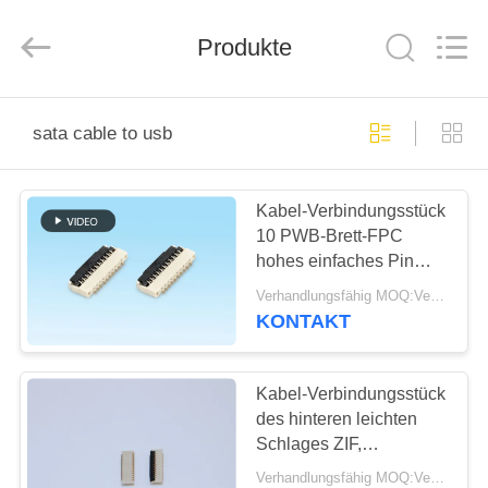
Co.,
Ltd..
All
Rights
Produkte
Reserved.
Developed
by
ECER
HAUS
sata cable to usb
PRODUKTE
Kabel-Verbindungsstück
10 PWB-Brett-FPC
ÜBER
hohes einfaches Pin
UNS
0.3mm Neigungs-1.0mm
Verhandlungsfähig MOQ:Verhandelbar
auf VORMONTIERTER
KONTAKT
Art
FABRIK-
AUSFLUG
Kabel-Verbindungsstück
des hinteren leichten
Schlages ZIF,
QUALITÄTSKONTROLLE
elektrisches Kabel-
Verhandlungsfähig MOQ:Verhandelbar