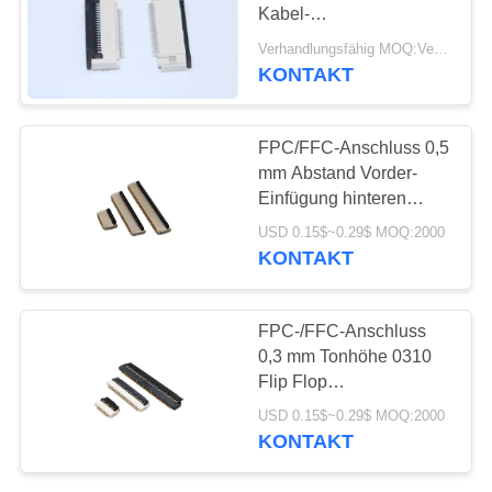
Kabel-
SITEMAP
Verbindungsstück-9-61
Verhandlungsfähig MOQ:Verhandelbar
für Kommunikations-
KONTAKT
Industrie
PRIVACY
POLICY
FPC/FFC-Anschluss 0,5
mm Abstand Vorder-
Einfügung hinteren
Verriegelung weiche
USD 0.15$~0.29$ MOQ:2000
Reihe Steckdose Höhe
KONTAKT
1,0 mm 4/12/30/50P
FPC-/FFC-Anschluss
0,3 mm Tonhöhe 0310
Flip Flop
Unterverbindung
USD 0.15$~0.29$ MOQ:2000
Flexible Reihe
KONTAKT
Steckdosenhöhe 1,0
MM9-13-71P