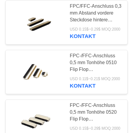
FPC/FFC-Anschluss 0,3
mm Abstand vordere
Steckdose hintere
Sperre weiche Reihe
USD 0.15$~0.29$ MOQ:2000
Steckdose Höhe 1,0 mm
KONTAKT
9/13/41/71P
FPC-/FFC-Anschluss
0,5 mm Tonhöhe 0510
Flip Flop
Unterverbindung
USD 0.11$~0.21$ MOQ:2000
Flexible Reihe
KONTAKT
Steckdosenhöhe 1,0
mm4-12-50 P
FPC-/FFC-Anschluss
0,5 mm Tonhöhe 0520
Flip Flop
Unterverbindung
USD 0.15$~0.29$ MOQ:2000
Flexible Reihe