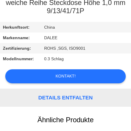
weiche Reihe Steckdose Höhe 1,0 mm
TRETEN
9/13/41/71P
SIE
Herkunftsort:
China
MIT
UNS
Markenname:
DALEE
IN
Zertifizierung:
ROHS ,SGS, ISO9001
VERBINDUNG
Modellnummer:
0.3 Schlag
FORDERN
KONTAKT!
SIE
EIN
DETAILS ENTFALTEN
ZITAT
Ähnliche Produkte
NEWS