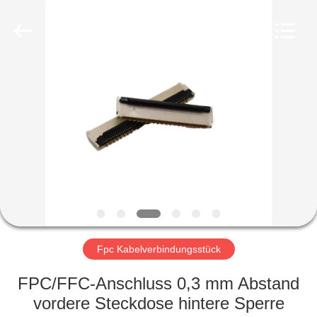
Co.,
Ltd..
All
Rights
Reserved.
Developed
by
ECER
HAUS
PRODUKTE
ÜBER
UNS
FABRIK-
AUSFLUG
Fpc Kabelverbindungsstück
FPC/FFC-Anschluss 0,3 mm Abstand
QUALITÄTSKONTROLLE
vordere Steckdose hintere Sperre