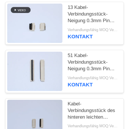
13 Kabel-
SITEMAP
Verbindungsstück-
Neigung 0.3mm Pin
FPC einfach auf
PRIVACY
Verhandlungsfähig MOQ:Verhandelbar
VORMONTIERTEM
KONTAKT
POLICY
SMT mit Höhe 1,0
Millimeter
51 Kabel-
Verbindungsstück-
Neigung 0.3mm Pin
FPC Flexc$einfach-auf
Verhandlungsfähig MOQ:Verhandelbar
VORMONTIERTEM
KONTAKT
SMT für medizinische
Ausrüstung
Kabel-
Verbindungsstück des
hinteren leichten
Schlages ZIF,
Verhandlungsfähig MOQ:Verhandelbar