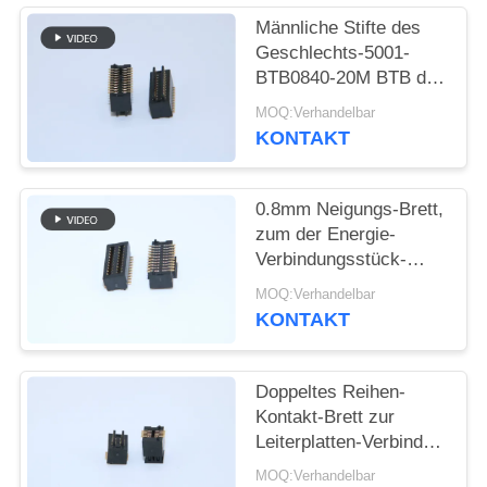
Männliche Stifte des
SITEMAP
Geschlechts-5001-
BTB0840-20M BTB des
Verbindungsstück-
PRIVACY
MOQ:Verhandelbar
0.8mm der Neigungs-
KONTAKT
POLICY
4.0mm H 2*10
0.8mm Neigungs-Brett,
zum der Energie-
Verbindungsstück-
weiblichen Art 5001-
MOQ:Verhandelbar
BTB0830-20F zu
KONTAKT
verschalen
Doppeltes Reihen-
Kontakt-Brett zur
Leiterplatten-Verbinder-
männlichen Art
MOQ:Verhandelbar