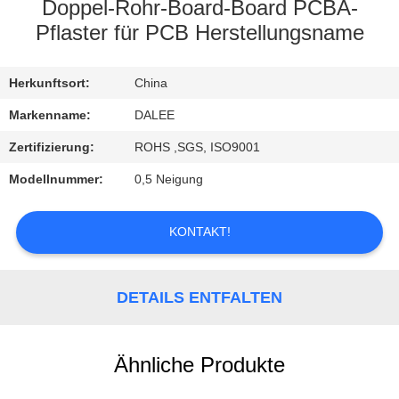
Doppel-Rohr-Board-Board PCBA-
TRETEN
Pflaster für PCB Herstellungsname
SIE
Herkunftsort:
China
MIT
UNS
Markenname:
DALEE
IN
Zertifizierung:
ROHS ,SGS, ISO9001
VERBINDUNG
Modellnummer:
0,5 Neigung
FORDERN
KONTAKT!
SIE
EIN
DETAILS ENTFALTEN
ZITAT
Ähnliche Produkte
NEWS