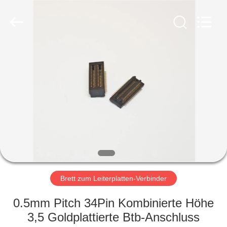
Ltd..
All
Rights
Reserved.
Developed
by
ECER
HAUS
PRODUKTE
ÜBER
UNS
FABRIK-
AUSFLUG
Brett zum Leiterplatten-Verbinder
0.5mm Pitch 34Pin Kombinierte Höhe
QUALITÄTSKONTROLLE
3,5 Goldplattierte Btb-Anschluss