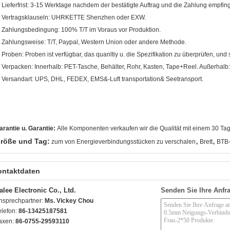
. Lieferfrist: 3-15 Werktage nachdem der bestätigte Auftrag und die Zahlung empfin
. Vertragsklauseln: UHRKETTE Shenzhen oder EXW.
. Zahlungsbedingung: 100% T/T im Voraus vor Produktion.
. Zahlungsweise: T/T, Paypal, Western Union oder andere Methode.
. Proben: Proben ist verfügbar, das quanltiy u. die Spezifikation zu überprüfen, und si
. Verpacken: Innerhalb: PET-Tasche, Behälter, Rohr, Kasten, Tape+Reel. Außerhalb:
. Versandart: UPS, DHL, FEDEX, EMS&-Luft transportation& Seetransport.
arantie u. Garantie:
Alle Komponenten verkaufen wir die Qualität mit einem 30 T
,
,
röße und Tag:
zum von Energieverbindungsstücken zu verschalen
Brett
BTB-
ontaktdaten
alee Electronic Co., Ltd.
Senden Sie Ihre Anfra
nsprechpartner:
Ms. Vickey Chou
elefon:
86-13425187581
axen:
86-0755-29593110