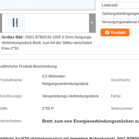
Lieferzeit:
Zahlungsbedingunge
Versorgungsmaterial-F
Kontakt
Großes Bild :
5001-BTB0530-100F 0.5mm Neigungs-
Verbindungsstück-Brett, zum Art der Stiftzu verschalen
Frau-2*50
usführliche Produkt-Beschreibung
0,5 Millimeter-
Produktname:
Geschlecht:
Neigungsverbindungsstück
Anschlusstyp:
Versammlungs-Verbindungsstück
Farbe:
Stifte:
2*50 P
Teilenummer:
Brett
zum von Energieverbindungsstücken zu
Hervorheben:
,
eibliche Art BTB-Verbindungsstück mit doppeltem Reihenkontakt, 5001-BTB05