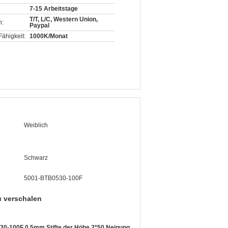
7-15 Arbeitstage
T/T, L/C, Western Union,
n:
Paypal
ähigkeit:
1000K/Monat
Weiblich
Schwarz
5001-BTB0530-100F
 verschalen
30-100F 0.5mm Stifte der Höhe 2*50 Neigung