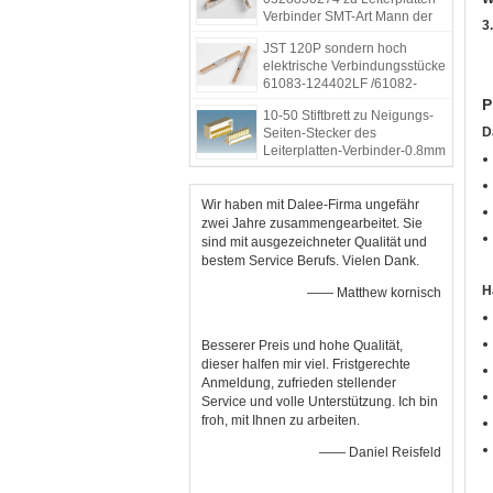
Verbinder SMT-Art Mann der
3
hohen Geschwindigkeit
JST 120P sondern hoch
elektrische Verbindungsstücke
61083-124402LF /61082-
122402LF des Kontakt-BTB
P
10-50 Stiftbrett zu Neigungs-
aus
D
Seiten-Stecker des
Leiterplatten-Verbinder-0.8mm
materieller Phospor-am
Endebronze
Wir haben mit Dalee-Firma ungefähr
zwei Jahre zusammengearbeitet. Sie
sind mit ausgezeichneter Qualität und
bestem Service Berufs. Vielen Dank.
H
—— Matthew kornisch
Besserer Preis und hohe Qualität,
dieser halfen mir viel. Fristgerechte
Anmeldung, zufrieden stellender
Service und volle Unterstützung. Ich bin
froh, mit Ihnen zu arbeiten.
—— Daniel Reisfeld