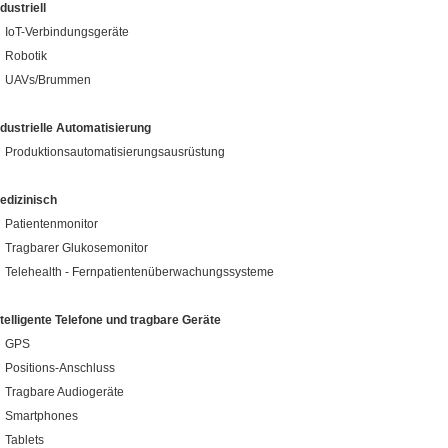
ndustriell
IoT-Verbindungsgeräte
Robotik
UAVs/Brummen
ndustrielle Automatisierung
Produktionsautomatisierungsausrüstung
edizinisch
Patientenmonitor
Tragbarer Glukosemonitor
Telehealth - Fernpatientenüberwachungssysteme
ntelligente Telefone und tragbare Geräte
GPS
Positions-Anschluss
Tragbare Audiogeräte
Smartphones
Tablets