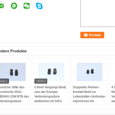
ndere Produkte
nnliche Stifte des
0.8mm Neigungs-Brett,
Doppeltes Reihen-
4.
schlechts-5001-
zum der Energie-
Kontakt-Brett zur
Mi
B0840-20M BTB des
Verbindungsstück-
Leiterplatten-Verbinder-
Ve
rbindungsstück-
weiblichen Art 5001-
männlichen Art
we
8mm der Neigungs-
BTB0830-20F zu
Neigung 4.0mm 5001-
Le
0mm H 2*10
verschalen
BTB0540-10M 0.5mm
50