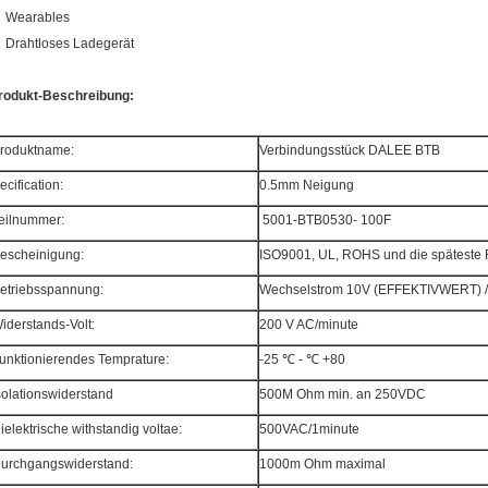
Wearables
Drahtloses Ladegerät
rodukt-Beschreibung:
roduktname:
Verbindungsstück DALEE BTB
ecification:
0.5mm Neigung
eilnummer:
5001-BTB0530- 100F
escheinigung:
ISO9001, UL, ROHS und die spätest
etriebsspannung:
Wechselstrom 10V (EFFEKTIVWERT) 
iderstands-Volt:
200 V AC/minute
unktionierendes Temprature:
-25 ℃ - ℃ +80
solationswiderstand
500M Ohm min. an 250VDC
ielektrische withstandig voltae:
500VAC/1minute
urchgangswiderstand:
1000m Ohm maximal