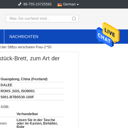
86-755-23725592
German
search
NACHRICHTEN
er Stiftzu verschalen Frau-2*50
ück-Brett, zum Art der
Guangdong, China (Festland)
DALEE
ROHS ,SGS, ISO9001
5001-BTB0530-100F
d AGB:
Verhandelbar
Lösen Sie in der Tasche
onen:
oder im Kasten, Behälter,
Rohr