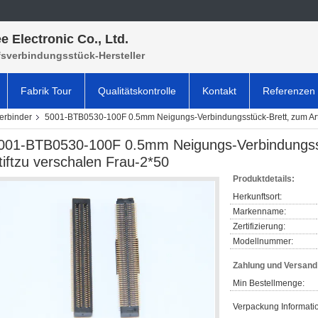
e Electronic Co., Ltd.
fsverbindungsstück-Hersteller
Fabrik Tour
Qualitätskontrolle
Kontakt
Referenzen
Verbinder
5001-BTB0530-100F 0.5mm Neigungs-Verbindungsstück-Brett, zum Art d
001-BTB0530-100F 0.5mm Neigungs-Verbindungsst
tiftzu verschalen Frau-2*50
Produktdetails:
Herkunftsort:
Markenname:
Zertifizierung:
Modellnummer:
Zahlung und Versan
Min Bestellmenge:
Verpackung Informati