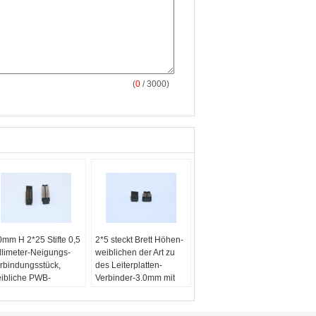
(
0
/ 3000)
0mm H 2*25 Stifte 0,5
2*5 steckt Brett Höhen-
llimeter-Neigungs-
weiblichen der Art zu
rbindungsstück,
des Leiterplatten-
ibliche PWB-
Verbinder-3.0mm mit
iterplatten-Verbinder
doppelter Reihe Contac
01-BTB0540-50F
fest