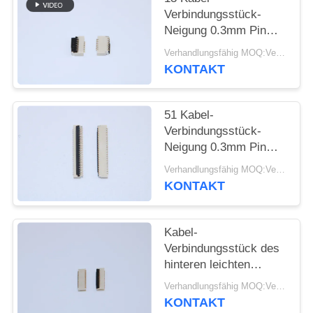
Verbindungsstück-
SITEMAP
Neigung 0.3mm Pin
FPC einfach auf
Verhandlungsfähig MOQ:Verhandelbar
VORMONTIERTEM
KONTAKT
PRIVACY
SMT mit Höhe 1,0
POLICY
Millimeter
51 Kabel-
Verbindungsstück-
Neigung 0.3mm Pin
FPC Flexc$einfach-auf
Verhandlungsfähig MOQ:Verhandelbar
VORMONTIERTEM
KONTAKT
SMT für medizinische
Ausrüstung
Kabel-
Verbindungsstück des
hinteren leichten
Schlages ZIF,
Verhandlungsfähig MOQ:Verhandelbar
elektrisches Kabel-
KONTAKT
Verbindungsstücke der