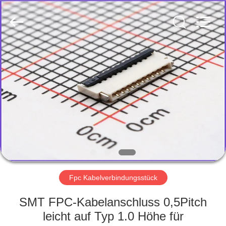
Co.,
Ltd..
All
Rights
Reserved.
Developed
by
ECER
HAUS
PRODUKTE
ÜBER
UNS
FABRIK-
AUSFLUG
Fpc Kabelverbindungsstück
SMT FPC-Kabelanschluss 0,5Pitch
QUALITÄTSKONTROLLE
leicht auf Typ 1.0 Höhe für