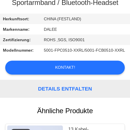
Sportarmband / Bluetooth-Headset
TRETEN
SIE
Herkunftsort:
CHINA (FESTLAND)
MIT
Markenname:
DALEE
UNS
Zertifizierung:
ROHS ,SGS, ISO9001
IN
Modellnummer:
5001-FPC0510-XXRL/5001-FCB0510-XXRL
VERBINDUNG
KONTAKT!
FORDERN
SIE
DETAILS ENTFALTEN
EIN
ZITAT
Ähnliche Produkte
NEWS
13 Kabel-