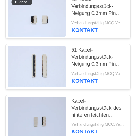
Verbindungsstück-
SITEMAP
Neigung 0.3mm Pin
FPC einfach auf
Verhandlungsfähig MOQ:Verhandelbar
VORMONTIERTEM
KONTAKT
PRIVACY
SMT mit Höhe 1,0
POLICY
Millimeter
51 Kabel-
Verbindungsstück-
Neigung 0.3mm Pin
FPC Flexc$einfach-auf
Verhandlungsfähig MOQ:Verhandelbar
VORMONTIERTEM
KONTAKT
SMT für medizinische
Ausrüstung
Kabel-
Verbindungsstück des
hinteren leichten
Schlages ZIF,
Verhandlungsfähig MOQ:Verhandelbar
elektrisches Kabel-
KONTAKT
Verbindungsstücke der