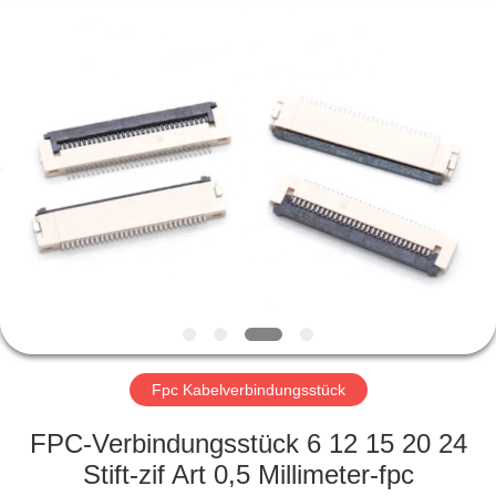
Co.,
Ltd..
All
Rights
Reserved.
Developed
by
ECER
HAUS
PRODUKTE
ÜBER
UNS
FABRIK-
AUSFLUG
Fpc Kabelverbindungsstück
FPC-Verbindungsstück 6 12 15 20 24
QUALITÄTSKONTROLLE
Stift-zif Art 0,5 Millimeter-fpc