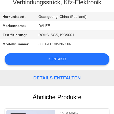
Verbindungsstück, Kfz-Elektronik
TRETEN
SIE
Herkunftsort:
Guangdong, China (Festland)
MIT
Markenname:
DALEE
UNS
Zertifizierung:
ROHS ,SGS, ISO9001
IN
Modellnummer:
5001-FPC0520-XXRL
VERBINDUNG
KONTAKT!
FORDERN
SIE
DETAILS ENTFALTEN
EIN
ZITAT
Ähnliche Produkte
NEWS
13 Kabel-