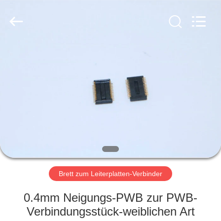
Ltd..
All
Rights
Reserved.
Developed
by
ECER
HAUS
PRODUKTE
ÜBER
UNS
FABRIK-
AUSFLUG
Brett zum Leiterplatten-Verbinder
0.4mm Neigungs-PWB zur PWB-
QUALITÄTSKONTROLLE
Verbindungsstück-weiblichen Art