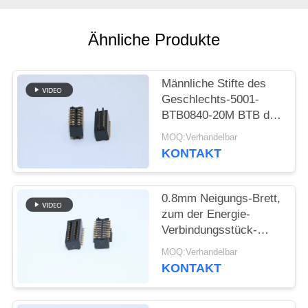
SITEMAP
Ähnliche Produkte
PRIVACY
Männliche Stifte des
POLICY
Geschlechts-5001-
BTB0840-20M BTB des
Verbindungsstück-
MOQ:Verhandelbar
0.8mm der Neigungs-
KONTAKT
4.0mm H 2*10
0.8mm Neigungs-Brett,
zum der Energie-
Verbindungsstück-
weiblichen Art 5001-
MOQ:Verhandelbar
BTB0830-20F zu
KONTAKT
verschalen