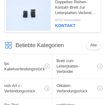
Doppeltes Reihen-
Kontakt-Brett zur
Leiterplatten-Verbinder-
männlichen Art
MOQ:Verhandelbar
Neigung 4.0mm 5001-
KONTAKT
BTB0540-10M 0.5mm
Beliebte Kategorien
Alle
Brett zum
fpc
Leiterplatten-
Kabelverbindungsstück
Verbinder
usb-Art c-
Oblaten-
Verbindungsstück
Verbindungsstück