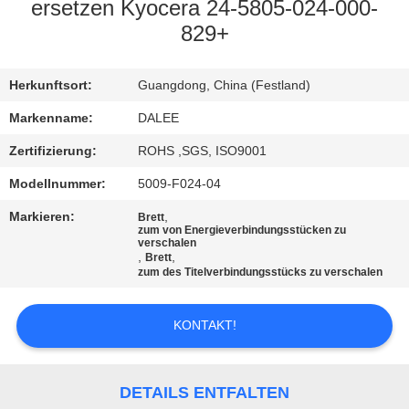
ersetzen Kyocera 24-5805-024-000-
TRETEN
829+
SIE
Herkunftsort:
Guangdong, China (Festland)
MIT
UNS
Markenname:
DALEE
IN
Zertifizierung:
ROHS ,SGS, ISO9001
VERBINDUNG
Modellnummer:
5009-F024-04
Markieren:
,
Brett
zum von Energieverbindungsstücken zu
FORDERN
verschalen
,
,
Brett
SIE
zum des Titelverbindungsstücks zu verschalen
EIN
KONTAKT!
ZITAT
NEWS
DETAILS ENTFALTEN