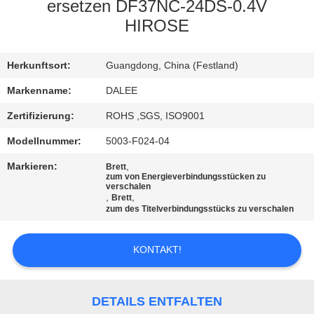
ersetzen DF37NC-24DS-0.4V
TRETEN
HIROSE
SIE
Herkunftsort:
Guangdong, China (Festland)
MIT
UNS
Markenname:
DALEE
IN
Zertifizierung:
ROHS ,SGS, ISO9001
VERBINDUNG
Modellnummer:
5003-F024-04
Markieren:
,
Brett
zum von Energieverbindungsstücken zu
FORDERN
verschalen
,
,
Brett
SIE
zum des Titelverbindungsstücks zu verschalen
EIN
KONTAKT!
ZITAT
NEWS
DETAILS ENTFALTEN