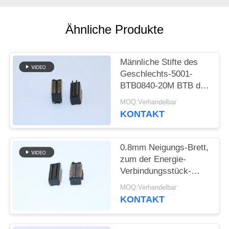
SITEMAP
Ähnliche Produkte
PRIVACY
Männliche Stifte des
POLICY
Geschlechts-5001-
BTB0840-20M BTB des
Verbindungsstück-
MOQ:Verhandelbar
0.8mm der Neigungs-
KONTAKT
4.0mm H 2*10
0.8mm Neigungs-Brett,
zum der Energie-
Verbindungsstück-
weiblichen Art 5001-
MOQ:Verhandelbar
BTB0830-20F zu
KONTAKT
verschalen