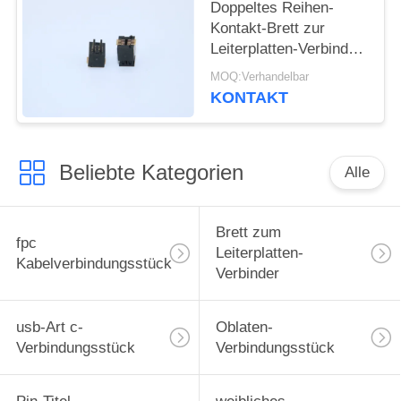
Doppeltes Reihen-
Kontakt-Brett zur
Leiterplatten-Verbinder-
männlichen Art
MOQ:Verhandelbar
Neigung 4.0mm 5001-
KONTAKT
BTB0540-10M 0.5mm
Beliebte Kategorien
Alle
Brett zum
fpc
Leiterplatten-
Kabelverbindungsstück
Verbinder
usb-Art c-
Oblaten-
Verbindungsstück
Verbindungsstück