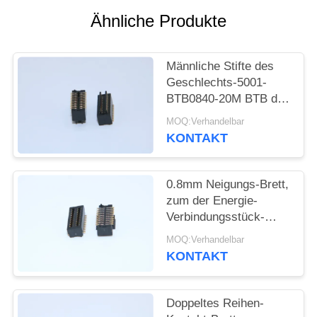
Ähnliche Produkte
SITEMAP
Männliche Stifte des
PRIVACY
Geschlechts-5001-
POLICY
BTB0840-20M BTB des
Verbindungsstück-
MOQ:Verhandelbar
0.8mm der Neigungs-
KONTAKT
4.0mm H 2*10
0.8mm Neigungs-Brett,
zum der Energie-
Verbindungsstück-
weiblichen Art 5001-
MOQ:Verhandelbar
BTB0830-20F zu
KONTAKT
verschalen
Doppeltes Reihen-