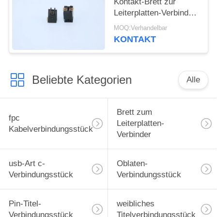
Kontakt-Brett zur
Leiterplatten-Verbinder-
männlichen Art
MOQ:Verhandelbar
Neigung 4.0mm 5001-
KONTAKT
BTB0540-10M 0.5mm
Beliebte Kategorien
Alle
Brett zum
fpc
Leiterplatten-
Kabelverbindungsstück
Verbinder
usb-Art c-
Oblaten-
Verbindungsstück
Verbindungsstück
Pin-Titel-
weibliches
Verbindungsstück
Titelverbindungsstück