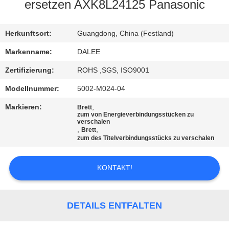
ersetzen AXK8L24125 Panasonic
TRETEN
SIE
Herkunftsort:
Guangdong, China (Festland)
MIT
Markenname:
DALEE
UNS
Zertifizierung:
ROHS ,SGS, ISO9001
IN
Modellnummer:
5002-M024-04
VERBINDUNG
Markieren:
,
Brett
zum von Energieverbindungsstücken zu
verschalen
,
,
Brett
FORDERN
zum des Titelverbindungsstücks zu verschalen
SIE
EIN
KONTAKT!
ZITAT
DETAILS ENTFALTEN
NEWS