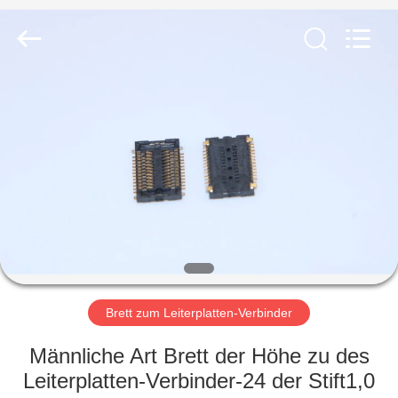
Electronic
Co.,
Ltd..
All
Rights
Reserved.
Developed
by
HAUS
ECER
PRODUKTE
ÜBER
UNS
FABRIK-
AUSFLUG
Brett zum Leiterplatten-Verbinder
Männliche Art Brett der Höhe zu des
QUALITÄTSKONTROLLE
Leiterplatten-Verbinder-24 der Stift1,0