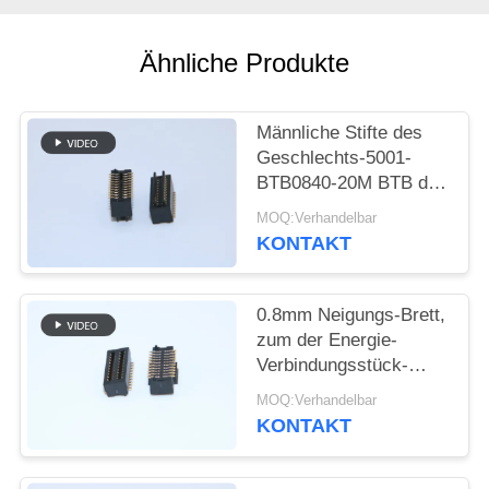
SITEMAP
Ähnliche Produkte
PRIVACY
Männliche Stifte des
POLICY
Geschlechts-5001-
BTB0840-20M BTB des
Verbindungsstück-
MOQ:Verhandelbar
0.8mm der Neigungs-
KONTAKT
4.0mm H 2*10
0.8mm Neigungs-Brett,
zum der Energie-
Verbindungsstück-
weiblichen Art 5001-
MOQ:Verhandelbar
BTB0830-20F zu
KONTAKT
verschalen