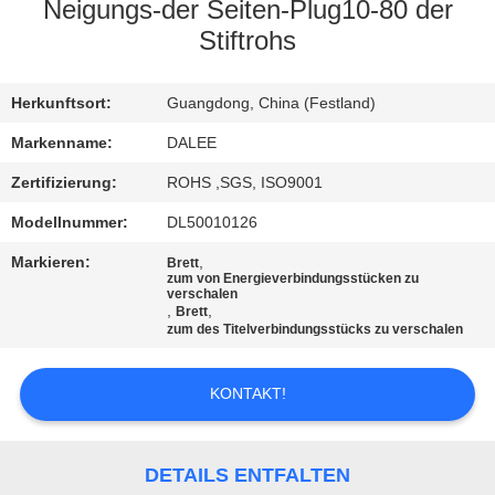
Neigungs-der Seiten-Plug10-80 der
TRETEN
Stiftrohs
SIE
Herkunftsort:
Guangdong, China (Festland)
MIT
UNS
Markenname:
DALEE
IN
Zertifizierung:
ROHS ,SGS, ISO9001
VERBINDUNG
Modellnummer:
DL50010126
Markieren:
,
Brett
zum von Energieverbindungsstücken zu
FORDERN
verschalen
,
,
Brett
SIE
zum des Titelverbindungsstücks zu verschalen
EIN
KONTAKT!
ZITAT
NEWS
DETAILS ENTFALTEN