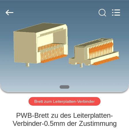
Ltd..
All
Rights
Reserved.
Developed
by
ECER
HAUS
PRODUKTE
ÜBER
UNS
FABRIK-
AUSFLUG
Brett zum Leiterplatten-Verbinder
PWB-Brett zu des Leiterplatten-
QUALITÄTSKONTROLLE
Verbinder-0.5mm der Zustimmung