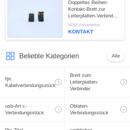
Doppeltes Reihen-
Kontakt-Brett zur
Leiterplatten-Verbinder-
männlichen Art
MOQ:Verhandelbar
Neigung 4.0mm 5001-
KONTAKT
BTB0540-10M 0.5mm
Beliebte Kategorien
Alle
Brett zum
fpc
Leiterplatten-
Kabelverbindungsstück
Verbinder
usb-Art c-
Oblaten-
Verbindungsstück
Verbindungsstück