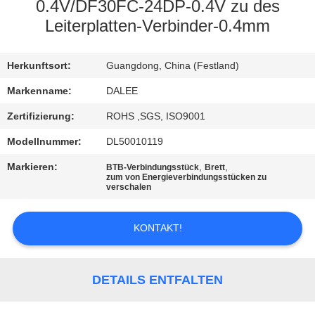
0.4V/DF30FC-24DP-0.4V zu des
TRETEN
Leiterplatten-Verbinder-0.4mm
SIE
Herkunftsort:
Guangdong, China (Festland)
MIT
UNS
Markenname:
DALEE
IN
Zertifizierung:
ROHS ,SGS, ISO9001
VERBINDUNG
Modellnummer:
DL50010119
Markieren:
,
,
BTB-Verbindungsstück
Brett
zum von Energieverbindungsstücken zu
FORDERN
verschalen
SIE
EIN
KONTAKT!
ZITAT
DETAILS ENTFALTEN
NEWS