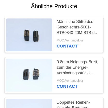
Ähnliche Produkte
SITEMAP
Männliche Stifte des
PRIVACY
Geschlechts-5001-
POLICY
BTB0840-20M BTB des
Verbindungsstück-
MOQ:Verhandelbar
0.8mm der Neigungs-
CONTACT
4.0mm H 2*10
0.8mm Neigungs-Brett,
zum der Energie-
Verbindungsstück-
weiblichen Art 5001-
MOQ:Verhandelbar
BTB0830-20F zu
CONTACT
verschalen
Doppeltes Reihen-
Kontakt-Brett zur