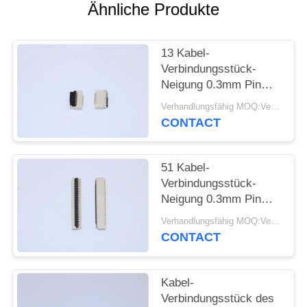
Ähnliche Produkte
SITEMAP
13 Kabel-
PRIVACY
Verbindungsstück-
Neigung 0.3mm Pin
POLICY
FPC einfach auf
Verhandlungsfähig MOQ:Verhandelbar
VORMONTIERTEM
CONTACT
SMT mit Höhe 1,0
Millimeter
51 Kabel-
Verbindungsstück-
Neigung 0.3mm Pin
FPC Flexc$einfach-auf
Verhandlungsfähig MOQ:Verhandelbar
VORMONTIERTEM
CONTACT
SMT für medizinische
Ausrüstung
Kabel-
Verbindungsstück des