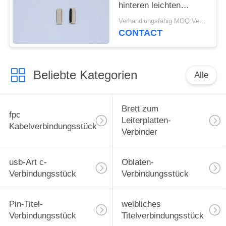
hinteren leichten
Schlages ZIF,
Verhandlungsfähig MOQ:Verhandelbar
elektrisches Kabel-
CONTACT
Verbindungsstücke der
Höhen-1.0mm 9-61
Stifte
Beliebte Kategorien
Alle
Brett zum
fpc
Leiterplatten-
Kabelverbindungsstück
Verbinder
usb-Art c-
Oblaten-
Verbindungsstück
Verbindungsstück
Pin-Titel-
weibliches
Verbindungsstück
Titelverbindungsstück