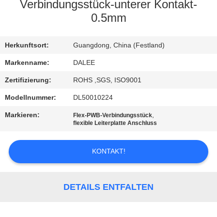
Verbindungsstück-unterer Kontakt-
TRETEN
0.5mm
SIE
Herkunftsort:
Guangdong, China (Festland)
MIT
UNS
Markenname:
DALEE
IN
Zertifizierung:
ROHS ,SGS, ISO9001
VERBINDUNG
Modellnummer:
DL50010224
Markieren:
,
Flex-PWB-Verbindungsstück
flexible Leiterplatte Anschluss
FORDERN
SIE
KONTAKT!
EIN
ZITAT
DETAILS ENTFALTEN
NEWS