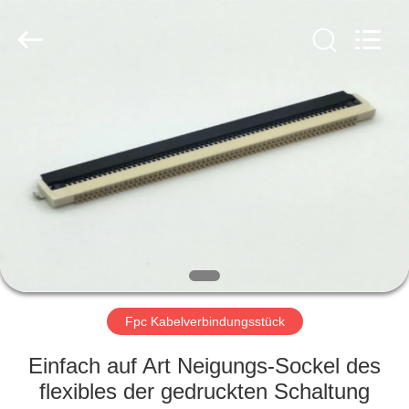
Copyright
©
2019
-
2025
Dalee
Electronic
Co.,
HAUS
Ltd..
All
Rights
Reserved.
Developed
PRODUKTE
by
ECER
ÜBER
UNS
FABRIK-
AUSFLUG
Fpc Kabelverbindungsstück
Einfach auf Art Neigungs-Sockel des
QUALITÄTSKONTROLLE
flexibles der gedruckten Schaltung