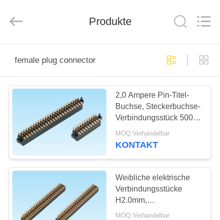
Co.,
Ltd..
All
Rights
Produkte
Reserved.
Developed
by
ECER
HAUS
female plug connector
PRODUKTE
2,0 Ampere Pin-Titel-
Buchse, Steckerbuchse-
ÜBER
Verbindungsstück 500V
UNS
Wechselstrom
MOQ:Verhandelbar
dielektrisches
KONTAKT
Widerstehen
FABRIK-
AUSFLUG
Weibliche elektrische
Verbindungsstücke
H2.0mm,
QUALITÄTSKONTROLLE
Steckerbuchse-
MOQ:Verhandelbar