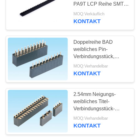
PA9T LCP Reihe SMTs
SITEMAP
1.27mm
MOQ:Verkäuflich
KONTAKT
PRIVACY
POLICY
Doppelreihe BAD
weibliches Pin-
Verbindungsstück,
weibliche Neigung des
MOQ:Verhandelbar
Energie-
KONTAKT
Verbindungsstück-
2.0mm
2.54mm Neigungs-
weibliches Titel-
Verbindungsstück-
einzelne/Doppelreihen-
MOQ:Verhandelbar
Entwurf SMT-Lötmittel-
KONTAKT
Art