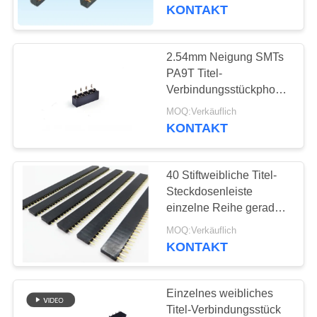
Verbindungsstück mit
KONTAKT
dem Gold überzogen
TRETEN
SIE
2.54mm Neigung SMTs
MIT
PA9T Titel-
Verbindungsstückphosphor-
UNS
bronze Golddes blitz-4P
MOQ:Verkäuflich
IN
weibliche
KONTAKT
VERBINDUNG
40 Stiftweibliche Titel-
FORDERN
Steckdosenleiste
SIE
einzelne Reihe gerades
BAD für Automobil
EIN
MOQ:Verkäuflich
KONTAKT
ZITAT
Einzelnes weibliches
NEWS
Titel-Verbindungsstück