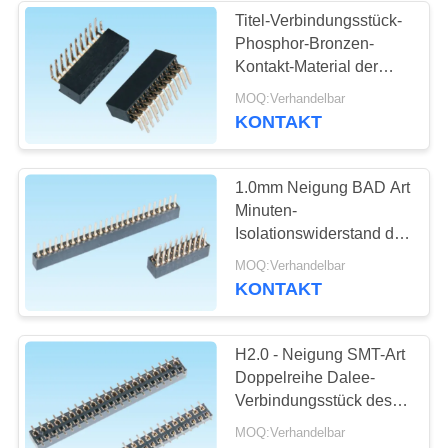
Titel-Verbindungsstück-
Phosphor-Bronzen-
Kontakt-Material der
gegenwärtigen
MOQ:Verhandelbar
Bewertungs-2A
KONTAKT
weibliches
1.0mm Neigung BAD Art
Minuten-
Isolationswiderstand des
Flanschdose-
MOQ:Verhandelbar
Verbindungsstück-
KONTAKT
5000M
H2.0 - Neigung SMT-Art
Doppelreihe Dalee-
Verbindungsstück des
4.6mm Frau-Titel-
MOQ:Verhandelbar
Verbindungsstück-