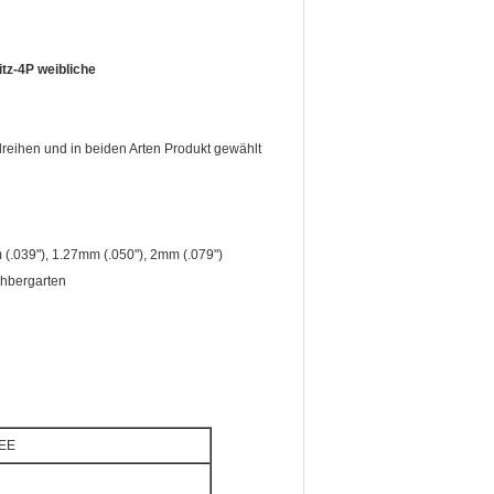
tz-4P weibliche
lreihen und in beiden Arten Produkt gewählt
 (.039"), 1.27mm (.050"), 2mm (.079")
chbergarten
LEE