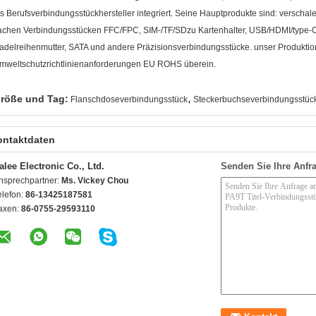
ls Berufsverbindungsstückhersteller integriert. Seine Hauptprodukte sind: verschale
lachen Verbindungsstücken FFC/FPC, SIM-/TF/SDzu Kartenhalter, USB/HDMI/type-C
adelreihenmutter, SATA und andere Präzisionsverbindungsstücke. unser Produktio
mweltschutzrichtlinienanforderungen EU ROHS überein.
,
röße und Tag:
Flanschdoseverbindungsstück
Steckerbuchseverbindungsstüc
ontaktdaten
alee Electronic Co., Ltd.
Senden Sie Ihre Anfra
nsprechpartner:
Ms. Vickey Chou
elefon:
86-13425187581
axen:
86-0755-29593110