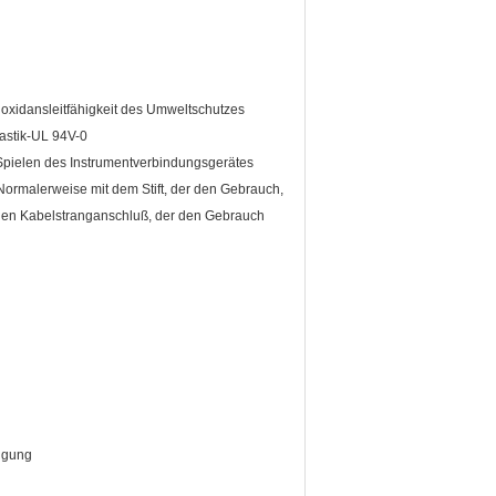
tioxidansleitfähigkeit des Umweltschutzes
lastik-UL 94V-0
 Spielen des Instrumentverbindungsgerätes
 Normalerweise mit dem Stift, der den Gebrauch,
schen Kabelstranganschluß, der den Gebrauch
nigung