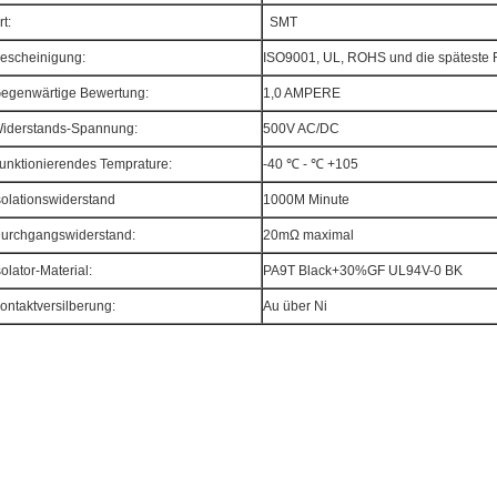
rt:
SMT
escheinigung:
ISO9001, UL, ROHS und die spätest
egenwärtige Bewertung:
1,0 AMPERE
iderstands-Spannung:
500V AC/DC
unktionierendes Temprature:
-40 ℃ - ℃ +105
solationswiderstand
1000M Minute
urchgangswiderstand:
20mΩ maximal
solator-Material:
PA9T Black+30%GF UL94V-0 BK
ontaktversilberung:
Au über Ni