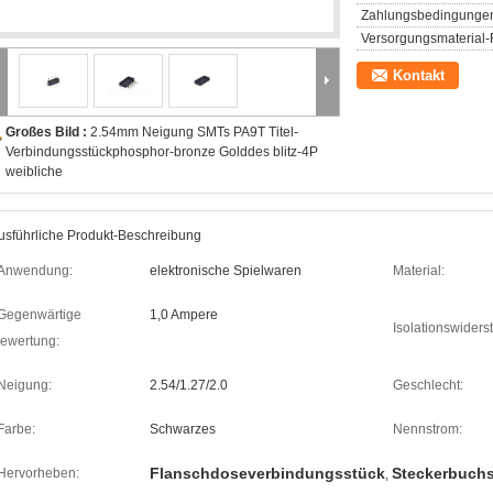
Zahlungsbedingunge
Versorgungsmaterial-F
Kontakt
Großes Bild :
2.54mm Neigung SMTs PA9T Titel-
Verbindungsstückphosphor-bronze Golddes blitz-4P
weibliche
usführliche Produkt-Beschreibung
Anwendung:
elektronische Spielwaren
Material:
Gegenwärtige
1,0 Ampere
Isolationswiders
ewertung:
Neigung:
2.54/1.27/2.0
Geschlecht:
Farbe:
Schwarzes
Nennstrom:
Flanschdoseverbindungsstück
Steckerbuch
Hervorheben:
,