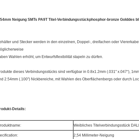
.54mm Neigung SMTs PA9T Titel-Verbindungsstückphosphor-bronze Golddes bli
ehälter und Stecker werden in den einzelnen, Doppel-, dreifachen oder Viererkabe
öglicherweise
aben Wahlen erhöht, um Entwurfsflexibilität stapeln zu dürfen.
rodukte dieses Verbindungsstücks sind verfügbar in 0.8x1.2mm (.031" x.047“), 1mm
nd 2.54mm (.100") Nickbereiche, mit Wahlen des Oberflächenbergs oder durch Lo
rodukt-Details:
roduktname:
Weibliches Titelverbindungsstück DA
ecification:
2,54
Millimeter-Neigung