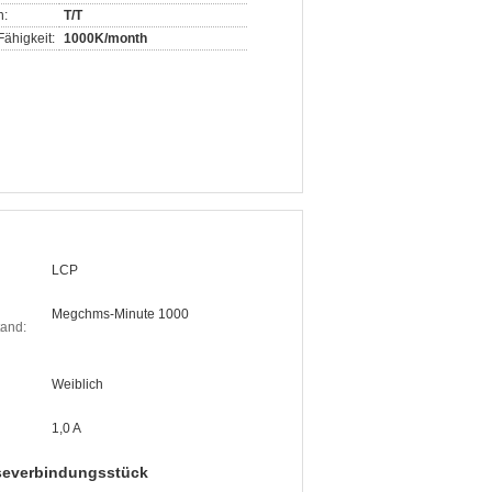
n:
T/T
ähigkeit:
1000K/month
LCP
Megchms-Minute 1000
tand:
Weiblich
1,0 A
severbindungsstück