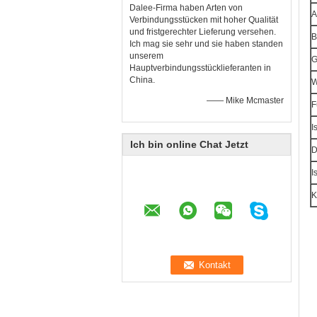
Dalee-Firma haben Arten von
A
Verbindungsstücken mit hoher Qualität
und fristgerechter Lieferung versehen.
B
Ich mag sie sehr und sie haben standen
unserem
G
Hauptverbindungsstücklieferanten in
China.
W
—— Mike Mcmaster
F
I
Ich bin online Chat Jetzt
D
I
K