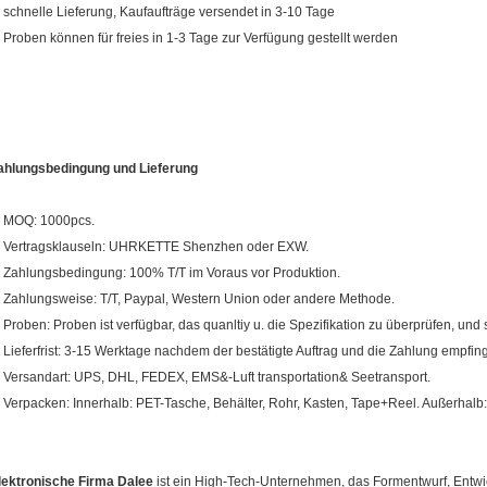
, schnelle Lieferung, Kaufaufträge versendet in 3-10 Tage
, Proben können für freies in 1-3 Tage zur Verfügung gestellt werden
ahlungsbedingung und Lieferung
. MOQ: 1000pcs.
. Vertragsklauseln: UHRKETTE Shenzhen oder EXW.
. Zahlungsbedingung: 100% T/T im Voraus vor Produktion.
. Zahlungsweise: T/T, Paypal, Western Union oder andere Methode.
. Proben: Proben ist verfügbar, das quanltiy u. die Spezifikation zu überprüfen, und si
. Lieferfrist: 3-15 Werktage nachdem der bestätigte Auftrag und die Zahlung empfin
. Versandart: UPS, DHL, FEDEX, EMS&-Luft transportation& Seetransport.
. Verpacken: Innerhalb: PET-Tasche, Behälter, Rohr, Kasten, Tape+Reel. Außerhalb:
lektronische Firma Dalee
ist ein High-Tech-Unternehmen, das Formentwurf, Entwic