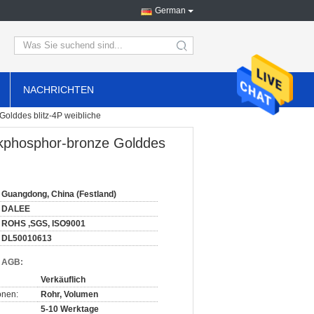
German
search
NACHRICHTEN
olddes blitz-4P weibliche
kphosphor-bronze Golddes
Guangdong, China (Festland)
DALEE
ROHS ,SGS, ISO9001
DL50010613
d AGB:
Verkäuflich
onen:
Rohr, Volumen
5-10 Werktage