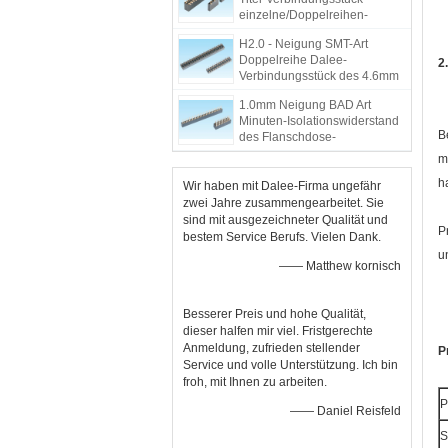
einzelne/Doppelreihen-
Entwurf SMT-Lötmittel-Art
H2.0 - Neigung SMT-Art
Doppelreihe Dalee-
2
Verbindungsstück des 4.6mm
Frau-Titel-Verbindungsstück-
1.0mm Neigung BAD Art
2.0mm
Minuten-Isolationswiderstand
B
des Flanschdose-
Verbindungsstück-5000M
m
h
Wir haben mit Dalee-Firma ungefähr
zwei Jahre zusammengearbeitet. Sie
sind mit ausgezeichneter Qualität und
P
bestem Service Berufs. Vielen Dank.
u
—— Matthew kornisch
Besserer Preis und hohe Qualität,
dieser halfen mir viel. Fristgerechte
Anmeldung, zufrieden stellender
P
Service und volle Unterstützung. Ich bin
froh, mit Ihnen zu arbeiten.
P
—— Daniel Reisfeld
S