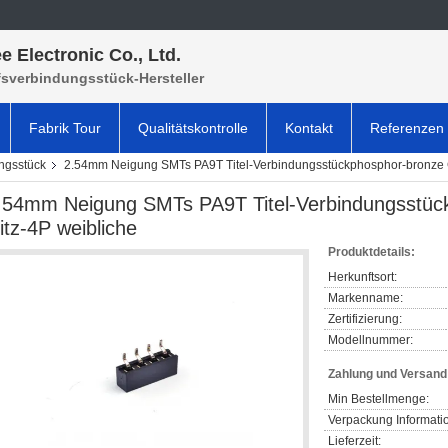
e Electronic Co., Ltd.
fsverbindungsstück-Hersteller
Fabrik Tour
Qualitätskontrolle
Kontakt
Referenzen
ungsstück
2.54mm Neigung SMTs PA9T Titel-Verbindungsstückphosphor-bronze G
.54mm Neigung SMTs PA9T Titel-Verbindungsstüc
litz-4P weibliche
Produktdetails:
Herkunftsort:
Markenname:
Zertifizierung:
Modellnummer:
Zahlung und Versan
Min Bestellmenge:
Verpackung Informati
Lieferzeit: