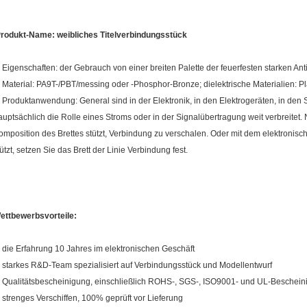
rodukt-Name: weibliches Titelverbindungsstück
. Eigenschaften: der Gebrauch von einer breiten Palette der feuerfesten starken An
. Material: PA9T-/PBT/messing oder -Phosphor-Bronze; dielektrische Materialien: P
. Produktanwendung: General sind in der Elektronik, in den Elektrogeräten, in den
auptsächlich die Rolle eines Stroms oder in der Signalübertragung weit verbreitet.
omposition des Brettes stützt, Verbindung zu verschalen. Oder mit dem elektroni
tützt, setzen Sie das Brett der Linie Verbindung fest.
ettbewerbsvorteile:
, die Erfahrung 10 Jahres im elektronischen Geschäft
, starkes R&D-Team spezialisiert auf Verbindungsstück und Modellentwurf
, Qualitätsbescheinigung, einschließlich ROHS-, SGS-, ISO9001- und UL-Beschei
, strenges Verschiffen, 100% geprüft vor Lieferung