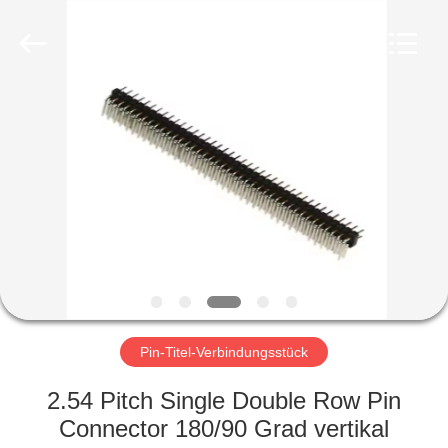
Ltd..
All
Rights
Reserved.
Developed
by
ECER
HAUS
PRODUKTE
ÜBER
UNS
FABRIK-
AUSFLUG
Pin-Titel-Verbindungsstück
2.54 Pitch Single Double Row Pin
QUALITÄTSKONTROLLE
Connector 180/90 Grad vertikal