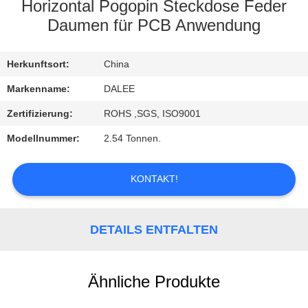
Horizontal Pogopin Steckdose Feder
TRETEN
Daumen für PCB Anwendung
SIE
Herkunftsort:
China
MIT
UNS
Markenname:
DALEE
IN
Zertifizierung:
ROHS ,SGS, ISO9001
VERBINDUNG
Modellnummer:
2.54 Tonnen.
FORDERN
KONTAKT!
SIE
EIN
DETAILS ENTFALTEN
ZITAT
Ähnliche Produkte
NEWS