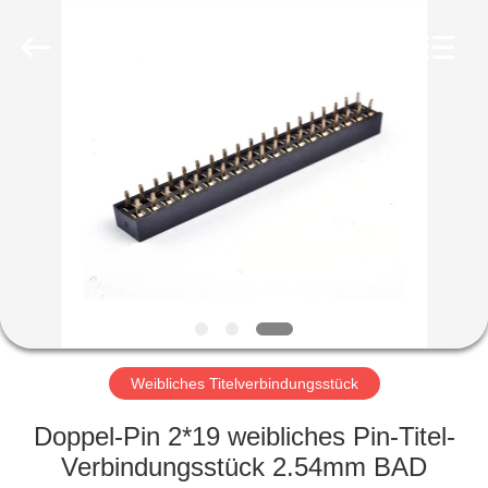
Ltd..
All
Rights
Reserved.
Developed
by
ECER
HAUS
PRODUKTE
ÜBER
UNS
FABRIK-
AUSFLUG
Weibliches Titelverbindungsstück
Doppel-Pin 2*19 weibliches Pin-Titel-
QUALITÄTSKONTROLLE
Verbindungsstück 2.54mm BAD