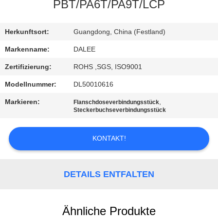
PBT/PA6T/PA9T/LCP
TRETEN
SIE
Herkunftsort:
Guangdong, China (Festland)
MIT
Markenname:
DALEE
UNS
Zertifizierung:
ROHS ,SGS, ISO9001
IN
Modellnummer:
DL50010616
VERBINDUNG
Markieren:
,
Flanschdoseverbindungsstück
Steckerbuchseverbindungsstück
FORDERN
KONTAKT!
SIE
EIN
DETAILS ENTFALTEN
ZITAT
NEWS
Ähnliche Produkte