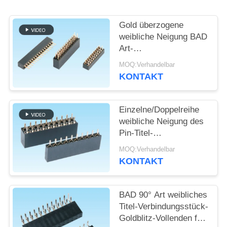
SITEMAP
Gold überzogene
weibliche Neigung BAD
Art-
PRIVACY
einzelne/Doppelreihe
MOQ:Verhandelbar
POLICY
des Titel-
KONTAKT
Verbindungsstück-
1.27mm
Einzelne/Doppelreihe
weibliche Neigung des
Pin-Titel-
Verbindungsstück-
MOQ:Verhandelbar
2.54mm für
KONTAKT
Militärindustrie
BAD 90° Art weibliches
Titel-Verbindungsstück-
Goldblitz-Vollenden für