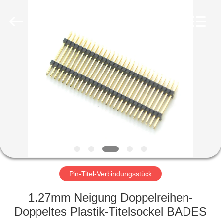
Ltd..
All
Rights
Reserved.
Developed
by
ECER
HAUS
PRODUKTE
ÜBER
UNS
FABRIK-
AUSFLUG
Pin-Titel-Verbindungsstück
1.27mm Neigung Doppelreihen-
QUALITÄTSKONTROLLE
Doppeltes Plastik-Titelsockel BADES