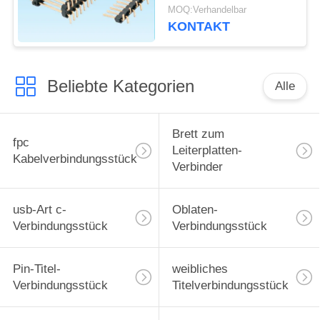
Pin 50 gegenwärtige
MOQ:Verhandelbar
Bewertung von 3,0
KONTAKT
Ampere
Beliebte Kategorien
Alle
Brett zum
fpc
Leiterplatten-
Kabelverbindungsstück
Verbinder
usb-Art c-
Oblaten-
Verbindungsstück
Verbindungsstück
Pin-Titel-
weibliches
Verbindungsstück
Titelverbindungsstück