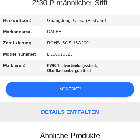
2*30 P männlicher Stift
TRETEN
SIE
Herkunftsort:
Guangdong, China (Festland)
MIT
Markenname:
DALEE
UNS
Zertifizierung:
ROHS ,SGS, ISO9001
IN
Modellnummer:
DL50010523
VERBINDUNG
Markieren:
,
PWB-Titelverbindungsstück
Oberflächenbergstifttitel
FORDERN
KONTAKT!
SIE
EIN
DETAILS ENTFALTEN
ZITAT
NEWS
Ähnliche Produkte